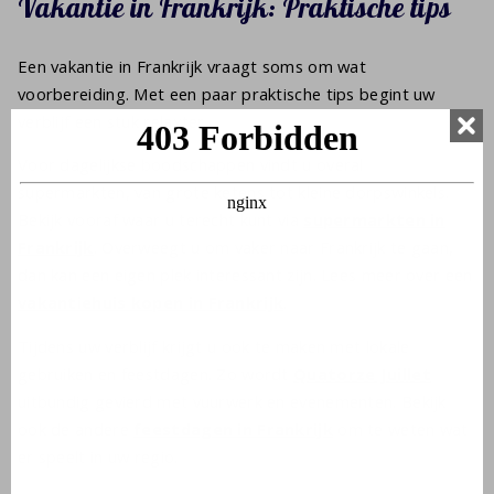
Vakantie in Frankrijk: Praktische tips
Een vakantie in Frankrijk vraagt soms om wat
voorbereiding. Met een paar praktische tips begint uw
verblijf een stuk relaxter.
Voor dagelijkse boodschappen vindt u overal
supermarkten, van grote ketens tot kleine dorpswinkels.
Bekijk vooraf waar u terecht kunt via
supermarkten in
Frankrijk
. Overweegt u om vaker naar Frankrijk te gaan,
dan kan een eigen plek interessant zijn. Lees meer over een
vakantiehuis kopen in Frankrijk
.
Tijdens uw verblijf krijgt u ook te maken met lokale
gebruiken en feestdagen. Zo wordt
Quatorze Juillet
uitbundig gevierd met vuurwerk en evenementen. Bekijk
ook de andere
feestdagen in Frankrijk
om te weten wat
er speelt in uw regio.