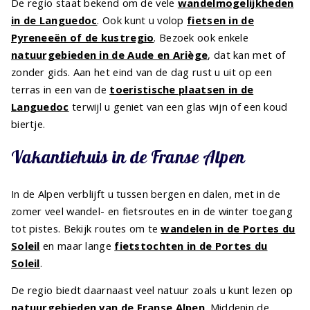
De regio staat bekend om de vele
wandelmogelijkheden
in de Languedoc
. Ook kunt u volop
fietsen in de
Pyreneeën of de kustregio
. Bezoek ook enkele
natuurgebieden in de Aude en Ariège
, dat kan met of
zonder gids. Aan het eind van de dag rust u uit op een
terras in een van de
toeristische plaatsen in de
Languedoc
terwijl u geniet van een glas wijn of een koud
biertje.
Vakantiehuis in de Franse Alpen
In de Alpen verblijft u tussen bergen en dalen, met in de
zomer veel wandel- en fietsroutes en in de winter toegang
tot pistes. Bekijk routes om te
wandelen in de Portes du
Soleil
en maar lange
fietstochten in de Portes du
Soleil
.
De regio biedt daarnaast veel natuur zoals u kunt lezen op
natuurgebieden van de Franse Alpen
. Middenin de