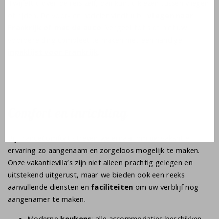
Twijfelt u over de reis zelf, dan kunt u kiezen tussen vliegen
of rijden. De voor- en nadelen vindt u bij
vliegen naar
Frankrijk of met de auto
. Vergeet tot slot niet uw
voorbereiding compleet te maken met een handige
inpaklijst voor Frankrijk
.
Comfort en inrichting
Bij FranceComfort streven we ernaar om uw vakantie-
ervaring zo aangenaam en zorgeloos mogelijk te maken.
Onze vakantievilla’s zijn niet alleen prachtig gelegen en
uitstekend uitgerust, maar we bieden ook een reeks
aanvullende diensten en
faciliteiten
om uw verblijf nog
aangenamer te maken.
Moderne
keukens
: alle accommodaties beschikken