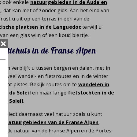
 ook enkele
natuurgebieden in de Aude en
e
, dat kan met of zonder gids. Aan het eind van
rust u uit op een terras in een van de
tische plaatsen in de Languedoc
terwijl u
van een glas wijn of een koud biertje.
ntiehuis in de Franse Alpen
lpen verblijft u tussen bergen en dalen, met in
er veel wandel- en fietsroutes en in de winter
g tot pistes. Bekijk routes om te
wandelen in
tes du Soleil
en maar lange
fietstochten in de
 du Soleil
.
io biedt daarnaast veel natuur zoals u kunt
op
natuurgebieden van de Franse Alpen
.
in de natuur van de Franse Alpen en de Portes