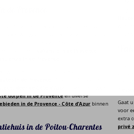
du Sole
in de Provence
bergen
Haute
winter
 in de Provence ligt vaak net buiten een dorp,
uitval
cht over wijngaarden of lavendelvelden. U rijdt
markten of naar de kust. Bekijk de
Vak
kheden voor een
vakantie in de Provence
of
ntiehuis in de Provence
.
Of u nu
ng nodigt uit tot actief bezig zijn. U loopt
altijd 
outes in de Provence
of pakt de fiets voor
thema’
stocht door de Côte d’Azur
. Bovendien liggen
fietse
te dorpen in de Provence
en diverse
Gaat u
bieden in de Provence - Côte d’Azur
binnen
voor 
extra c
tiehuis in de Poitou-Charentes
privé