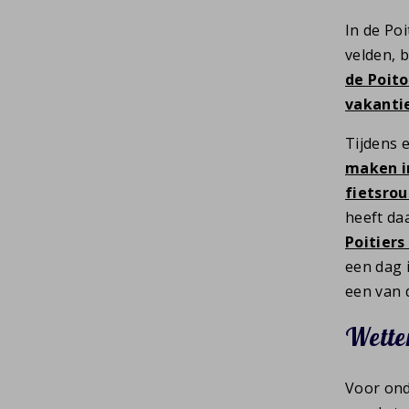
In de Po
velden, 
de Poit
vakantie
Tijdens 
maken i
fietsrou
heeft da
Poitiers
een dag 
een van
Wetten
Voor ond