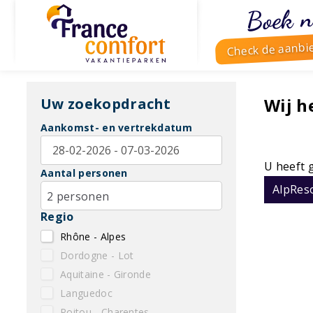
Boek n
Check de aanbi
Wij 
Uw zoekopdracht
Aankomst- en vertrekdatum
U heeft 
Aantal personen
AlpReso
2 personen
Regio
Rhône - Alpes
Dordogne - Lot
Aquitaine - Gironde
Languedoc
Poitou - Charentes