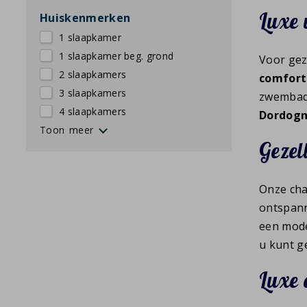
Luxe 
Huiskenmerken
1 slaapkamer
1 slaapkamer beg. grond
Voor gez
2 slaapkamers
comfort
3 slaapkamers
zwembad. 
4 slaapkamers
Dordog
2e badkamer
Ligbad
2e toilet
Vrijstaand
Strijkplank
Airco
Privézwembad
Privézwembad verwarmbaar
Privéjacuzzi
Privésauna
Afwasmachine
Rolstoelvriendelijk
Gelijkvloers
Barbecue
Huisdieren toegestaan
Huisdiervrij huis
Dalzicht
Magnetron
Wasmachine
Wasdroger
Wisseldag vrijdag hoogseizoen
Wisseldag zaterdag hoogseizoen
Toon
Gezel
Onze cha
ontspann
een mode
u kunt g
Luxe 