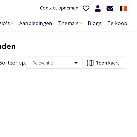
Contact opnemen
io's
Aanbiedingen
Thema's
Blogs
Te koop
nden
Sorteer op:
Toon kaart