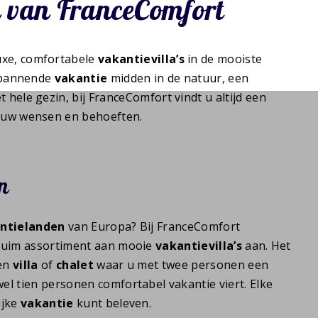
 van FranceComfort
uxe, comfortabele
vakantievilla’s
in de mooiste
tspannende
vakantie
midden in de natuur, een
 hele gezin, bij FranceComfort vindt u altijd een
p uw wensen en behoeften.
n
ntielanden
van Europa? Bij FranceComfort
 ruim assortiment aan mooie
vakantievilla’s
aan. Het
een
villa
of
chalet
waar u met twee personen een
el tien personen comfortabel vakantie viert. Elke
ijke
vakantie
kunt beleven.