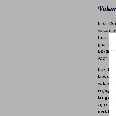
Vakan
In de Do
vakantie
tussen h
gaat u o
Dordog
voor een
Bekijk uw
kies dir
volop
wa
wijngaa
langs de
zijn er e
met kin