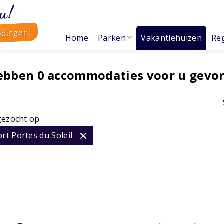
u!
edingen!
Home
Parken
Vakantiehuizen
Reg
hebben
0
accommodaties voor u gevo
gezocht op
rt Portes du Soleil