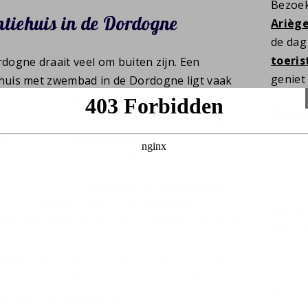
Bezoek
tiehuis in de Dordogne
Arièg
de dag 
toeris
rdogne draait veel om buiten zijn. Een
geniet 
huis met zwembad in de Dordogne ligt vaak
euvels en dorpen met natuursteen. Overdag
Vaka
p pad naar de
toeristische plaatsen in de
ne
of langs de
Dordognevallei
. Daarna terug
In de A
 duik in uw eigen zwembad.
de zom
 verblijf via een
vakantie in de Dordogne
of
toegan
ect een
vakantiehuis in de Dordogne
. U kunt
de Por
ndelen in de Dordogne
en
fietsen langs de
Portes
rden
. Ook zult u genieten van een
fietstocht
De reg
 Lot
. Gaat u met kinderen op vakantie, dan
lezen 
xtra tips die bijdragen aan een fijne
vakantie
Midden
deren in de Dordogne
.