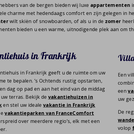
fhebbers van de bergen bieden wij luxe
appartementen
i
nele charme met hedendaags comfort en zijn gelegen in 
ter
wilt skiën of snowboarden, of als u in de
zomer
heerl
enten bieden u een warme, uitnodigende plek aan om thu
tiehuis in Frankrijk
Vill
ntiehuis in Frankrijk geeft u de ruimte om uw
Een vi
me te bepalen. ’s Ochtends rustig opstarten,
combin
en dag op pad en aan het eind van de middag
een
va
 uw terras. Bekijk de
vakantiehuizen in
uw gez
k
en stel uw ideale
vakantie in Frankrijk
De reg
De
vakantieparken van FranceComfort
wande
erspreid over meerdere regio’s, elk met een
volop
er.