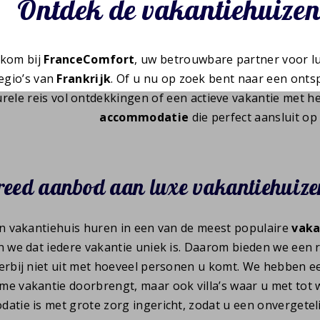
Ontdek de vakantiehuizen
kom bij
FranceComfort
, uw betrouwbare partner voor l
egio’s van
Frankrijk
. Of u nu op zoek bent naar een on
urele reis vol ontdekkingen of een actieve vakantie met het
accommodatie
die perfect aansluit o
reed aanbod aan luxe vakantiehuize
en vakantiehuis huren in een van de meest populaire
vaka
n we dat iedere vakantie uniek is. Daarom bieden we een
erbij niet uit met hoeveel personen u komt. We hebben 
e vakantie doorbrengt, maar ook villa’s waar u met tot w
atie is met grote zorg ingericht, zodat u een onvergetel