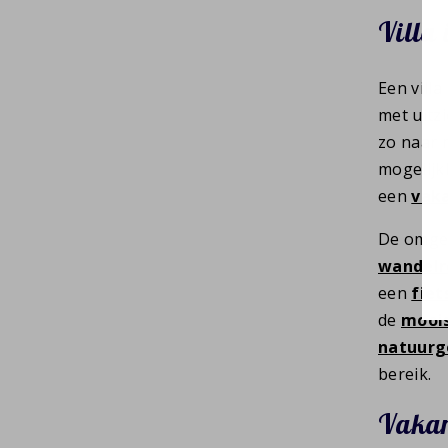
Villa 
Een villa
met uitzi
zo naar 
mogelij
een
vaka
De omgevi
wandelr
een
fiet
de
moois
natuurge
bereik.
Vakan