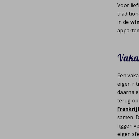
Voor lie
traditio
in de
win
appartem
Vakan
Een vaka
eigen rit
daarna e
terug op
Frankrij
samen. 
liggen v
eigen sfe