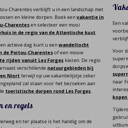
Vaka
itou-Charentes verblijft u in een landschap met
bossen en kleine dorpen. Boek een
vakantie in
Een va
ou-Charentes
en selecteer een mooi
voorbe
huis in de regio van de Atlantische kust
.
verblij
een actieve dag kunt u een
wandeltocht
Voor d
n de Poitou-Charentes
of een mooie
superm
te rijden vanuit Les Forges
kiezen. De regio
dorpsw
arnaast verschillende
natuurgebieden bij
superm
 en Niort
terwijl op uw vakantielijstje zeker
naar F
ingepland zal staan voor het bezoeken aan
intere
 de
toeristische dorpen rond Les Forges
.
kopen 
 en regels
Tijdens
gebrui
erweg en ter plaatse is het handig om de
uitbun