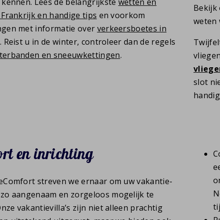
e kennen. Lees de belangrijkste
wetten en
Bekijk
 Frankrijk en handige tips
en voorkom
weten 
ngen met informatie over
verkeersboetes in
. Reist u in de winter, controleer dan de regels
Twijfel
terbanden en sneeuwkettingen
.
vliegen
vliege
slot n
handi
rt en inrichting
C
e
o
ceComfort streven we ernaar om uw vakantie-
N
 zo aangenaam en zorgeloos mogelijk te
t
ze vakantievilla’s zijn niet alleen prachtig