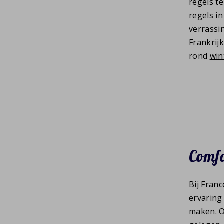
regels t
regels in
verrassi
Frankrijk
rond
win
Comfo
Bij Fran
ervaring
maken. On