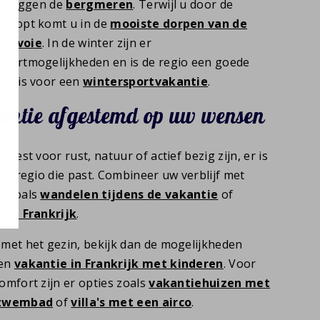
il liggen de
bergmeren
. Terwijl u door de
 loopt komt u in de
mooiste dorpen van de
-Savoie
. In de winter zijn er
sportmogelijkheden en is de regio een goede
sbasis voor een
wintersportvakantie
.
antie afgestemd op uw wensen
 kiest voor rust, natuur of actief bezig zijn, er is
een regio die past. Combineer uw verblijf met
s zoals
wandelen tijdens de vakantie
of
n in Frankrijk
.
 met het gezin, bekijk dan de mogelijkheden
een
vakantie in Frankrijk met kinderen
. Voor
omfort zijn er opties zoals
vakantiehuizen met
 zwembad
of
villa's met een airco
.