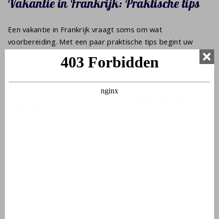
Vakantie in Frankrijk: Praktische tips
Een vakantie in Frankrijk vraagt soms om wat
voorbereiding. Met een paar praktische tips begint uw
verblijf een stuk relaxter.
Voor dagelijkse boodschappen vindt u overal
supermarkten, van grote ketens tot kleine dorpswinkels.
Bekijk vooraf waar u terecht kunt via
supermarkten in
Frankrijk
. Overweegt u om vaker naar Frankrijk te gaan,
dan kan een eigen plek interessant zijn. Lees meer over een
vakantiehuis kopen in Frankrijk
.
Tijdens uw verblijf krijgt u ook te maken met lokale
gebruiken en feestdagen. Zo wordt
Quatorze Juillet
uitbundig gevierd met vuurwerk en evenementen. Bekijk
ook de andere
feestdagen in Frankrijk
om te weten wat
er speelt in uw regio.