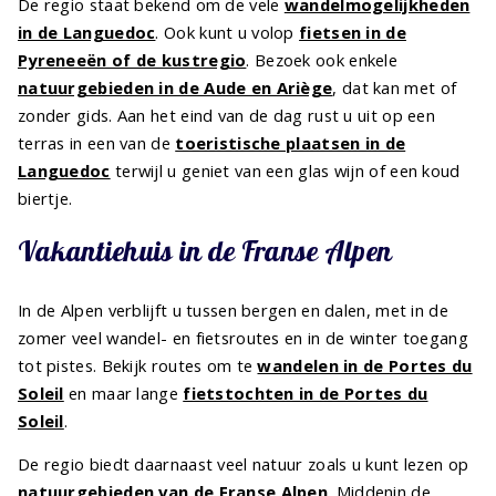
De regio staat bekend om de vele
wandelmogelijkheden
in de Languedoc
. Ook kunt u volop
fietsen in de
Pyreneeën of de kustregio
. Bezoek ook enkele
natuurgebieden in de Aude en Ariège
, dat kan met of
zonder gids. Aan het eind van de dag rust u uit op een
terras in een van de
toeristische plaatsen in de
Languedoc
terwijl u geniet van een glas wijn of een koud
biertje.
Vakantiehuis in de Franse Alpen
In de Alpen verblijft u tussen bergen en dalen, met in de
zomer veel wandel- en fietsroutes en in de winter toegang
tot pistes. Bekijk routes om te
wandelen in de Portes du
Soleil
en maar lange
fietstochten in de Portes du
Soleil
.
De regio biedt daarnaast veel natuur zoals u kunt lezen op
natuurgebieden van de Franse Alpen
. Middenin de