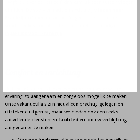
Twijfelt u over de reis zelf, dan kunt u kiezen tussen vliegen
of rijden. De voor- en nadelen vindt u bij
vliegen naar
Frankrijk of met de auto
. Vergeet tot slot niet uw
voorbereiding compleet te maken met een handige
inpaklijst voor Frankrijk
.
Comfort en inrichting
Bij FranceComfort streven we ernaar om uw vakantie-
ervaring zo aangenaam en zorgeloos mogelijk te maken.
Onze vakantievilla’s zijn niet alleen prachtig gelegen en
uitstekend uitgerust, maar we bieden ook een reeks
aanvullende diensten en
faciliteiten
om uw verblijf nog
aangenamer te maken.
Moderne
keukens
: alle accommodaties beschikken