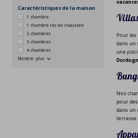
vacance
Caractéristiques de la maison
Villa
1 chambre
1 chambre rez de chaussée
2 chambres
Pour les
3 chambres
dans un 
4 chambres
une pisci
Jour de changement vendredi
Jacuzzi privé
Jour de changement samedi d'été
2ème salle de bain
2ème toilette
vue vallée
Sauna privé
Lave-vaisselle
Lave-linge
Sèche-linge
Rez de chaussée
Air conditionné
Piscine privée
Piscine privée chauffée
Planche à repasser
Chiens autorisés
Adapté aux fauteuils roulants
Bain
Barbecue
Détaché
Magnetron
maison sans animaux
Montrer
Dordog
d'été
Bunga
Nos char
pour des
dans un 
terrasse
Appar