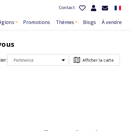
Contact
égions
Promotions
Thèmes
Blogs
À vendre
vous
ier:
Afficher la carte