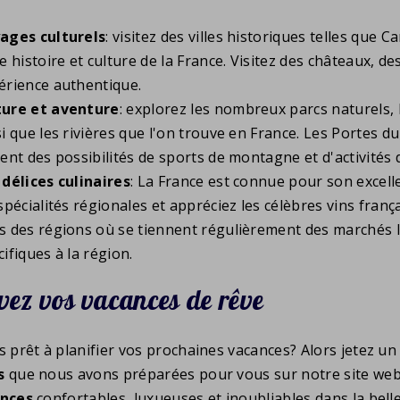
ages culturels
: visitez des villes historiques telles qu
he histoire et culture de la France. Visitez des châteaux, 
érience authentique.
ure et aventure
: explorez les nombreux parcs naturels, 
si que les rivières que l'on trouve en France. Les Portes du
rent des possibilités de sports de montagne et d'activités 
 délices culinaires
: La France est connue pour son excelle
 spécialités régionales et appréciez les célèbres vins fra
s des régions où se tiennent régulièrement des marchés l
ifiques à la région.
vez vos vacances de rêve
 prêt à planifier vos prochaines vacances? Alors jetez un
s
que nous avons préparées pour vous sur notre site web
nces
confortables, luxueuses et inoubliables dans la bell