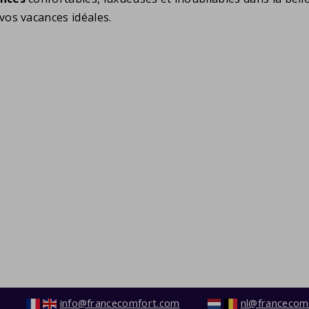
vos vacances idéales.
info@francecomfort.com
nl@francecom