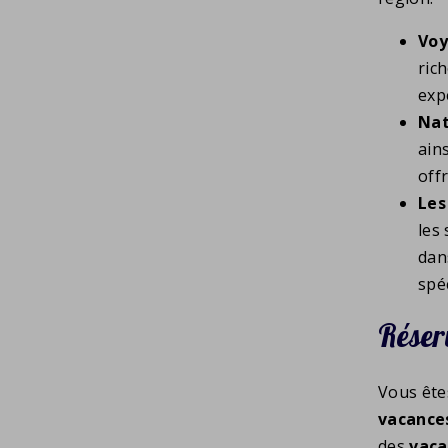
Voy
ric
exp
Nat
ain
off
Les
les
dan
spéc
Réser
Vous êtes
vacance
des
vaca