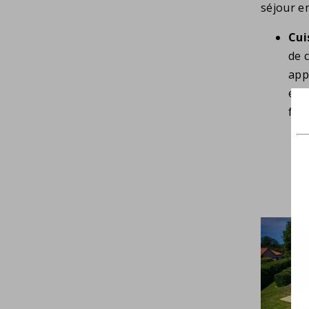
séjour e
Cui
de 
app
et 
fac