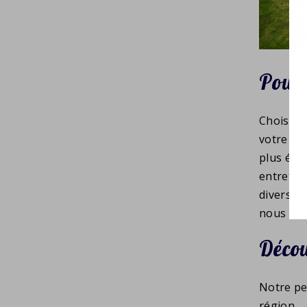
Pourq
Choisir u
votre éc
plus éle
entreten
diversifi
nous une
Décou
Notre pe
région.