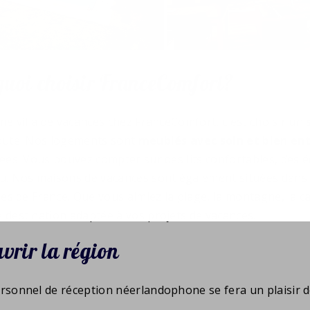
uoi choisir FranceComfort?
ne villa de vacances chez FranceComfort, c'est choisir un
oute. Nos logements sont
meublés avec soin et bien en
vées. Vous pouvez compter sur des lits confortables, de
u. Nos maisons de vacances sont également situées dans
ées de France. Que vous aimiez la plage, la montagne, la 
 destination adaptée à vos projets de vacances.
vrir la région
rsonnel de réception néerlandophone se fera un plaisir d