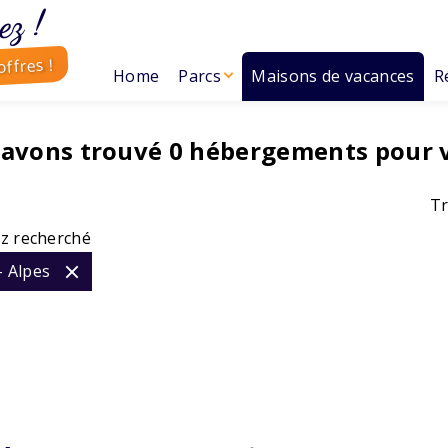
ez !
ffres !
Home
Parcs
Maisons de vacances
R
 avons trouvé
0
hébergements pour 
Tr
z recherché
- Alpes