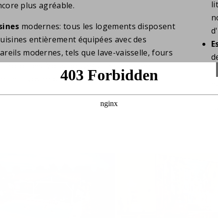
l
ncore plus agréable.
n
sines
modernes: tous les logements disposent
d
cuisines entièrement équipées avec des
E
areils modernes, tels que lave-vaisselle, fours
d
micro-ondes. Vous pouvez ainsi préparer
j
ilement vos repas préférés.
e
B
p