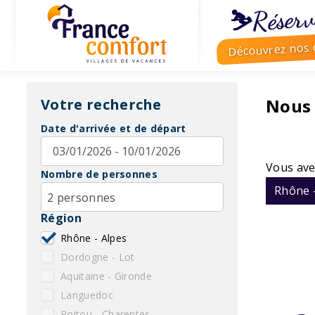
⛷️Réserv
Découvrez nos o
Nous
Votre recherche
Date d'arrivée et de départ
Vous ave
Nombre de personnes
Rhône 
2 personnes
Région
Rhône - Alpes
Dordogne - Lot
Aquitaine - Gironde
Languedoc
Poitou - Charentes