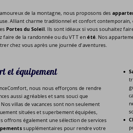
 amoureux de la montagne, nous proposons des
appart
use. Alliant charme traditionnel et confort contemporain, 
des
Portes du Soleil
. Ils sont idéaux si vous souhaitez fa
z faire de la randonnée ou du VTT en
été
. Nos apparteme
trer chez vous après une journée d'aventures.
rt et équipement
S
t
g
nceComfort, nous nous efforçons de rendre
c
nces aussi agréables et sans souci que
n
. Nos villas de vacances sont non seulement
s
uement situées et superbement équipées,
C
s offrons également une sélection de services
p
ipements
supplémentaires pour rendre votre