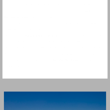
Frankrijk is het authentieke vissersdorp Gruissan en
Gruissan Plage. In het oude centrum staat de
Tour
Barberousse
, overblijfsel van een oude brucht. Eromheen
zijn in cirkels de huizen gebouwd. Bekijk ook de “
Chalet
Pilotis
”, de leuke gekleurde huisjes op houten palen die op
het strand “
Plage des Chalets
” staan. Gruissan ligt in het
natuurgebied “Narbonnaise en Méditerranée Natural
Régional Park“. Dit is een gebied met 300 vogelsoorten en
2000 soorten planten. In de omgeving van Gruissan wordt
zout gewonnen. U kunt het “
Sel de Gruissan
” op veel
plekken kopen.