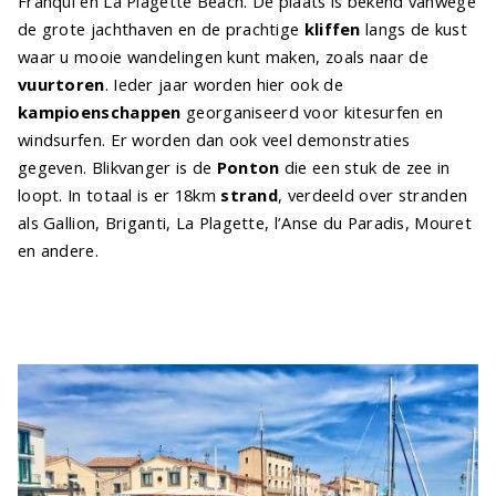
Franqui en La Plagette Beach. De plaats is bekend vanwege
de grote jachthaven en de prachtige
kliffen
langs de kust
waar u mooie wandelingen kunt maken, zoals naar de
vuurtoren
. Ieder jaar worden hier ook de
kampioenschappen
georganiseerd voor kitesurfen en
windsurfen. Er worden dan ook veel demonstraties
gegeven. Blikvanger is de
Ponton
die een stuk de zee in
loopt. In totaal is er 18km
strand
, verdeeld over stranden
als Gallion, Briganti, La Plagette, l’Anse du Paradis, Mouret
en andere.