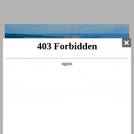
Gruissan
Een van de mooiste badplaatsen van de Aude in Zuid -