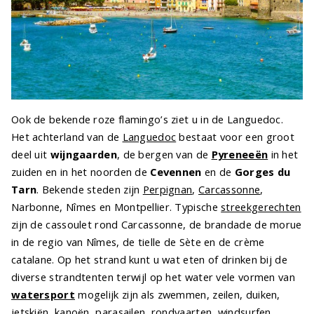
Ook de bekende roze flamingo’s ziet u in de Languedoc.
Het achterland van de
Languedoc
bestaat voor een groot
deel uit
wijngaarden
, de bergen van de
Pyreneeën
in het
zuiden en in het noorden de
Cevennen
en de
Gorges du
Tarn
. Bekende steden zijn
Perpignan
,
Carcassonne
,
Narbonne, Nîmes en Montpellier. Typische
streekgerechten
zijn de cassoulet rond Carcassonne, de brandade de morue
in de regio van Nîmes, de tielle de Sète en de crème
catalane. Op het strand kunt u wat eten of drinken bij de
diverse strandtenten terwijl op het water vele vormen van
watersport
mogelijk zijn als zwemmen, zeilen, duiken,
jetskiën, kanoën,
parasailen
, rondvaarten, windsurfen,