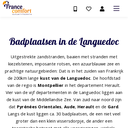
Badplaatsen in de Languedoc
Uitgestrekte zandstranden, baaien met stranden met
kiezelstenen, imposante rotsen, een azuurblauwe zee en
prachtige natuurgebieden: Dat is in het zuiden van Frankrijk
de 200km lange
kust van de Languedoc
. De hoofdstad
van de regio is
Montpellier
in het departement Herault.
Vier van de vijf departementen in de Languedoc liggen aan
de kust van de Middellandse Zee. Van zuid naar noord zijn
dat
Pyrénées Orientales
,
Aude
,
Herault
en de
Gard
.
Langs de kust liggen ca. 30 badplaatsen, de een niet veel
groter dan een klein vissersdorpje, de ander een
toeristische hotspot met alle voorzieningen, winkels,