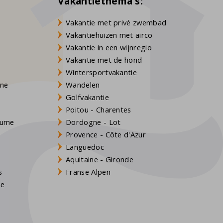
Vakantiethema's:
Vakantie met privé zwembad
Vakantiehuizen met airco
Vakantie in een wijnregio
Vakantie met de hond
Wintersportvakantie
gne
Wandelen
Golfvakantie
Poitou - Charentes
Baume
Dordogne - Lot
Provence - Côte d'Azur
Languedoc
Aquitaine - Gironde
s
Franse Alpen
ne