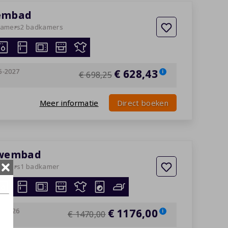
wembad
kamers
2 badkamers
5-2027
€ 628,43
i
€ 698,25
Meer informatie
Direct boeken
 zwembad
kamers
1 badkamer
8-2026
€ 1176,00
i
€ 1470,00