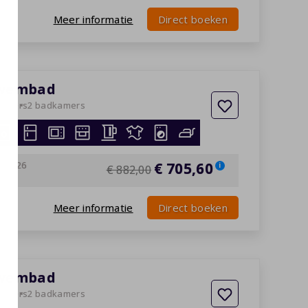
Meer informatie
Direct boeken
 zwembad
kamers
2 badkamers
0-2026
€ 705,60
i
€ 882,00
Meer informatie
Direct boeken
 zwembad
kamers
2 badkamers