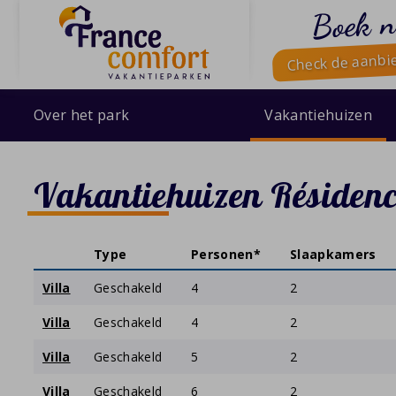
Boek n
Check de aanbi
Over het park
Vakantiehuizen
Vakantiehuizen Résidenc
Type
Personen*
Slaapkamers
Villa
Geschakeld
4
2
Villa
Geschakeld
4
2
Villa
Geschakeld
5
2
Villa
Geschakeld
6
2