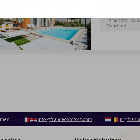
17-04-2027
-
24-0
7 nachten
emen:
info@francecomfort.com
nl@franc