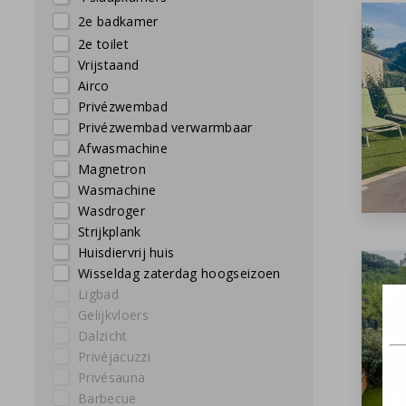
2e badkamer
2e toilet
Vrijstaand
Airco
Privézwembad
Privézwembad verwarmbaar
Afwasmachine
Magnetron
Wasmachine
Wasdroger
Strijkplank
Huisdiervrij huis
Wisseldag zaterdag hoogseizoen
1 slaapkamer beg. grond
Ligbad
Gelijkvloers
Dalzicht
Privéjacuzzi
Privésauna
Barbecue