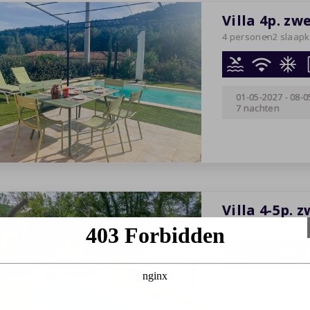
Villa 4p. z
4 personen
2 slaap
01-05-2027
-
08-0
7 nachten
Villa 4-5p.
5 personen
2 slaap
22-08-2026
-
29-0
7 nachten