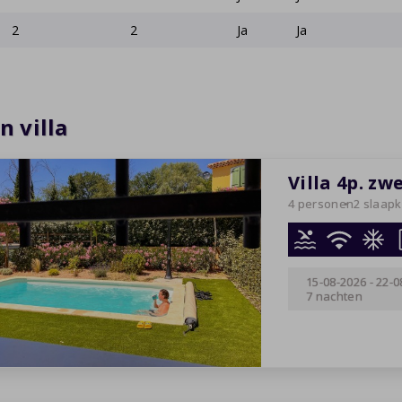
2
2
Ja
Ja
n villa
Villa 4p. z
4 personen
2 slaap
15-08-2026
-
22-0
7 nachten