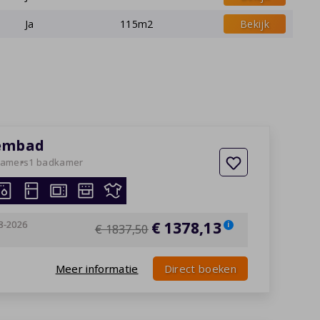
Ja
115m2
Bekijk
wembad
kamers
1 badkamer
8-2026
€ 1378,13
i
€ 1837,50
Meer informatie
Direct boeken