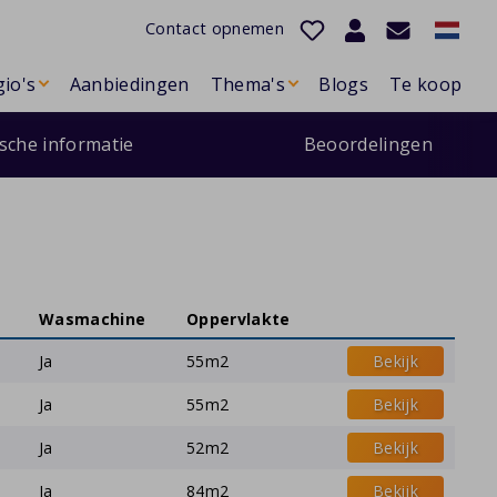
Contact opnemen
io's
Aanbiedingen
Thema's
Blogs
Te koop
ische informatie
Beoordelingen
Wasmachine
Oppervlakte
Ja
55m2
Bekijk
Ja
55m2
Bekijk
Ja
52m2
Bekijk
Ja
84m2
Bekijk