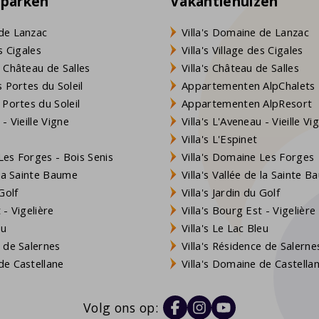
eparken
Vakantiehuizen
de Lanzac
Villa's Domaine de Lanzac
s Cigales
Villa's Village des Cigales
 Château de Salles
Villa's Château de Salles
 Portes du Soleil
Appartementen AlpChalets
 Portes du Soleil
Appartementen AlpResort
- Vieille Vigne
Villa's L'Aveneau - Vieille Vi
Villa's L'Espinet
es Forges - Bois Senis
Villa's Domaine Les Forges
 la Sainte Baume
Villa's Vallée de la Sainte 
Golf
Villa's Jardin du Golf
- Vigelière
Villa's Bourg Est - Vigelière
eu
Villa's Le Lac Bleu
 de Salernes
Villa's Résidence de Salerne
e Castellane
Villa's Domaine de Castella
Volg ons op: