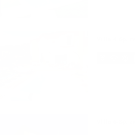
Villa 4-6p.
6 personen
2 slaap
03-10-2026
-
10-1
7 nachten
Villa 6-8p.
8 personen
3 slaap