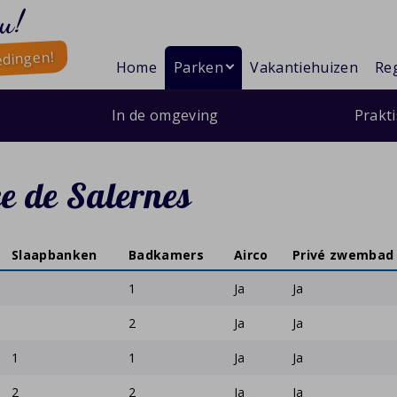
u!
edingen!
Home
Parken
Vakantiehuizen
Reg
In de omgeving
Prakt
e de Salernes
Slaapbanken
Badkamers
Airco
Privé zwembad
1
Ja
Ja
2
Ja
Ja
1
1
Ja
Ja
2
2
Ja
Ja