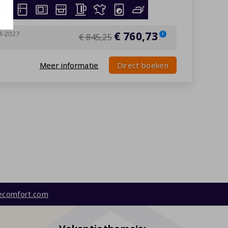
4-2027
€ 760,73
i
€ 845,25
Meer informatie
Direct boeken
ecomfort.com