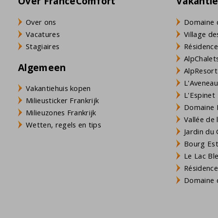
Over FranceComfort
Vakanti
Over ons
Domaine 
Vacatures
Village de
Stagiaires
Résidence
AlpChalets
Algemeen
AlpResort
L'Aveneau 
Vakantiehuis kopen
L'Espinet
Milieusticker Frankrijk
Domaine L
Milieuzones Frankrijk
Vallée de
Wetten, regels en tips
Jardin du 
Bourg Est 
Le Lac Bl
Résidence
Domaine d