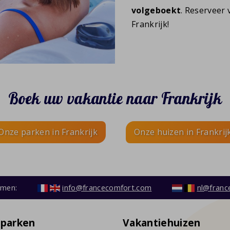
volgeboekt
. Reserveer
Frankrijk!
Boek uw vakantie naar Frankrijk
Onze parken in Frankrijk
Onze huizen in Frankrij
emen:
info@francecomfort.com
nl@franc
eparken
Vakantiehuizen