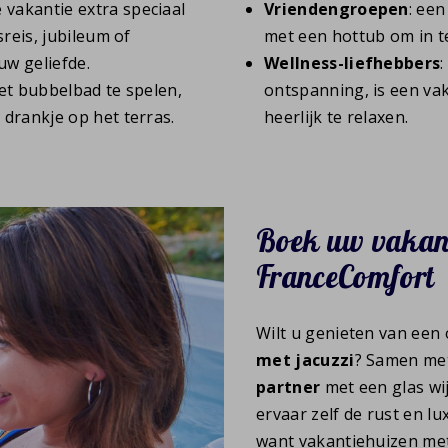
 vakantie extra speciaal
Vriendengroepen
: ee
reis, jubileum of
met een hottub om in t
w geliefde.
Wellness-liefhebbers
het bubbelbad te spelen,
ontspanning, is een va
drankje op het terras.
heerlijk te relaxen.
Boek uw vakant
FranceComfort
Wilt u genieten van een
met jacuzzi
? Samen me
partner
met een glas wij
ervaar zelf de rust en l
want vakantiehuizen me