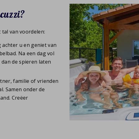
cuzzi?
t tal van voordelen:
ag achter u en geniet van
elbad. Na een dag vol
er dan de spieren laten
tner, familie of vrienden
aal. Samen onder de
hand. Creëer