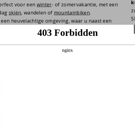
k
perfect voor een
winter
- of zomervakantie, met een
z
 dag
skiën
, wandelen of
mountainbiken
.
S
in een heuvelachtige omgeving, waar u naast een
v
ecreatiemogelijkheden.
Een wellness-ervaring bij uw va
Naast een privéjacuzzi of hottub, bieden veel van 
zoals verwarmde zwembaden en sauna’s. Geniet van 
omgeving en laat de dagelijkse drukte achter u. Een
uw vakantie compleet, of u nu na een actieve dag w
van het warme water in alle comfort.