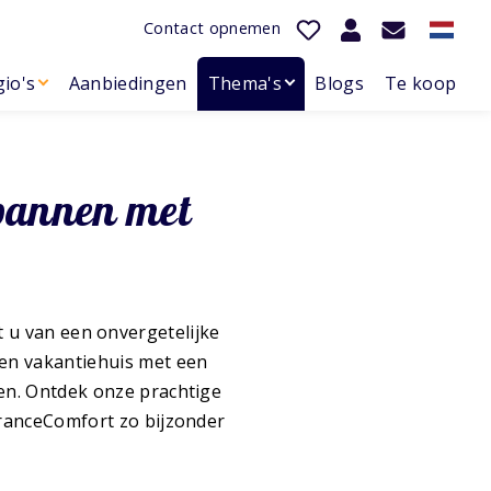
Contact opnemen
io's
Aanbiedingen
Thema's
Blogs
Te koop
spannen met
t u van een onvergetelijke
Een vakantiehuis met een
ten. Ontdek onze prachtige
 FranceComfort zo bijzonder