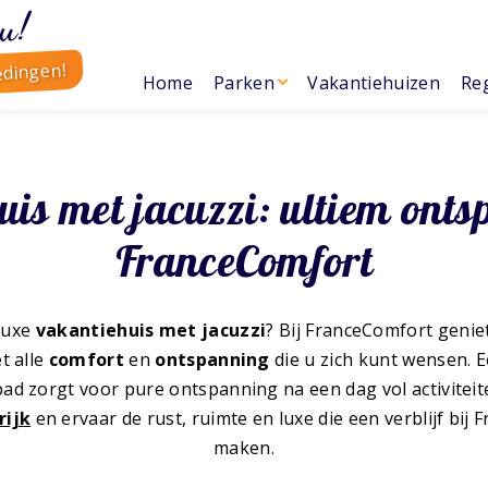
u!
edingen!
Home
Parken
Vakantiehuizen
Reg
is met jacuzzi: ultiem ont
FranceComfort
luxe
vakantiehuis met jacuzzi
? Bij FranceComfort genie
t alle
comfort
en
ontspanning
die u zich kunt wensen. 
bad zorgt voor pure ontspanning na een dag vol activitei
rijk
en ervaar de rust, ruimte en luxe die een verblijf bij
maken.