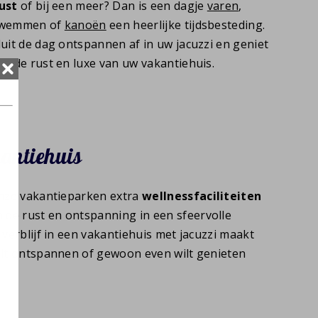
ust
of bij een meer? Dan is een dagje
varen
,
wemmen of
kanoën
een heerlijke tijdsbesteding.
luit de dag ontspannen af in uw jacuzzi en geniet
an de rust en luxe van uw vakantiehuis.
kantiehuis
onze vakantieparken extra
wellnessfaciliteiten
de rust en ontspanning in een sfeervolle
 verblijf in een vakantiehuis met jacuzzi maakt
ilt ontspannen of gewoon even wilt genieten