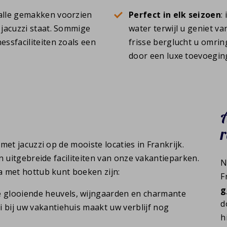
 alle gemakken voorzien
Perfect in elk seizoen
:
 jacuzzi staat. Sommige
water terwijl u geniet va
ssfaciliteiten zoals een
frisse berglucht u omring
door een luxe toevoegin
A
et jacuzzi op de mooiste locaties in Frankrijk.
 uitgebreide faciliteiten van onze vakantieparken.
N
a met hottub kunt boeken zijn:
F
g
de glooiende heuvels, wijngaarden en charmante
d
zi bij uw vakantiehuis maakt uw verblijf nog
h