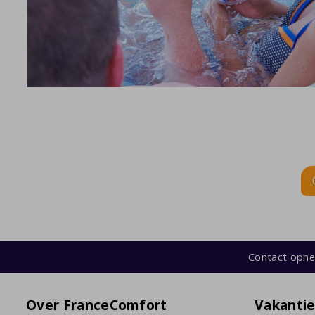
Contact opn
Over FranceComfort
Vakanti