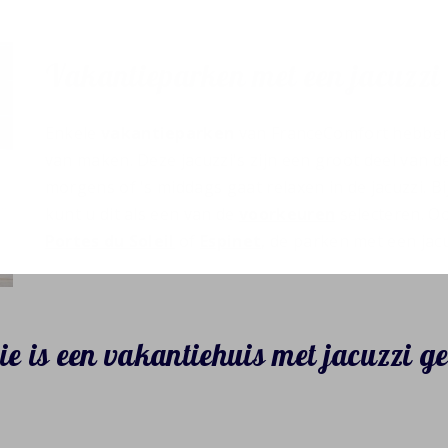
Vakantieparken met een jacuzzi
Enkele
vakantieparken
van FranceComfort hebben 
van maken. Deze jacuzzi's zijn een groot deel van d
morgens of 's middags gaat relaxen in de jacuzzi. Bi
kunt u dit als een van de
voorkeuren
selecteren. Oo
Portes du Soleil
of
Espinet
, de parken met een jacu
e is een vakantiehuis met jacuzzi g