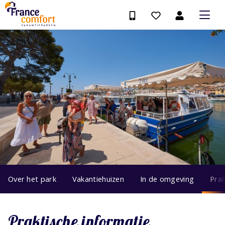
Over het park
Vakantiehuizen
In de omgeving
Prak
Praktische informatie