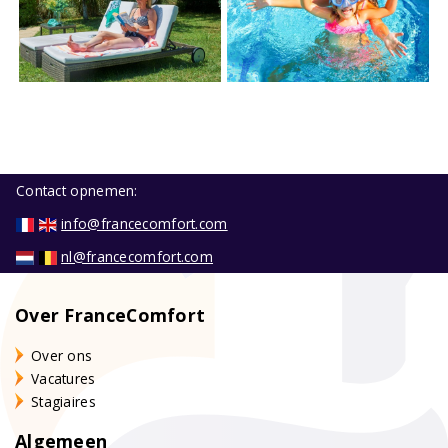
Contact opnemen:
info@francecomfort.com
nl@francecomfort.com
Over FranceComfort
Over ons
Vacatures
Stagiaires
Algemeen