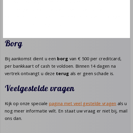
(150Kw/h extra voor het gebruik van de airco). Ook dit is bij
normaal gebruik voldoende. Bij verblijven tussen 30
oktober en 15 april wordt het elektriciteitsverbruik tegen
kostprijs in rekening gebracht.
Borg
Bij aankomst dient u een
borg
van € 500 per creditcard,
per bankkaart of cash te voldoen. Binnen 14 dagen na
vertrek ontvangt u deze
terug
als er geen schade is.
Veelgestelde vragen
Kijk op onze speciale
pagina met veel gestelde vragen
als u
nog meer informatie wilt. En staat uw vraag er niet bij, mail
ons dan.