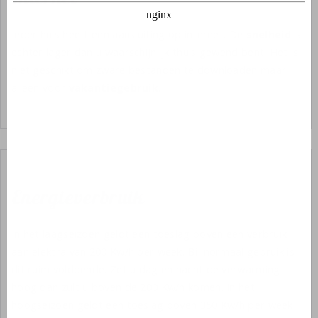
Ieder huis heeft een aansluiting op internet. De
snelheid
is
echter lager dan u waarschijnlijk thuis gewend bent. Het is
niet geschikt om zware bestanden te downloaden maar
alleen voor
vakantiegebruik
.
Energieverbruik
In het laagseizoen geldt een toeslag boven een verbruik
aan elektra van 200 Kw/h per week. Bij normaal gebruik is
dit ruim voldoende. Zet u dag en nacht de verwarming
hoog dan zult u boven de 200 Kw/h komen. In het
hoogseizoen geldt een toeslag boven 350 Kw/h per week