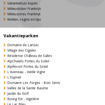
Vakantiehuis kopen
Milieusticker Frankrijk
Milieuzones Frankrijk
Wetten, regels en tips
Vakantieparken
Domaine de Lanzac
Village des Cigales
Résidence Château de Salles
AlpChalets Portes du Soleil
AlpResort Portes du Soleil
L'Aveneau - Vieille Vigne
L'Espinet
Domaine Les Forges - Bois Senis
Vallée de la Sainte Baume
Jardin du Golf
Bourg Est - Vigelière
Le Lac Bleu