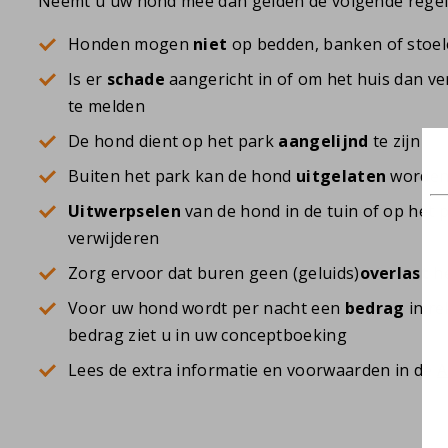
Neemt u uw hond mee dan gelden de volgende regel
Honden mogen
niet
op bedden, banken of stoe
Is er
schade
aangericht in of om het huis dan ve
te melden
De hond dient op het park
aangelijnd
te zijn
Buiten het park kan de hond
uitgelaten
worde
Uitwerpselen
van de hond in de tuin of op het 
verwijderen
Zorg ervoor dat buren geen (geluids)
overlast
he
Voor uw hond wordt per nacht een
bedrag
in re
bedrag ziet u in uw conceptboeking
Lees de extra informatie en voorwaarden in de
A