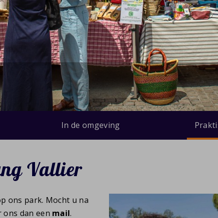
In de omgeving
Prakt
ang Vallier
 op ons park. Mocht u na
r ons dan een
mail
.