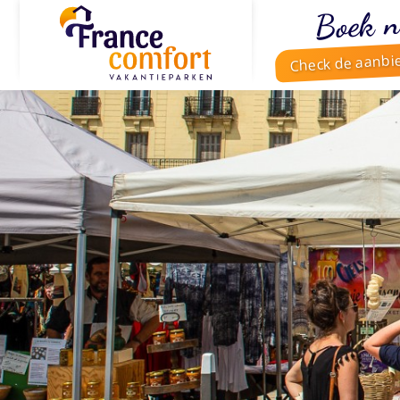
Boek n
Check de aanbi