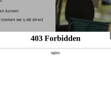
s:
len komen
rzoeken we u dit direct
n
park graag direct
bben van uw hond
kening gebracht. Dit
lgemene Voorwaarden