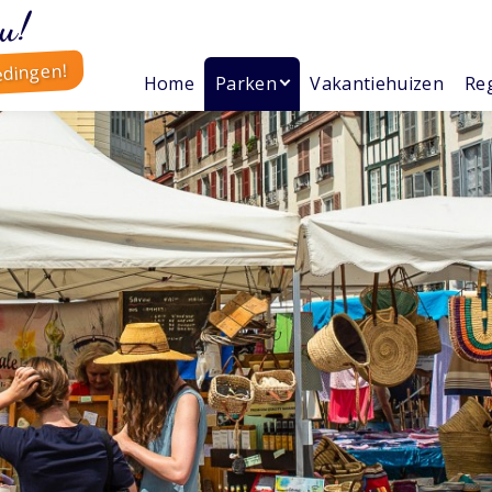
u!
edingen!
Home
Parken
Vakantiehuizen
Reg