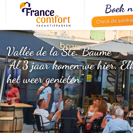
Boek n
Check de aanbi
Vallée de la Ste. Baume
"Al 3 jaar komen we hier. Elk
het weer genieten"