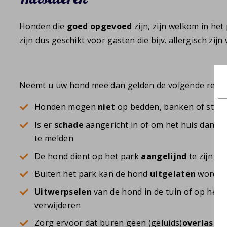
Honden die
goed
opgevoed
zijn, zijn welkom in het 
zijn dus geschikt voor gasten die bijv. allergisch zij
Neemt u uw hond mee dan gelden de volgende regel
Honden mogen
niet
op bedden, banken of stoe
Is er
schade
aangericht in of om het huis dan ve
te melden
De hond dient op het park
aangelijnd
te zijn
Buiten het park kan de hond
uitgelaten
worde
Uitwerpselen
van de hond in de tuin of op het 
verwijderen
Zorg ervoor dat buren geen (geluids)
overlast
he