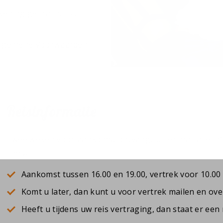
kening gebracht. Dit
lgemene Voorwaarden
Reisinformatie
Twee weken voor aankomst ontvangt u per mail alle in
hiervan:
Aankomst tussen 16.00 en 19.00, vertrek voor 10.00
Komt u later, dan kunt u voor vertrek mailen en ov
Heeft u tijdens uw reis vertraging, dan staat er e