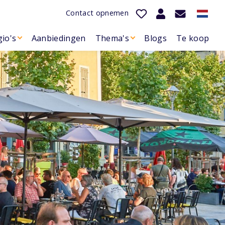
Contact opnemen
io's
Aanbiedingen
Thema's
Blogs
Te koop