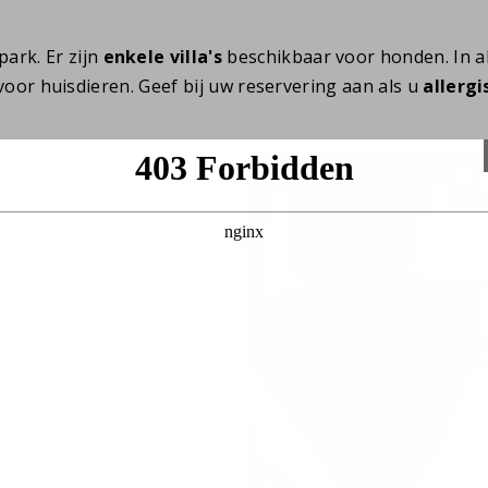
park. Er zijn
enkele villa's
beschikbaar voor honden. In al
n voor huisdieren. Geef bij uw reservering aan als u
allergi
s:
len komen
rzoeken we u dit direct
n
park graag direct
bben van uw hond