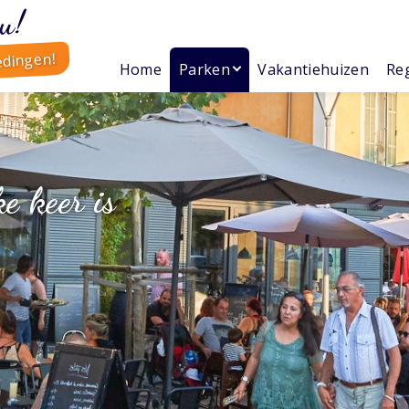
u!
edingen!
Home
Parken
Vakantiehuizen
Reg
e keer is