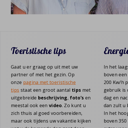
Toeristische tips
Energi
Gaat u er graag op uit met uw
In het laa
partner of met het gezin. Op
boven een 
onze
pagina met toeristische
200 Kw/h p
tips
staat een groot aantal
tips
met
gebruik is 
uitgebreide
beschrijving
,
foto’s
en
dag en na
meestal ook een
video
. Zo kunt u
dan zult u
zich thuis al goed voorbereiden,
In het hoo
maar ook tijdens uw vakantie kijken
boven 350