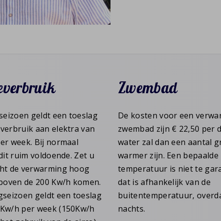
everbruik
Zwembad
gseizoen geldt een toeslag
De kosten voor een verw
verbruik aan elektra van
zwembad zijn € 22,50 per 
er week. Bij normaal
water zal dan een aantal 
dit ruim voldoende. Zet u
warmer zijn. Een bepaalde
cht de verwarming hoog
temperatuur is niet te gar
 boven de 200 Kw/h komen.
dat is afhankelijk van de
gseizoen geldt een toeslag
buitentemperatuur, overda
 Kw/h per week (150Kw/h
nachts.