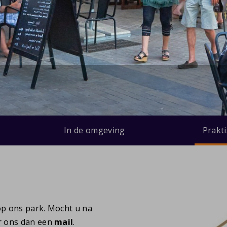
In de omgeving
Prakt
 op ons park. Mocht u na
r ons dan een
mail
.