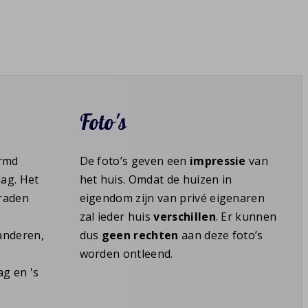
Foto's
armd
De foto’s geven een
impressie
van
dag. Het
het huis. Omdat de huizen in
graden
eigendom zijn van privé eigenaren
zal ieder huis
verschillen
. Er kunnen
anderen,
dus
geen rechten
aan deze foto’s
worden ontleend.
g en 's