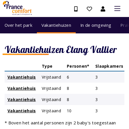
Over het park
Vakantiehuizen
In de omgeving
Prak
Vakantiehuizen Etang Vallier
Type
Personen*
Slaapkamers
Vakantiehuis
Vrijstaand
6
3
Vakantiehuis
Vrijstaand
8
3
Vakantiehuis
Vrijstaand
8
3
Vakantiehuis
Vrijstaand
10
3
* Boven het aantal personen zijn 2 baby's toegestaan