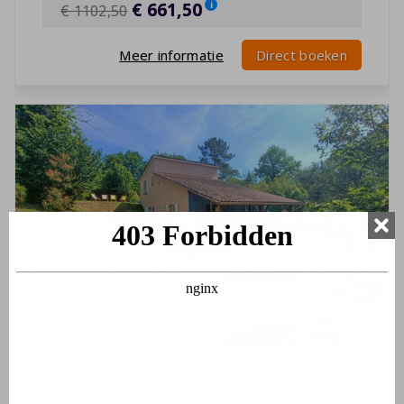
€ 661,50
i
€ 1102,50
Meer informatie
Direct boeken
Villa 10p.
10 personen
3 slaapkamers
2 badkamers