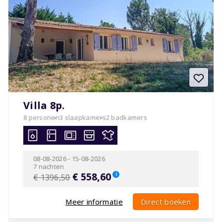
Villa 8p.
8 personen
3 slaapkamers
2 badkamers
08-08-2026
-
15-08-2026
7 nachten
€ 558,60
i
€ 1396,50
Meer informatie
Direct boeken