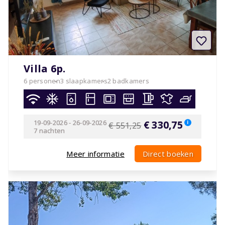
Villa 6p.
6 personen
3 slaapkamers
2 badkamers
19-09-2026
-
26-09-2026
€ 330,75
i
€ 551,25
7 nachten
Meer informatie
Direct boeken