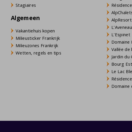
Stagiaires
Résidence
AlpChalets
Algemeen
AlpResort
L'Aveneau 
Vakantiehuis kopen
L'Espinet
Milieusticker Frankrijk
Domaine L
Milieuzones Frankrijk
Vallée de
Wetten, regels en tips
Jardin du 
Bourg Est 
Le Lac Bl
Résidence
Domaine d