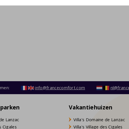
emen:
info@francecomfort.com
nl@franc
eparken
Vakantiehuizen
de Lanzac
Villa's Domaine de Lanzac
s Cigales
Villa's Village des Cigales