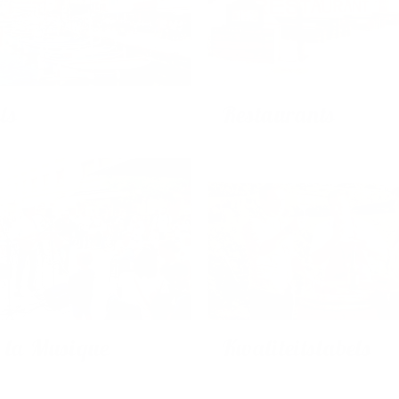
ls
Restaurants
e la Musique
Kwaliteitslabels