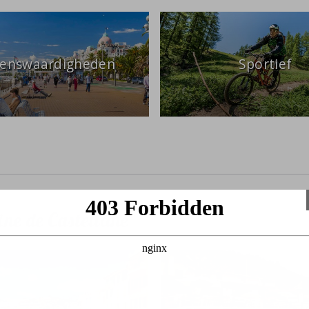
ienswaardigheden
Sportief
ne de Castellane