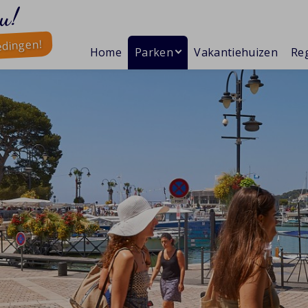
u!
edingen!
Home
Parken
Vakantiehuizen
Reg