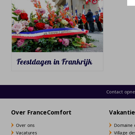
Feestdagen in Frankrijk
Contact opn
Over FranceComfort
Vakanti
Over ons
Domaine 
Vacatures
Village de