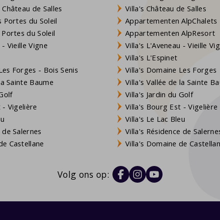
 Château de Salles
Villa's Château de Salles
 Portes du Soleil
Appartementen AlpChalets
 Portes du Soleil
Appartementen AlpResort
- Vieille Vigne
Villa's L'Aveneau - Vieille Vi
Villa's L'Espinet
es Forges - Bois Senis
Villa's Domaine Les Forges
 la Sainte Baume
Villa's Vallée de la Sainte 
Golf
Villa's Jardin du Golf
- Vigelière
Villa's Bourg Est - Vigelière
eu
Villa's Le Lac Bleu
 de Salernes
Villa's Résidence de Salerne
e Castellane
Villa's Domaine de Castella
Volg ons op: