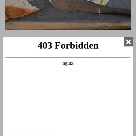
Bleu des Causses
De Bleu des Causse is ook een
kaassoort
uit de regio. Het
heeft zelfs een AOC en een AOP status gekregen. Deze
populaire kaas heeft
blauwe aders
, net als de Roquefort,
een natuurlijke korst en blauw groene schimmelvlekken. De
Bleu des Causses wordt vooral gebruikt in een
salade
of
omelet
, of na het diner op een
kaasplankje
met een stuk
brood.