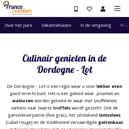
Over het park
Vakantiehuizen
In de omgeving
Prak
Culinair genieten in de
Dordogne - Lot
De Dordogne - Lot is een regio waar u voor
lekker eten
goed terecht kunt. Het is een gebied waar pruimen en
walnoten
worden geteeld en waar met snuffelende
varkens naar zwarte
truffels
wordt gezocht. Ook de
ganzenleverpastei (foie gras), het uitstekend
lamsvlees
(Label rouge) en de traditioneel vervaardigde
geitenkaas