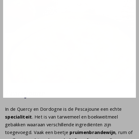
Pescajoune
In de Quercy en Dordogne is de Pescajoune een echte
specialiteit
. Het is van tarwemeel en boekweitmeel
gebakken waaraan verschillende ingrediënten zijn
toegevoegd. Vaak een beetje
pruimenbrandewijn
, rum of