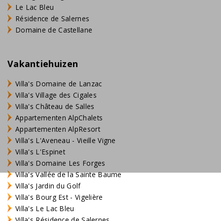
Le Lac Bleu
Résidence de Salernes
Domaine de Castellane
Vakantiehuizen
Villa's Domaine de Lanzac
Villa's Village des Cigales
Villa's Château de Salles
Appartementen AlpChalets
Appartementen AlpResort
Villa's L'Aveneau - Vieille Vigne
Villa's L'Espinet
Villa's Domaine Les Forges
Villa's Vallée de la Sainte Baume
Villa's Jardin du Golf
Villa's Bourg Est - Vigelière
Villa's Le Lac Bleu
Villa's Résidence de Salernes