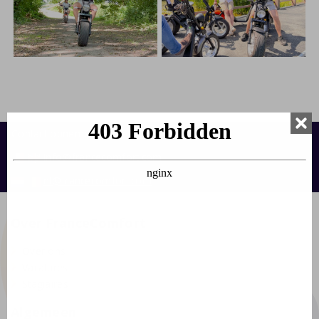
Contact opnemen:
info@francecomfort.com
nl@francecomfort.com
Over FranceComfort
Over ons
Vacatures
Stagiaires
Algemeen