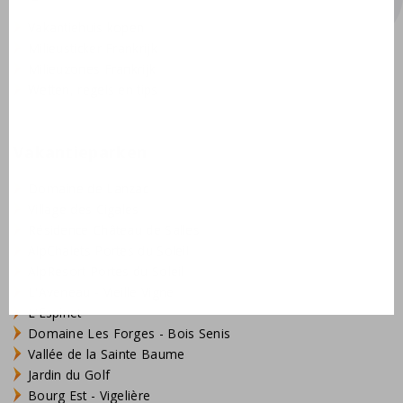
Vakantiehuis kopen
Milieusticker Frankrijk
Milieuzones Frankrijk
Wetten, regels en tips
Vakantieparken
Domaine de Lanzac
Village des Cigales
Résidence Château de Salles
AlpChalets Portes du Soleil
AlpResort Portes du Soleil
L'Aveneau - Vieille Vigne
L'Espinet
Domaine Les Forges - Bois Senis
Vallée de la Sainte Baume
Jardin du Golf
Bourg Est - Vigelière