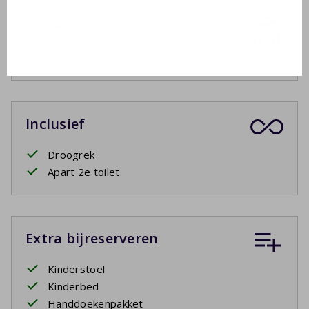
Buiten
Tuinmeubelen
Inclusief
Droogrek
Apart 2e toilet
Extra bijreserveren
Kinderstoel
Kinderbed
Handdoekenpakket