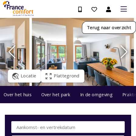
Terug naar overzicht
Locatie
Plattegrond
Over het huis
Over het park
In de omgeving
Prakti