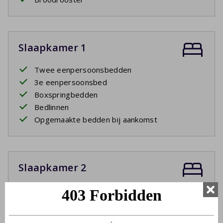
Slaapkamer 1
Twee eenpersoonsbedden
3e eenpersoonsbed
Boxspringbedden
Bedlinnen
Opgemaakte bedden bij aankomst
Slaapkamer 2
Tweepersoonsbed
Boxspringbedden
Bedlinnen