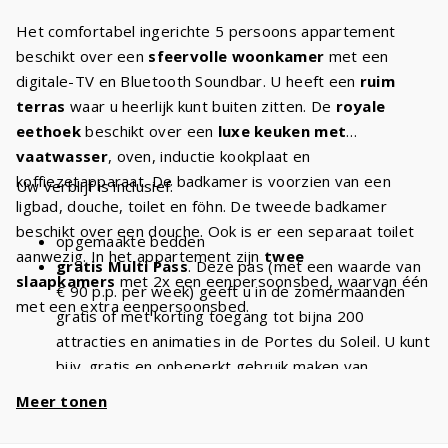
Het comfortabel ingerichte 5 persoons appartement
beschikt over een
sfeervolle woonkamer
met een
digitale-TV en Bluetooth Soundbar. U heeft een
ruim
terras
waar u heerlijk kunt buiten zitten. De
royale
eethoek
beschikt over een
luxe keuken met
vaatwasser
, oven, inductie kookplaat en
koffiezetapparaat. De badkamer is voorzien van een
Uw verblijf is inclusief:
ligbad, douche, toilet en föhn. De tweede badkamer
beschikt over een douche. Ook is er een separaat toilet
opgemaakte bedden
aanwezig. In het appartement zijn
twee
gratis Multi Pass
. Deze pas (met een waarde van
slaapkamers
met 2x een eenpersoonsbed, waarvan één
€ 90 p.p. per week) geeft u in de zomermaanden
met een extra eenpersoonsbed.
gratis of met korting toegang tot bijna 200
attracties en animaties in de Portes du Soleil. U kunt
bijv. gratis en onbeperkt gebruik maken van
stoeltjesliften
en kabelbanen. Met een verblijf van
Meer tonen
5 personen heeft u dus
€ 450 voordeel
per week
en
€ 900
bij een verblijf van 2 weken!