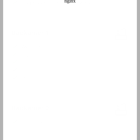
Opgemaakte bedden bij aankomst
Badkamer 1
Wastafel
Ligbad
Inloopdouche
Toilet
Föhn
Badkamer 2
Douchecabine