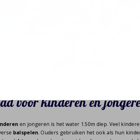
ad voor kinderen en jonger
inderen
en jongeren is het water 1.50m diep. Veel kinder
iverse
balspelen
. Ouders gebruiken het ook als hun kind