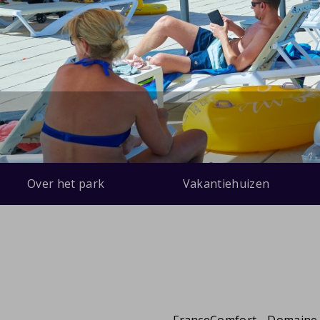
Over het park
Vakantiehuizen
FranceComfort - Domaine 