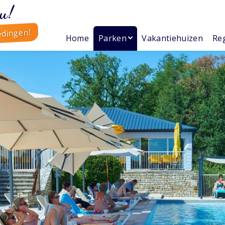
u!
edingen!
Home
Parken
Vakantiehuizen
Reg