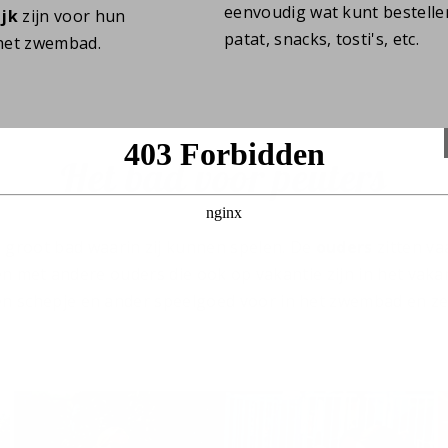
eenvoudig wat kunt bestellen,
jk
zijn voor hun
patat, snacks, tosti's, etc.
 het zwembad.
Het bad voor peuters
n groot bad waarin zij kunnen spelen. De
ouders
zitten va
n met andere ouders die ook op vakantie zijn in het vaka
en schepje en ander speelgoed voor in het zwembad en z