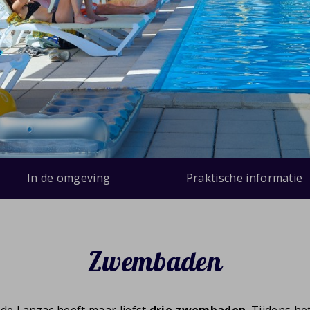
In de omgeving
Praktische informatie
Zwembaden
de Lanzac heeft maar liefst
drie zwembaden
. Tijdens he