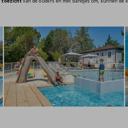
r
toezicht
van de ouders én met bandjes om, kunnen de k