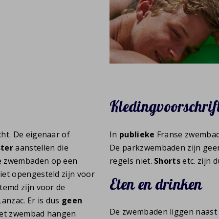
Kledingvoorschrif
cht. De eigenaar of
In
publieke
Franse zwembade
ter
aanstellen die
De parkzwembaden zijn gee
De zwembaden op een
regels niet.
Shorts
etc. zijn 
iet opengesteld zijn voor
Eten en drinken
temd zijn voor de
Lanzac. Er is dus
geen
De zwembaden liggen naast 
 het zwembad hangen