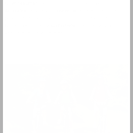
Als
windsurfen
uw hobby is, dan is de kust van de
Aquitaine
dé plaats om
vakantie
te vieren. Vanuit het
park is het een klein half uur rijden naar de kust. Aan de
kust zijn verschillende
surfscholen
die u helpen uw
vaardigheden te verbeteren.