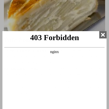
Paté Pommes de Terre
De
Paté de Pommes de Terre
wordt wel eens verwarmd
met de crèmepaté, maar dat is wat anders. De Paté de
Pommes de Terre wordt gemaakt met
aardappelschijfjes
. Vaak wordt een ronde taart gemaakt
met bladerdeeg op de bodem. Vervolgens een laag met
aardappelschijfjes met daartussen
room
, uitjes en kruiden
als bieslook en peterselie. Vervolgens wordt het afgedekt
door een laag bladerdeeg. Het kan als voor- of
hoofdgerecht worden gegeten.