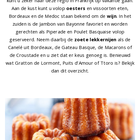
kunt u zeker naar deze regio in Frankrijk op vakantie gaan.
Aan de kust kunt u volop
oesters
en vissoorten eten,
Bordeaux en de Medoc staan bekend om de
wijn
. In het
zuiden is de Jambon van Bayonne favoriet en worden
gerechten als Piperade en Poulet Basquaise volop
geserveerd. Neem daarbij de
zoete lekkernijen
als de
Canelé uit Bordeaux, de Gateau Basque, de Macarons of
de Croustade en u ziet dat er keus genoeg is. Benieuwd
wat Gratton de Lormont, Puits d’Amour of Ttoro is? Bekijk
dan dit overzicht.