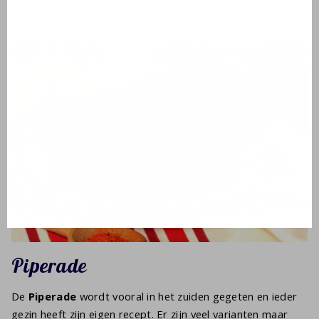
Piperade
De
Piperade
wordt vooral in het zuiden gegeten en ieder
gezin heeft zijn eigen recept. Er zijn veel varianten maar