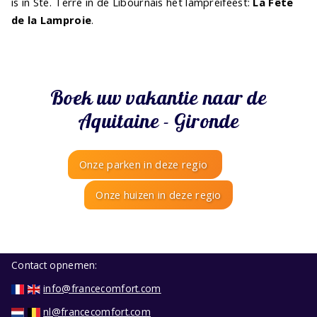
is in Ste. Terre in de Libournais het lampreifeest:
La Fête
de la Lamproie
.
Boek uw vakantie naar de
Aquitaine - Gironde
Onze parken in deze regio
Onze huizen in deze regio
Contact opnemen:
info@francecomfort.com
nl@francecomfort.com