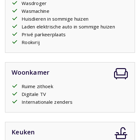
spelen. Diverse villa's hebben een oplaadpunt
Wasdroger
om
elektrische auto's
op te laden. Indien dat het geval
Wasmachine
is kunt u dit als optioneel artikel bijboeken. Het betreft
Huisdieren in sommige huizen
een standaard stopcontact net als alle andere
Laden elektrische auto in sommige huizen
stopcontacten in het huis. U dient evt. zelf een
Privé parkeerplaats
verloopstekker mee te nemen.
Rookvrij
Uw verblijf is inclusief opgemaakte bedden.
Woonkamer
Ruime zithoek
Digitale TV
Internationale zenders
Keuken