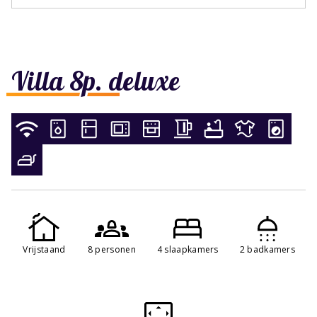
Villa 8p. deluxe
Vrijstaand
8 personen
4 slaapkamers
2 badkamers