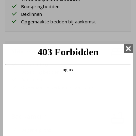
Boxspringbedden
Bedlinnen
Opgemaakte bedden bij aankomst
Slaapkamer 4
Eerste etage
Boxspringbedden
Bedlinnen
Opgemaakte bedden bij aankomst
Badkamer 1
Begane grond