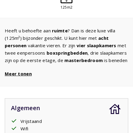
125m2
Heeft u behoefte aan
ruimte
? Dan is deze luxe villa
(125m²) bijzonder geschikt. U kunt hier met
acht
personen
vakantie vieren. Er zijn
vier slaapkamers
met
twee eenpersoons
boxspringbedden
, drie slaapkamers
zijn op de eerste etage, de
masterbedroom
is beneden
met een
badkamer en-suite
. Deze badkamer heeft een
Meer tonen
bad en/of douche en wastafel. Op de eerste etage is de
tweede badkamer
met bad en/of douche en wastafel.
Ook is op deze etage nog een apart toilet. Geniet met
elkaar in de sfeervolle woonkamer van een mooie film op
de
Canal Digital TV
. U maakt de lekkerste gerechten in
Algemeen
de moderne keuken die van alle gemakken is voorzien en
luxe
inbouwapparatuur
heeft. In uw tuin met
overdekt
Vrijstaand
terras
kunt u heerlijk zonnen terwijl de kinderen
Wifi