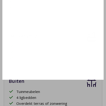
Wastafel
Douchecabine of douche in bad
Toilet
Badkamer 2
Eerste etage
Wastafel
Douchecabine of douche in bad
Buiten
Tuinmeubelen
4 ligbedden
Overdekt terras of zonwering