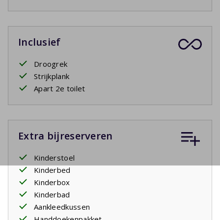
Inclusief
Droogrek
Strijkplank
Apart 2e toilet
Extra bijreserveren
Kinderstoel
Kinderbed
Kinderbox
Kinderbad
Aankleedkussen
Handdoekenpakket