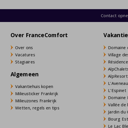
Contact opn
Over FranceComfort
Vakanti
Over ons
Domaine 
Vacatures
Village de
Stagiaires
Résidence
AlpChalets
Algemeen
AlpResort
L'Aveneau 
Vakantiehuis kopen
L'Espinet
Milieusticker Frankrijk
Domaine L
Milieuzones Frankrijk
Vallée de
Wetten, regels en tips
Jardin du 
Bourg Est 
Le Lac Bl