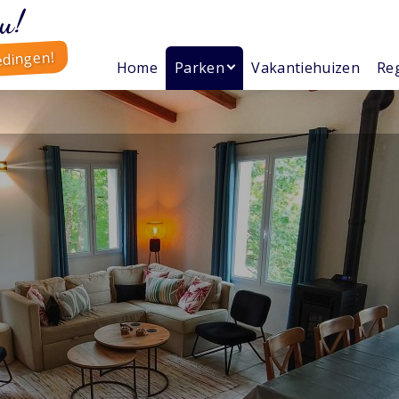
u!
edingen!
Home
Parken
Vakantiehuizen
Reg