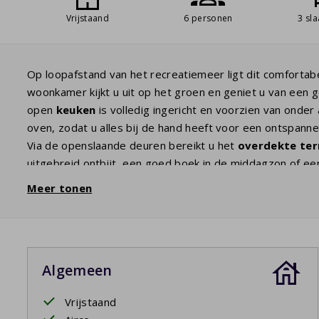
Vrijstaand
6 personen
3 sl
Op loopafstand van het recreatiemeer ligt dit comfortab
woonkamer kijkt u uit op het groen en geniet u van een g
open
keuken
is volledig ingericht en voorzien van onde
oven, zodat u alles bij de hand heeft voor een ontspannen
Via de openslaande deuren bereikt u het
overdekte ter
uitgebreid ontbijt, een goed boek in de middagzon of een 
ervaart u hier het echte vakantiegevoel.
Meer tonen
Het vakantiehuis beschikt over
drie slaapkamers
. Twee
derde slaapkamer heeft twee eenpersoonsbedden. De
Daarnaast is er een tweede badkamer aanwezig, wat extr
samen op vakantie zijn.
Algemeen
Verder is de woning voorzien van een
wasmachine
, zod
voorzien.
Vrijstaand