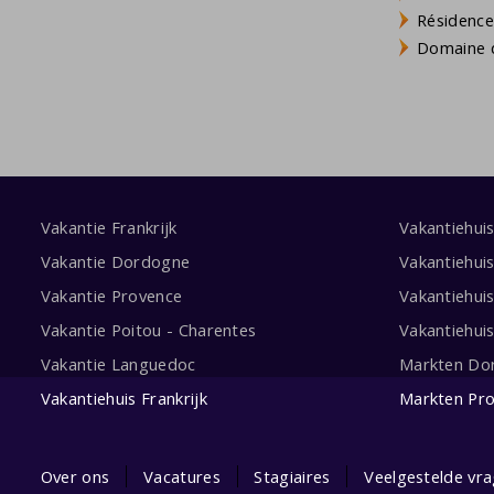
Résidence
Domaine d
Vakantie Frankrijk
Vakantiehui
Vakantie Dordogne
Vakantiehui
Vakantie Provence
Vakantiehui
Vakantie Poitou - Charentes
Vakantiehui
Vakantie Languedoc
Markten Do
Vakantiehuis Frankrijk
Markten Pr
Over ons
Vacatures
Stagiaires
Veelgestelde vra