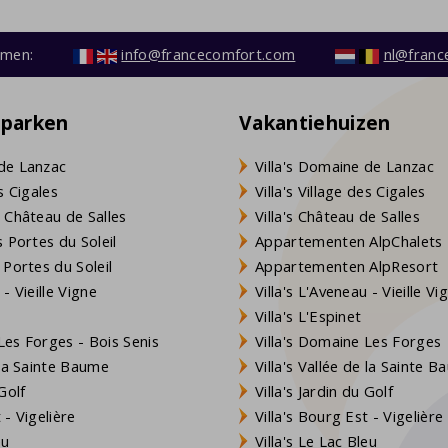
emen:
info@francecomfort.com
nl@franc
eparken
Vakantiehuizen
de Lanzac
Villa's Domaine de Lanzac
s Cigales
Villa's Village des Cigales
 Château de Salles
Villa's Château de Salles
 Portes du Soleil
Appartementen AlpChalets
 Portes du Soleil
Appartementen AlpResort
- Vieille Vigne
Villa's L'Aveneau - Vieille Vi
Villa's L'Espinet
es Forges - Bois Senis
Villa's Domaine Les Forges
 la Sainte Baume
Villa's Vallée de la Sainte 
Golf
Villa's Jardin du Golf
- Vigelière
Villa's Bourg Est - Vigelière
eu
Villa's Le Lac Bleu