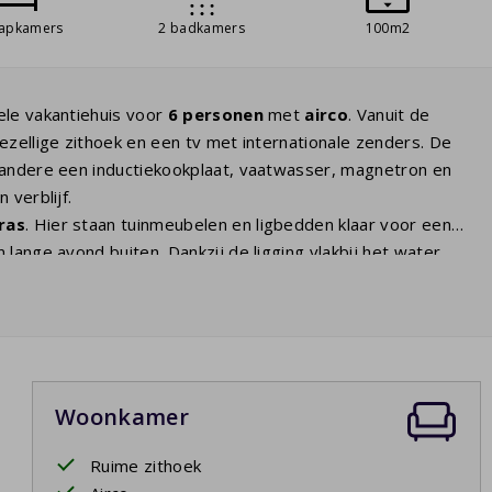
aapkamers
2 badkamers
100m2
ele vakantiehuis voor
6 personen
met
airco
. Vanuit de
ezellige zithoek en een tv met internationale zenders. De
r andere een inductiekookplaat, vaatwasser, magnetron en
 verblijf.
ras
. Hier staan tuinmeubelen en ligbedden klaar voor een
lange avond buiten. Dankzij de ligging vlakbij het water
 slaapkamers zijn ingericht met een tweepersoonsbed en de
masterbedroom
heeft een eigen badkamer ensuite.
a comfort biedt voor gezinnen of meerdere stellen die
Woonkamer
at u ook tijdens een langer verblijf van alle gemakken bent
Ruime zithoek