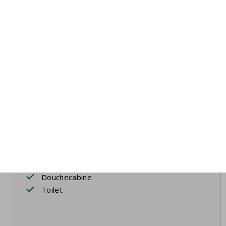
Slaapkamer 3
Begane grond
Twee eenpersoonsbedden
Badkamer 2
Wastafel
Douchecabine
Toilet