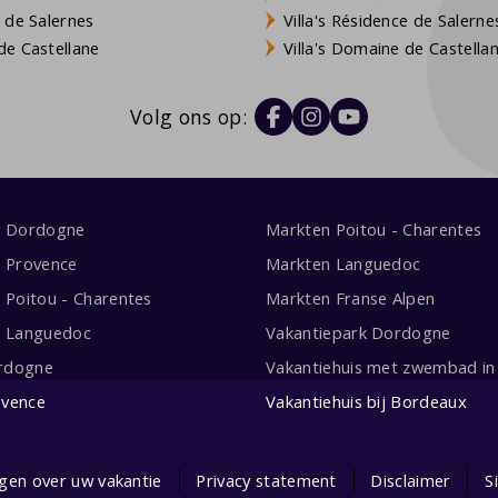
 de Salernes
Villa's Résidence de Salerne
e Castellane
Villa's Domaine de Castella
Volg ons op:
s Dordogne
Markten Poitou - Charentes
s Provence
Markten Languedoc
s Poitou - Charentes
Markten Franse Alpen
s Languedoc
Vakantiepark Dordogne
rdogne
Vakantiehuis met zwembad in 
ovence
Vakantiehuis bij Bordeaux
gen over uw vakantie
Privacy statement
Disclaimer
S