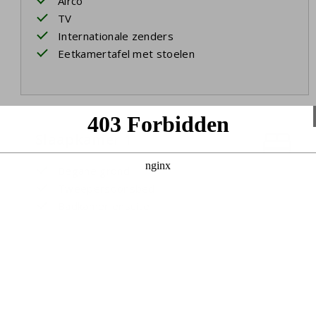
Airco
TV
Internationale zenders
Eetkamertafel met stoelen
Slaapkamer 1
Begane grond
Tweepersoonsbed
Badkamer ensuite