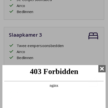
Airco
Bedlinnen
Slaapkamer 3
Twee eenpersoonsbedden
Airco
Bedlinnen
Badkamer 1
Wastafel
Ligbad