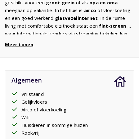
geschikt voor een
groot gezin
of als
opa en oma
meegaan op vakantie. In het huis is
airco
of vloerkoeling
en een goed werkend
glasvezelinternet
. In de ruime
living met comfortabele zithoek staat een
flat-screen TV
waar internationale zenders via streaming bekeken kan
worden. De keuken is van alle
gemakken
voorzien met
Meer tonen
de gebruikelijke apparatuur. In de drie slaapkamers staan
twee of drie comfortabele eenpersoonsbedden. Het
vakantiehuis heeft
twee badkamers
, een met een
wastafel en een bad en een met een wastafel, toilet en
Algemeen
een douche. Er is een apart tweede toilet. Op het terras
met tuinmeubilair kunt u genieten van
privacy
en de rust
Vrijstaand
terwijl u zicht heeft op de Pyreneeën. Zowel overdag als
Gelijkvloers
's avonds kunt u hier prima zitten terwijl u geniet van een
Airco of vloerkoeling
glas wijn en de kinderen aan het spelen zijn. De
Wifi
parkkosten van dit huis zijn iets hoger omdat dit huis
Huisdieren in sommige huizen
airco
heeft. De parkkosten van dit huis zijn iets hoger
Rookvrij
omdat dit huis
airco
heeft.