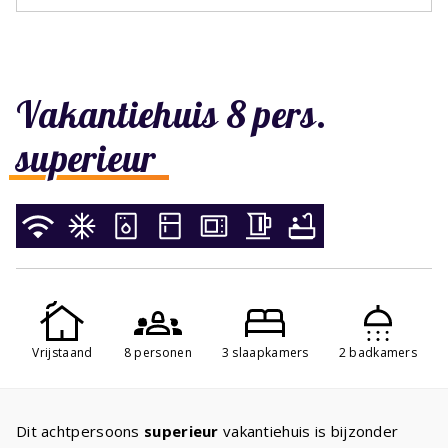
Vakantiehuis 8 pers.
superieur
Vrijstaand
8 personen
3 slaapkamers
2 badkamers
Dit achtpersoons
superieur
vakantiehuis is bijzonder