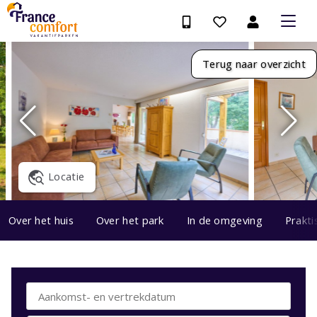
Terug naar overzicht
Locatie
Over het huis
Over het park
In de omgeving
Prakti