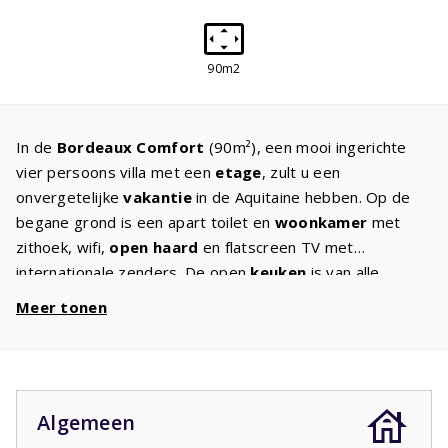
90m2
In de
Bordeaux Comfort
(90m²), een mooi ingerichte
vier persoons villa met een
etage
, zult u een
onvergetelijke
vakantie
in de Aquitaine hebben. Op de
begane grond is een apart toilet en
woonkamer
met
zithoek, wifi,
open haard
en flatscreen TV met
internationale zenders. De open
keuken
is van alle
gemakken voorzien zoals een
vaatwasser
, koelkast met
Meer tonen
vriesvak, magnetron, oven en koffiezetapparaat. Op de
etage is de badkamer met
ligbad
, douche en toilet.
Daarnaast de twee
slaapkamers
met twee
eenpersoonsbedden, beide met een balkon. Steekt u
Algemeen
graag de
barbecue
aan? Deze staat al klaar voor u op
het terras met eromheen een comfortabel tuinset met