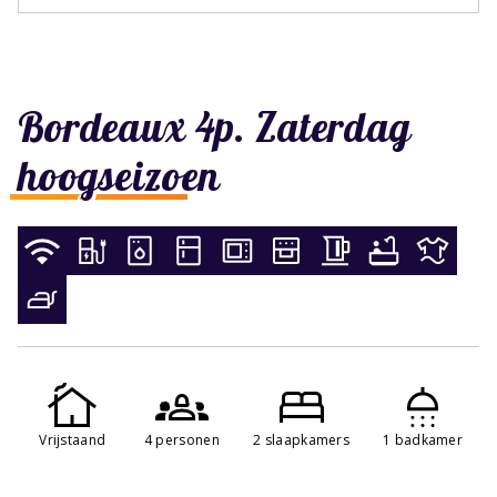
Bordeaux 4p. Zaterdag
hoogseizoen
Vrijstaand
4 personen
2 slaapkamers
1 badkamer