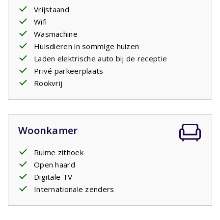
Vrijstaand
twee
ligstoelen
. In de
ruime tuin
kunnen de kinderen
Wifi
zich goed vermaken.
Wasmachine
Huisdieren in sommige huizen
Laden elektrische auto bij de receptie
Privé parkeerplaats
Rookvrij
Woonkamer
Ruime zithoek
Open haard
Digitale TV
Internationale zenders