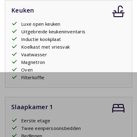
Keuken
Luxe open keuken
Uitgebreide keukeninventaris
Inductie kookplaat
Koelkast met vriesvak
Vaatwasser
Magnetron
Oven
Filterkoffie
Slaapkamer 1
Eerste etage
Twee eenpersoonsbedden
Bedlinnen