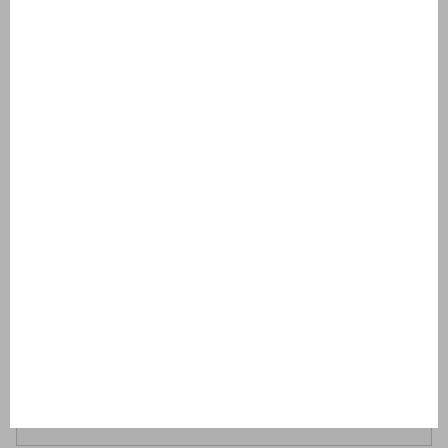
Buiten
Tuinmeubelen
2 ligbedden
Overdekt terras
Vaste BBQ
Inclusief
Droogrek
Strijkplank
Apart toilet
Apart 2e toilet