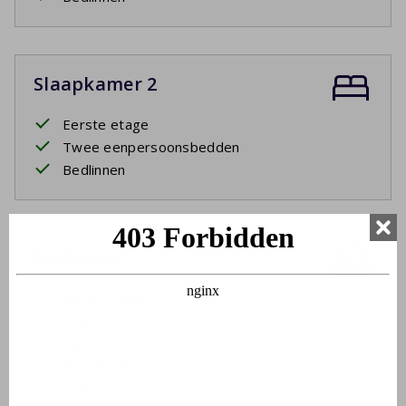
Slaapkamer 2
Eerste etage
Twee eenpersoonsbedden
Bedlinnen
Badkamer
Eerste etage
Wastafel
Ligbad
Douchecabine
Toilet