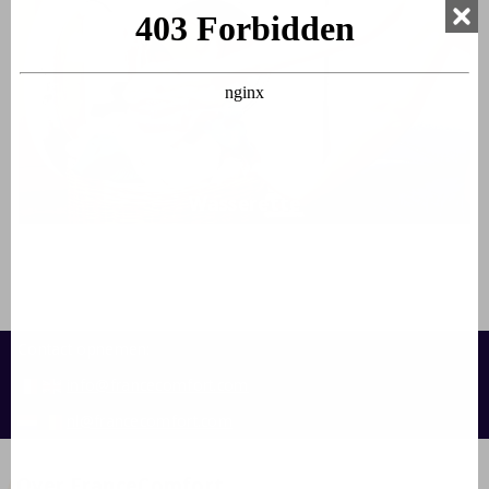
Wasserette
Contact opnemen:
info@francecomfort.com
nl@francecomfort.com
Over FranceComfort