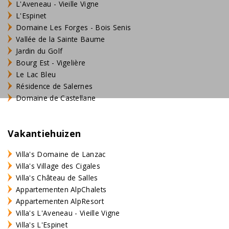
L'Aveneau - Vieille Vigne
L'Espinet
Domaine Les Forges - Bois Senis
Vallée de la Sainte Baume
Jardin du Golf
Bourg Est - Vigelière
Le Lac Bleu
Résidence de Salernes
Domaine de Castellane
Vakantiehuizen
Villa's Domaine de Lanzac
Villa's Village des Cigales
Villa's Château de Salles
Appartementen AlpChalets
Appartementen AlpResort
Villa's L'Aveneau - Vieille Vigne
Villa's L'Espinet