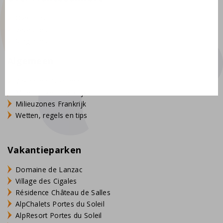
Over ons
Vacatures
Stagiaires
Algemeen
Vakantiehuis kopen
Milieusticker Frankrijk
Milieuzones Frankrijk
Wetten, regels en tips
Vakantieparken
Domaine de Lanzac
Village des Cigales
Résidence Château de Salles
AlpChalets Portes du Soleil
AlpResort Portes du Soleil