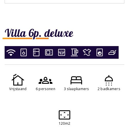
Villa 6p. deluxe
Vrijstaand
6 personen
3 slaapkamers
2 badkamers
120m2