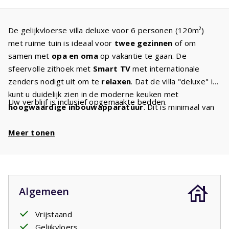
De gelijkvloerse villa deluxe voor 6 personen (120m²)
met ruime tuin is ideaal voor
twee gezinnen
of om
samen met
opa en oma
op vakantie te gaan. De
sfeervolle zithoek met
Smart TV
met internationale
zenders nodigt uit om te
relaxen
. Dat de villa "deluxe" is
kunt u duidelijk zien in de moderne keuken met
Uw verblijf is inclusief opgemaakte bedden.
hoogwaardige inbouwapparatuur
. Dit is minimaal van
het niveau zoals u thuis gewend bent. De
masterbedroom
Meer tonen
heeft een groot tweepersoons
boxspringbed (180 x 210) en een
badkamer
en-suite
met inloopdouche en wastafel. In de tweede en derde
slaapkamer staan twee eenpersoons
boxspringbedden
.
De comfortabele bedden zorgen ervoor dat iedereen de
Algemeen
volgende dag weer uitgerust wakker wordt. In de
tweede badkamer
is een inloopdouche, dubbele
Vrijstaand
wastafel en toilet. In de hal is een tweede toilet. Daar
Gelijkvloers