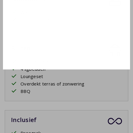
Wastafel
Inloopdouche
Buiten
Tuinmeubelen
4 ligbedden
Loungeset
Overdekt terras of zonwering
BBQ
Inclusief