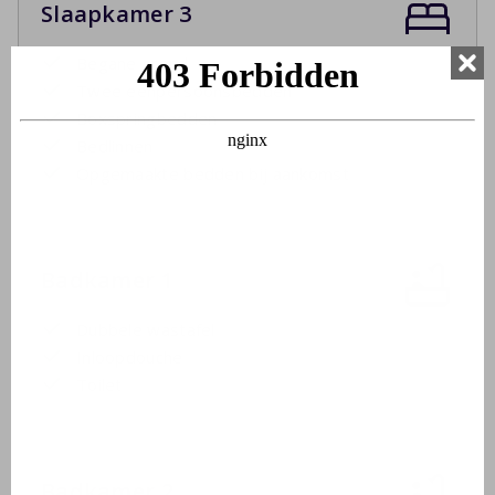
Slaapkamer 3
Begane grond
Twee eenpersoonsbedden
Boxspringbedden
Bedlinnen
Opgemaakte bedden bij aankomst
Badkamer 1
Dubbele wastafel
Inloopdouche
Toilet
Badkamer 2