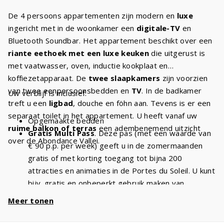
De 4 persoons appartementen zijn modern en
luxe
ingericht met in de woonkamer een
digitale-TV
en
Bluetooth Soundbar. Het appartement beschikt over een
riante eethoek met een luxe keuken
die uitgerust is
met vaatwasser, oven, inductie kookplaat en
koffiezetapparaat. De
twee slaapkamers
zijn voorzien
van twee eenpersoonsbedden en
TV
. In de badkamer
Uw verblijf is inclusief:
treft u een
ligbad
, douche en föhn aan. Tevens is er een
separaat toilet in het appartement. U heeft vanaf uw
Opgemaakte bedden
ruime balkon of terras
een adembenemend uitzicht
Gratis Multi Pass
. Deze pas (met een waarde van
over de Abondance Vallei.
€ 90 p.p. per week) geeft u in de zomermaanden
gratis of met korting toegang tot bijna 200
attracties en animaties in de Portes du Soleil. U kunt
bijv. gratis en onbeperkt gebruik maken van
stoeltjesliften
en kabelbanen. Met een verblijf van
Meer tonen
4 personen heeft u dus
€ 360 voordeel
per week
en
€ 720
bij een verblijf van 2 weken!