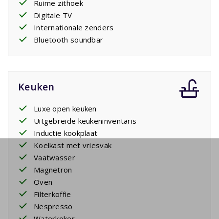
Ruime zithoek
Digitale TV
Internationale zenders
Bluetooth soundbar
Keuken
Luxe open keuken
Uitgebreide keukeninventaris
Inductie kookplaat
Koelkast met vriesvak
Vaatwasser
Magnetron
Oven
Filterkoffie
Nespresso
Waterkoker