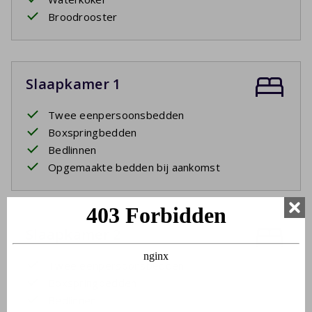
Broodrooster
Slaapkamer 1
Twee eenpersoonsbedden
Boxspringbedden
Bedlinnen
Opgemaakte bedden bij aankomst
Slaapkamer 2
Twee eenpersoonsbedden
Boxspringbedden
Bedlinnen