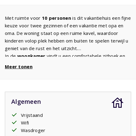
Met ruimte voor
10 personen
is dit vakantiehuis een fijne
keuze voor twee gezinnen of een vakantie met opa en
oma. De woning staat op een ruime kavel, waardoor
kinderen volop plek hebben om buiten te spelen terwijl u
geniet van de rust en het uitzicht.
In de
woonkamer
vindt u een comfortabele zithoek en
een tv met internationale zenders. De open
keuken
is
Meer tonen
compleet ingericht en voorzien van onder andere een
inductiekookplaat, vaatwasser, magnetron en oven. Hier
bereidt u met gemak een uitgebreid ontbijt of een
gezellige maaltijd voor het hele gezelschap.
Algemeen
Op de
begane grond
bevinden zich twee
slaapkamers
,
beide met een tweepersoonsbed. Daarnaast is er een
Vrijstaand
badkamer en een apart toilet. Op de
verdieping
ligt een
Wifi
ruime kinderslaapkamer met drie stapelbedden en maar
Wasdroger
liefst zes slaapplaatsen. Voor kinderen is dit vaak dé