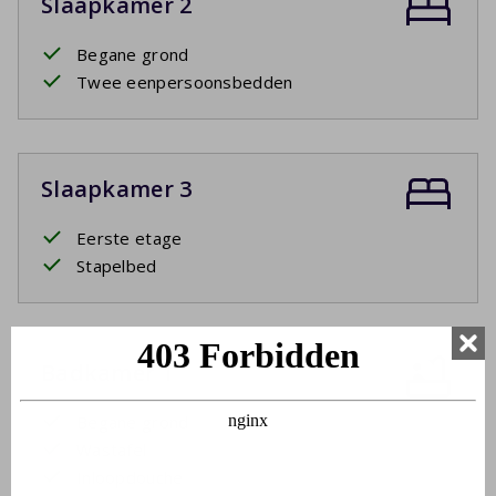
Slaapkamer 2
Begane grond
Twee eenpersoonsbedden
Slaapkamer 3
Eerste etage
Stapelbed
Badkamer 1
Begane grond
Wastafel
Inloopdouche