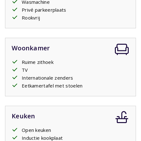
Wasmachine
favoriete plek van het huis. Op deze verdieping zijn ook
Privé parkeerplaats
een tweede badkamer en een toilet aanwezig.
Rookvrij
Via de woonkamer loopt u naar het
overdekte terras
.
Een heerlijke plek om samen te eten, een boek te lezen
of op warme dagen wat schaduw op te zoeken. Rondom
de tuin zorgen bomen en struiken voor beschutte plekjes,
Woonkamer
zodat u op elk moment van de dag kunt kiezen tussen
zon en schaduw.
Ruime zithoek
TV
Internationale zenders
Eetkamertafel met stoelen
Keuken
Open keuken
Inductie kookplaat