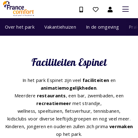
Over het park
Vakantiehuizen
In de omgeving
Prak
Faciliteiten Espinet
In het park Espinet zijn veel
faciliteiten
en
animatiemogelijkheden
.
Meerdere
restaurants
, een bar, zwembaden, een
recreatiemeer
met strandje,
wellness, speeltuinen, fietsverhuur, tennisbanen,
kidsclubs voor diverse leeftijdsgroepen en nog veel meer.
Kinderen, jongeren en ouderen zullen zich prima
vermaken
op het park.