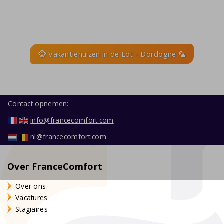
🐵 Vakantiehuizen in de Lot - Dordogne 🦜
Contact opnemen:
info@francecomfort.com
nl@francecomfort.com
Over FranceComfort
Over ons
Vacatures
Stagiaires