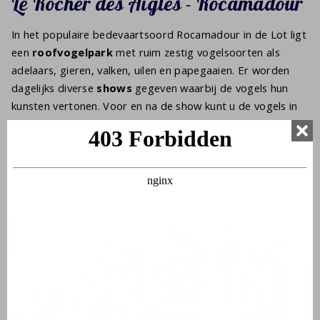
Le Rocher des Aigles - Rocamadour
In het populaire bedevaartsoord Rocamadour in de Lot ligt
een
roofvogelpark
met ruim zestig vogelsoorten als
adelaars, gieren, valken, uilen en papegaaien. Er worden
dagelijks diverse
shows
gegeven waarbij de vogels hun
kunsten vertonen. Voor en na de show kunt u de vogels in
hun hokken
bekijken
. De kinderen mogen meehelpen om
de vogels te
voeren
.