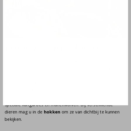
Réserve Zoologique- Calviac
In Calviac is een dierentuin die
anders
is dan andere
dierentuinen. Hier zijn diersoorten die met
uitsterven
worden bedreigd. Er wordt veel zorg besteed aan de
voortplanting
van de dieren om te voorkomen dat ze
uitsterven. In het park zijn dieren van over de hele wereld
als doodshoofdaapjes, tamarins, tapirs, margays, halfapen,
speciale kangaroes en manenwolven. Bij verschillende
dieren mag u in de
hokken
om ze van dichtbij te kunnen
bekijken.