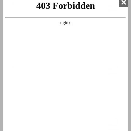
Badkamer 1
Begane grond
Wastafel
Douchecabine
Toilet
Badkamer 2
Eerste etage
Wastafel
Douchecabine
Badkamer 3