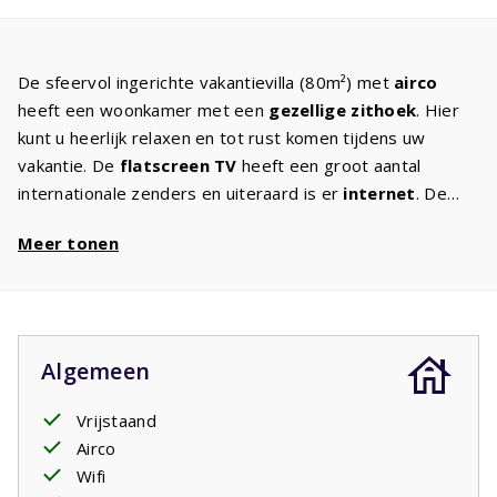
De sfeervol ingerichte vakantievilla (80m²) met
airco
heeft een woonkamer met een
gezellige zithoek
. Hier
kunt u heerlijk relaxen en tot rust komen tijdens uw
vakantie. De
flatscreen TV
heeft een groot aantal
internationale zenders en uiteraard is er
internet
. De
keuken
is volledig geëquipeerde met de apparatuur
Meer tonen
zoals u thuis ook gewend bent. In twee
slaapkamers
staan tweepersoonsbedden, in de
derde
een stapelbed.
Iedere slaapkamer heeft een
eigen badkamer
of
douchecel. Grote openslaande deuren of een schuifpui
geven toegang tot een ruim
terras
met grasveld. De
Algemeen
tuinstoelen
staan voor u klaar zodat u kunt genieten van
de mooie uitzichten om u heen. Tot 's avonds laat kunt u
Vrijstaand
met elkaar
genieten
. Een mooi boek en een lekker glas
Airco
wijn maken het compleet.
Wifi