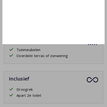
Eerste etage
Wastafel
Douchecabine
Buiten
Tuinmeubelen
Overdekt terras of zonwering
Inclusief
Droogrek
Apart 2e toilet