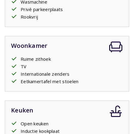
Wasmachine
favoriete plek van het huis. Op deze verdieping zijn ook
Privé parkeerplaats
een tweede badkamer en een toilet aanwezig.
Rookvrij
Via de woonkamer loopt u naar het
overdekte terras
.
Een heerlijke plek om samen te eten, een boek te lezen
of op warme dagen wat schaduw op te zoeken. Rondom
de tuin zorgen bomen en struiken voor beschutte plekjes,
Woonkamer
zodat u op elk moment van de dag kunt kiezen tussen
zon en schaduw.
Ruime zithoek
TV
Internationale zenders
Eetkamertafel met stoelen
Keuken
Open keuken
Inductie kookplaat