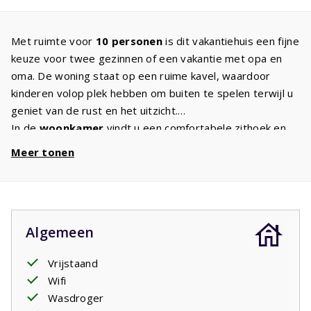
Met ruimte voor
10 personen
is dit vakantiehuis een fijne
keuze voor twee gezinnen of een vakantie met opa en
oma. De woning staat op een ruime kavel, waardoor
kinderen volop plek hebben om buiten te spelen terwijl u
geniet van de rust en het uitzicht.
In de
woonkamer
vindt u een comfortabele zithoek en
een tv met internationale zenders. De open
keuken
is
Meer tonen
compleet ingericht en voorzien van onder andere een
inductiekookplaat, vaatwasser, magnetron en oven. Hier
bereidt u met gemak een uitgebreid ontbijt of een
gezellige maaltijd voor het hele gezelschap.
Algemeen
Op de
begane grond
bevinden zich twee
slaapkamers
,
beide met een tweepersoonsbed. Daarnaast is er een
Vrijstaand
badkamer en een apart toilet. Op de
verdieping
ligt een
Wifi
ruime kinderslaapkamer met drie stapelbedden en maar
Wasdroger
liefst zes slaapplaatsen. Voor kinderen is dit vaak dé