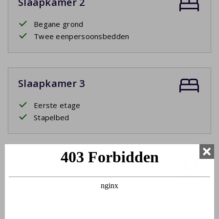
Slaapkamer 2
Begane grond
Twee eenpersoonsbedden
Slaapkamer 3
Eerste etage
Stapelbed
Badkamer 1
Begane grond
Wastafel
Inloopdouche