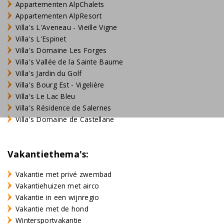
Appartementen AlpChalets
Appartementen AlpResort
Villa's L'Aveneau - Vieille Vigne
Villa's L'Espinet
Villa's Domaine Les Forges
Villa's Vallée de la Sainte Baume
Villa's Jardin du Golf
Villa's Bourg Est - Vigelière
Villa's Le Lac Bleu
Villa's Résidence de Salernes
Villa's Domaine de Castellane
Vakantiethema's:
Vakantie met privé zwembad
Vakantiehuizen met airco
Vakantie in een wijnregio
Vakantie met de hond
Wintersportvakantie