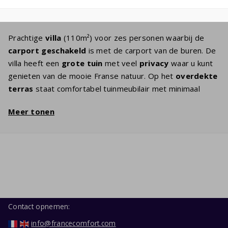
Prachtige
villa
(110m²) voor zes personen waarbij de
carport geschakeld
is met de carport van de buren. De
villa heeft een
grote tuin
met veel
privacy
waar u kunt
genieten van de mooie Franse natuur. Op het
overdekte
terras
staat comfortabel tuinmeubilair met minimaal
twee ligbedden
. Ook in de woonkamer kunt u prima
Meer tonen
ontspannen in de
gezellige zithoek
met flatscreen TV
met
internationale zenders
en Wifi. Een volledig
uitgeruste keuken met
moderne inbouwapparatuur
staat voor u klaar: kookplaat,
vaatwasser
, koelkast met
vriesvak, oven en magnetron en in de bijkeuken of garage
staat de
wasmachine
. Op de begane grond is ook de
masterbedroom
met comfortabele
boxspringbedden
en
badkamer
met bad en/of douche en wastafel. Op de
Contact opnemen:
eerste etage zijn
twee slaapkamers
met elk twee
info@francecomfort.com