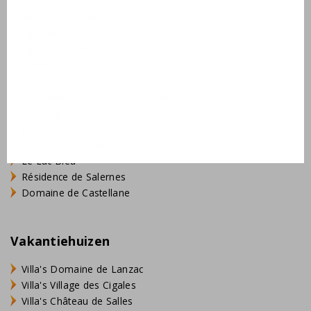
Village des Cigales
Résidence Château de Salles
AlpChalets Portes du Soleil
AlpResort Portes du Soleil
L'Aveneau - Vieille Vigne
L'Espinet
Domaine Les Forges - Bois Senis
Vallée de la Sainte Baume
Jardin du Golf
Bourg Est - Vigelière
Le Lac Bleu
Résidence de Salernes
Domaine de Castellane
Vakantiehuizen
Villa's Domaine de Lanzac
Villa's Village des Cigales
Villa's Château de Salles