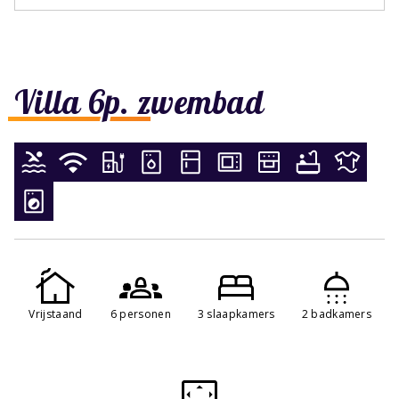
Villa 6p. zwembad
Vrijstaand
6 personen
3 slaapkamers
2 badkamers