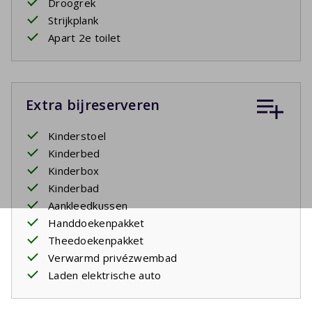
Droogrek
Strijkplank
Apart 2e toilet
Extra bijreserveren
Kinderstoel
Kinderbed
Kinderbox
Kinderbad
Aankleedkussen
Handdoekenpakket
Theedoekenpakket
Verwarmd privézwembad
Laden elektrische auto