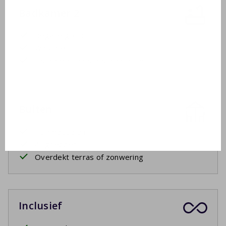
Badkamer 2
Begane grond
Wastafel
Douchecabine of douche in bad
Buiten
Tuinmeubelen
4 ligbedden
Overdekt terras of zonwering
Inclusief