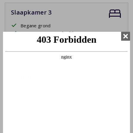
Slaapkamer 3
Begane grond
Twee eenpersoonsbedden
Boxspringbedden
Bedlinnen
Badkamer 1
Begane grond
Wastafel
Douchecabine of douche in bad
Toilet