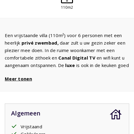
110m2
Een vrijstaande villa (110m²) voor 6 personen met een
heerlijk
privé zwembad,
daar zult u uw gezin zeker een
plezier mee doen. In de ruime woonkamer met een
comfortabele zithoek en
Canal Digital TV
en wifi kunt u
aangenaam ontspannen. De
luxe
is ook in de keuken goed
zichtbaar, deze is
zeer compleet
en van alle gemakken
Meer tonen
voorzien. De
masterbedroom
met twee comfortabele
eenpersoons
boxspringbedden
heeft en badkamer
ensuite met bad en/of douche en wastafel. De twee
andere
slaapkamers
met twee eenpersoons
boxspringbedden hebben de beschikking over de
Algemeen
tweede badkamer
heeft een bad en/of douche,
wastafel en toilet. Door de grote schuifdeuren of
Vrijstaand
openslaande deuren komt u op het ruime terras waar een