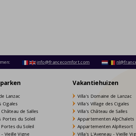
emen:
info@francecomfort.com
nl@franc
eparken
Vakantiehuizen
de Lanzac
Villa's Domaine de Lanzac
s Cigales
Villa's Village des Cigales
 Château de Salles
Villa's Château de Salles
 Portes du Soleil
Appartementen AlpChalets
 Portes du Soleil
Appartementen AlpResort
- Vieille Vigne
Villa's L'Aveneau - Vieille Vi