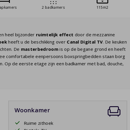
aapkamers
2 badkamers
115m2
en heel bijzonder
ruimtelijk effect
door de mezzanine
oek
heeft u de beschikking over
Canal Digital TV
. De keuken
achten. De
masterbedroom
is op de begane grond en heeft
wee comfortabele eenpersoons boxspringbedden staan borg
n. Op de eerste etage zijn een badkamer met bad, douche,
ersoonsbedden. Vanuit de woonkamer komt u door grote
lijk genieten.
Woonkamer
Ruime zithoek