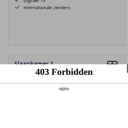
Digitale TV
Internationale zenders
Slaapkamer 1
Begane grond
Twee eenpersoonsbedden
Boxspringbedden
Badkamer ensuite
Bedlinnen
Opgemaakte bedden bij aankomst