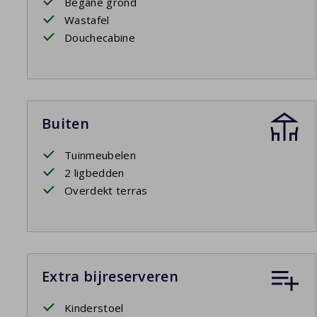
Begane grond
Wastafel
Douchecabine
Buiten
Tuinmeubelen
2 ligbedden
Overdekt terras
Extra bijreserveren
Kinderstoel