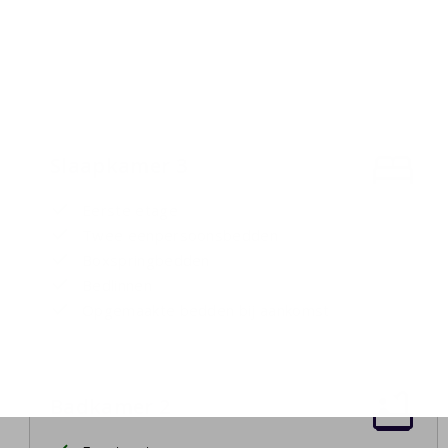
Slaapkamer 3
Eerste etage
Twee eenpersoonsbedden
Boxspringbedden
Bedlinnen
Opgemaakte bedden bij aankomst
Badkamer 2