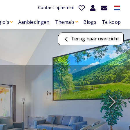
Contact opnemen
io's
Aanbiedingen
Thema's
Blogs
Te koop
Terug naar overzicht