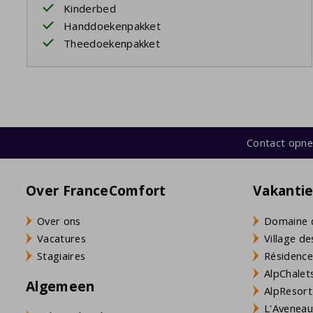
Kinderbed
Handdoekenpakket
Theedoekenpakket
Contact opn
Over FranceComfort
Vakanti
Over ons
Domaine 
Vacatures
Village de
Stagiaires
Résidence
AlpChalets
Algemeen
AlpResort
L'Aveneau 