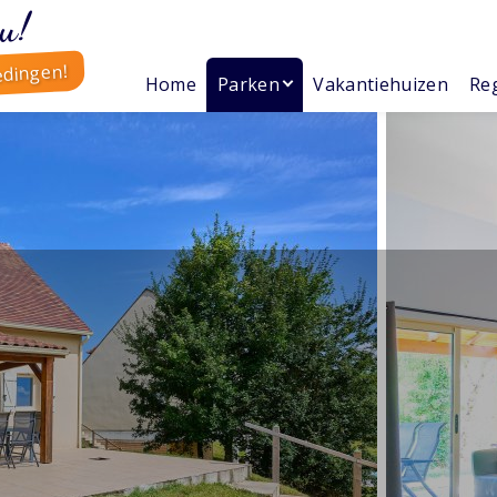
u!
edingen!
Home
Parken
Vakantiehuizen
Reg