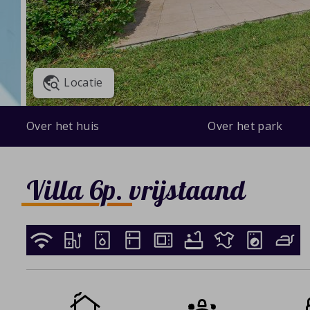
Locatie
Over het huis
Over het park
Villa 6p. vrijstaand