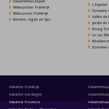
Vakantiehuis kopen
L'Espinet
Milieusticker Frankrijk
Domaine L
Milieuzones Frankrijk
Vallée de
Wetten, regels en tips
Jardin du 
Bourg Est 
Le Lac Bl
Résidence
Domaine d
Vakantie Frankrijk
Vakantiehui
Vakantie Dordogne
Vakantiehui
Vakantie Provence
Vakantiehui