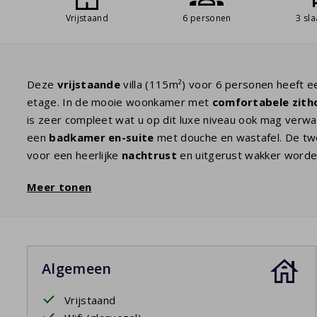
Vrijstaand
6 personen
3 sl
Deze
vrijstaande
villa (115m²) voor 6 personen heeft e
etage. In de mooie woonkamer met
comfortabele zith
is zeer compleet wat u op dit luxe niveau ook mag verw
een
badkamer en-suite
met douche en wastafel. De t
voor een heerlijke
nachtrust
en uitgerust wakker worde
wastafel en toilet en twee slaapkamers met twee eenp
Meer tonen
schuifdeuren op het
overdekte terras
. Hier kunt u heer
Uw verblijf is inclusief opgemaakte bedden.
Algemeen
Vrijstaand