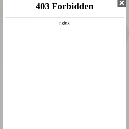
Over ons
Vacatures
Stagiaires
Algemeen
Vakantiehuis kopen
Milieusticker Frankrijk
Milieuzones Frankrijk
Wetten, regels en tips
Vakantieparken
Domaine de Lanzac
Village des Cigales
Résidence Château de Salles
AlpChalets Portes du Soleil
AlpResort Portes du Soleil
L'Aveneau - Vieille Vigne