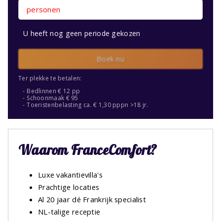
personen
U heeft nog geen periode gekozen
Boek nu
Ter plekke te betalen:
Bedlinnen € 12 pp
Schoonmaak € 95
Toeristenbelasting ca. € 1,30 pppn >18 jr.
Waarom FranceComfort?
Luxe vakantievilla's
Prachtige locaties
Al 20 jaar dé Frankrijk specialist
NL-talige receptie