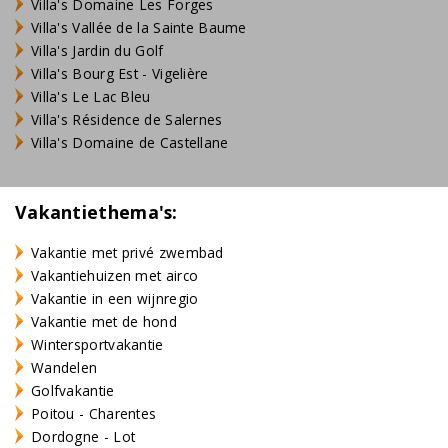
Villa's Domaine Les Forges
Villa's Vallée de la Sainte Baume
Villa's Jardin du Golf
Villa's Bourg Est - Vigelière
Villa's Le Lac Bleu
Villa's Résidence de Salernes
Villa's Domaine de Castellane
Vakantiethema's:
Vakantie met privé zwembad
Vakantiehuizen met airco
Vakantie in een wijnregio
Vakantie met de hond
Wintersportvakantie
Wandelen
Golfvakantie
Poitou - Charentes
Dordogne - Lot