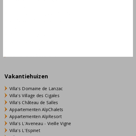
L'Espinet
Domaine Les Forges - Bois Senis
Vallée de la Sainte Baume
Jardin du Golf
Bourg Est - Vigelière
Le Lac Bleu
Résidence de Salernes
Domaine de Castellane
Vakantiehuizen
Villa's Domaine de Lanzac
Villa's Village des Cigales
Villa's Château de Salles
Appartementen AlpChalets
Appartementen AlpResort
Villa's L'Aveneau - Vieille Vigne
Villa's L'Espinet