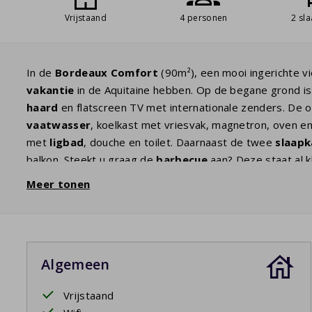
Vrijstaand
4 personen
2 sl
In de
Bordeaux Comfort
(90m²), een mooi ingerichte v
vakantie
in de Aquitaine hebben. Op de begane grond is
haard
en flatscreen TV met internationale zenders. De
vaatwasser
, koelkast met vriesvak, magnetron, oven e
met
ligbad
, douche en toilet. Daarnaast de twee
slaap
balkon. Steekt u graag de
barbecue
aan? Deze staat al 
tuinset met twee
ligstoelen
. In de
ruime tuin
kunnen de
Meer tonen
Algemeen
Vrijstaand