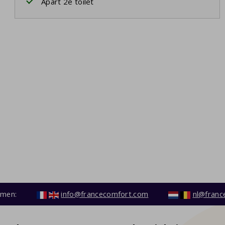
Apart 2e toilet
emen:
info@francecomfort.com
nl@franc