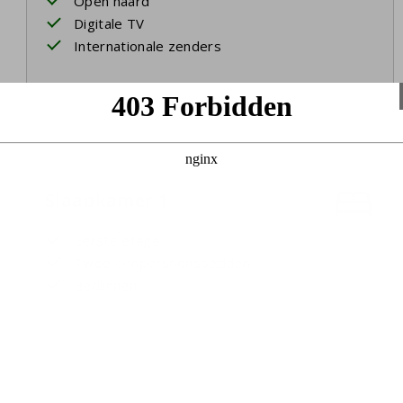
Open haard
Digitale TV
Internationale zenders
Slaapkamer 1
Eerste etage
Twee eenpersoonsbedden
Bedlinnen