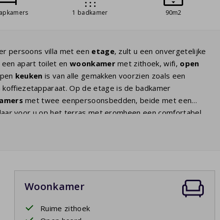
aapkamers
1 badkamer
90m2
ier persoons villa met een
etage
, zult u een onvergetelijke
 een apart toilet en
woonkamer
met zithoek, wifi,
open
 open
keuken
is van alle gemakken voorzien zoals een
n koffiezetapparaat. Op de etage is de badkamer
kamers
met twee eenpersoonsbedden, beide met een
klaar voor u op het terras met eromheen een comfortabel
 kinderen zich goed vermaken.
Woonkamer
Ruime zithoek