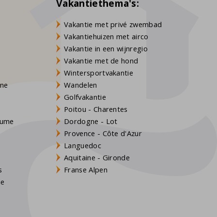
Vakantiethema's:
Vakantie met privé zwembad
Vakantiehuizen met airco
Vakantie in een wijnregio
Vakantie met de hond
Wintersportvakantie
gne
Wandelen
Golfvakantie
Poitou - Charentes
Baume
Dordogne - Lot
Provence - Côte d'Azur
Languedoc
Aquitaine - Gironde
s
Franse Alpen
ne