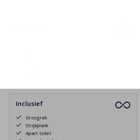
Badkamer
Eerste etage
Wastafel
Ligbad
Douchecabine
Toilet
Inclusief
Droogrek
Strijkplank
Apart toilet