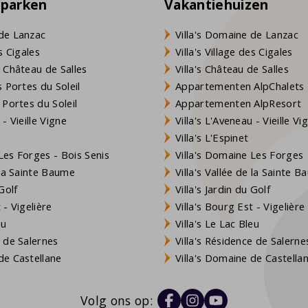
eparken
Vakantiehuizen
de Lanzac
Villa's Domaine de Lanzac
s Cigales
Villa's Village des Cigales
 Château de Salles
Villa's Château de Salles
 Portes du Soleil
Appartementen AlpChalets
 Portes du Soleil
Appartementen AlpResort
- Vieille Vigne
Villa's L'Aveneau - Vieille Vi
Villa's L'Espinet
es Forges - Bois Senis
Villa's Domaine Les Forges
 la Sainte Baume
Villa's Vallée de la Sainte 
Golf
Villa's Jardin du Golf
- Vigelière
Villa's Bourg Est - Vigelière
eu
Villa's Le Lac Bleu
 de Salernes
Villa's Résidence de Salerne
e Castellane
Villa's Domaine de Castella
Volg ons op: