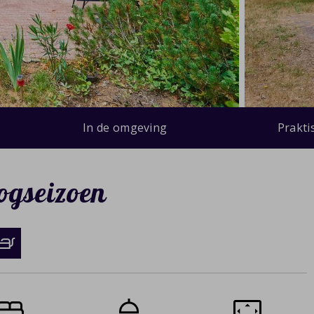
In de omgeving
Prakti
ogseizoen