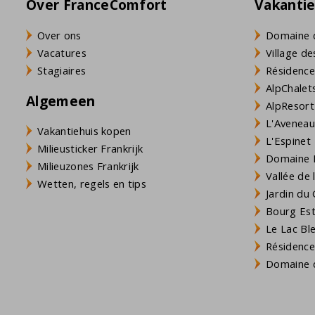
Over FranceComfort
Vakanti
Over ons
Domaine 
Vacatures
Village de
Stagiaires
Résidence
AlpChalets
Algemeen
AlpResort
L'Aveneau 
Vakantiehuis kopen
L'Espinet
Milieusticker Frankrijk
Domaine L
Milieuzones Frankrijk
Vallée de
Wetten, regels en tips
Jardin du 
Bourg Est 
Le Lac Bl
Résidence
Domaine d