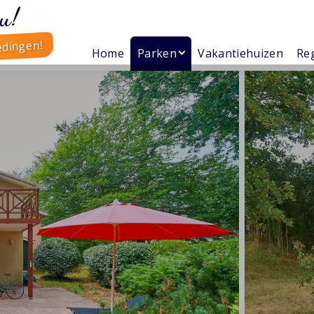
u!
edingen!
Home
Parken
Vakantiehuizen
Reg