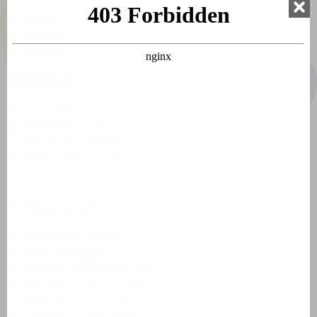
Over ons
Vacatures
Stagiaires
Algemeen
Vakantiehuis kopen
Milieusticker Frankrijk
Milieuzones Frankrijk
Wetten, regels en tips
Vakantieparken
Domaine de Lanzac
Village des Cigales
Résidence Château de Salles
AlpChalets Portes du Soleil
AlpResort Portes du Soleil
L'Aveneau - Vieille Vigne