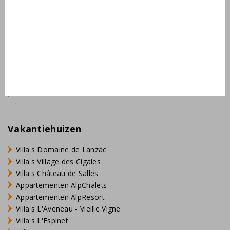
L'Espinet
Domaine Les Forges - Bois Senis
Vallée de la Sainte Baume
Jardin du Golf
Bourg Est - Vigelière
Le Lac Bleu
Résidence de Salernes
Domaine de Castellane
Vakantiehuizen
Villa's Domaine de Lanzac
Villa's Village des Cigales
Villa's Château de Salles
Appartementen AlpChalets
Appartementen AlpResort
Villa's L'Aveneau - Vieille Vigne
Villa's L'Espinet