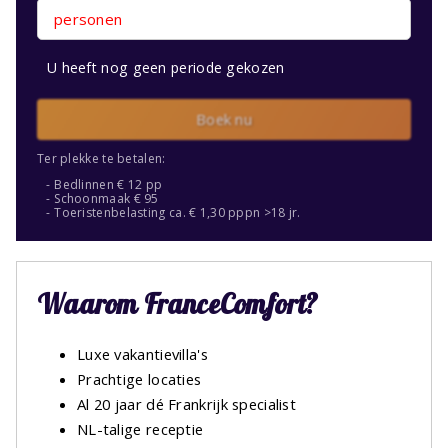
personen
U heeft nog geen periode gekozen
Boek nu
Ter plekke te betalen:
Bedlinnen € 12 pp
Schoonmaak € 95
Toeristenbelasting ca. € 1,30 pppn >18 jr.
Waarom FranceComfort?
Luxe vakantievilla's
Prachtige locaties
Al 20 jaar dé Frankrijk specialist
NL-talige receptie