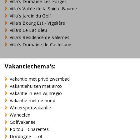
Villa's Domaine Les Forges
Villa's Vallée de la Sainte Baume
Villa's Jardin du Golf
Villa's Bourg Est - Vigelière
Villa's Le Lac Bleu
Villa's Résidence de Salernes
Villa's Domaine de Castellane
Vakantiethema's:
Vakantie met privé zwembad
Vakantiehuizen met airco
Vakantie in een wijnregio
Vakantie met de hond
Wintersportvakantie
Wandelen
Golfvakantie
Poitou - Charentes
Dordogne - Lot