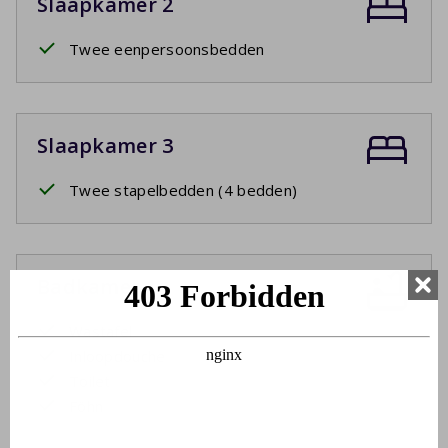
Slaapkamer 2
Twee eenpersoonsbedden
Slaapkamer 3
Twee stapelbedden (4 bedden)
Badkamer 1
Wastafel
Inloopdouche
Toilet
Föhn