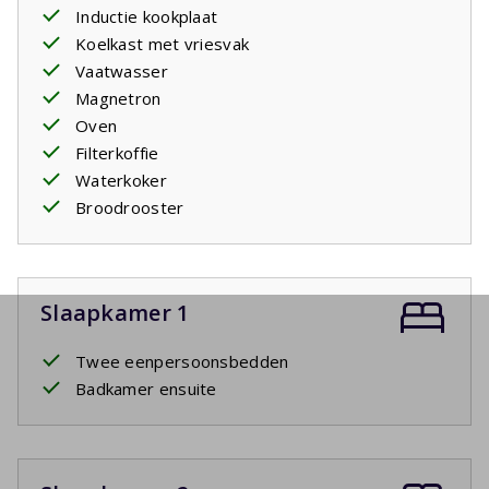
Inductie kookplaat
Koelkast met vriesvak
Vaatwasser
Magnetron
Oven
Filterkoffie
Waterkoker
Broodrooster
Slaapkamer 1
Twee eenpersoonsbedden
Badkamer ensuite