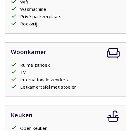
Wifi
voldoende kastruimte. Eén slaapkamer heeft twee
Wasmachine
stapelbedden voor 4 personen, de tweede slaapkamer
Privé parkeerplaats
biedt plaats aan 2 personen en de
masterbedroom
Rookvrij
beschikt over een eigen badkamer ensuite. Daarnaast zijn
er een tweede badkamer en een apart toilet aanwezig. In
de badkamer is een wastafel, toilet en inloopdouche.
De combinatie van ruimte, comfort, een jacuzzi en de
Woonkamer
ligging vlak bij het water maakt deze villa een fijne plek
voor een vakantie met familie of vrienden.
Ruime zithoek
TV
Internationale zenders
Eetkamertafel met stoelen
Keuken
Open keuken