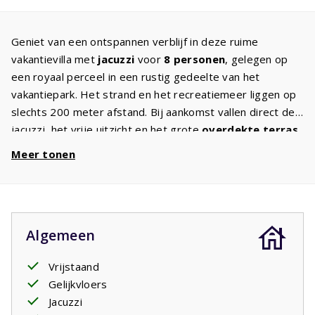
Geniet van een ontspannen verblijf in deze ruime
vakantievilla met
jacuzzi
voor
8 personen
, gelegen op
een royaal perceel in een rustig gedeelte van het
vakantiepark. Het strand en het recreatiemeer liggen op
slechts 200 meter afstand. Bij aankomst vallen direct de
jacuzzi, het vrije uitzicht en het grote
overdekte terras
met tuinmeubelen en ligbedden op.
Meer tonen
Via het terras komt u in de sfeervolle
woonkeuken
met
een grote eettafel voor 8 personen. De keuken is
compleet uitgerust met een koelkast, vriezer,
vaatwasser, inductiekookplaat en oven. Aangrenzend
Algemeen
bevindt zich een bijkeuken met onder andere een
wasmachine
.
Vrijstaand
De
woonkamer
beschikt over comfortabele zitplaatsen,
Gelijkvloers
een tv met
internationale zenders
en een aparte
Jacuzzi
werkplek. De villa heeft drie ruime
slaapkamers
met