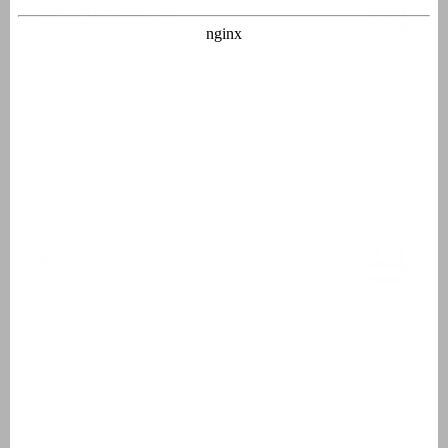
Slaapkamer 3
Begane grond
Twee eenpersoonsbedden
Boxspringbedden
Bedlinnen
Opgemaakte bedden bij aankomst
Badkamer
Begane grond
Wastafel
Ligbad
Douchecabine