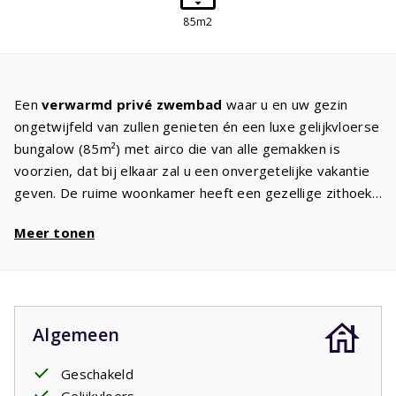
85m2
Een
verwarmd
privé zwembad
waar u en uw gezin
ongetwijfeld van zullen genieten én een luxe gelijkvloerse
bungalow (85m²) met airco die van alle gemakken is
voorzien, dat bij elkaar zal u een onvergetelijke vakantie
geven. De ruime woonkamer heeft een gezellige zithoek
met digitale TV met internationale
Canal Digital
zenders.
Meer tonen
De keuken is voorzien van
apparatuur
zoals een
vaatwasser, magnetron/oven, inductie kookplaat,
koelkast met vriezer en koffiezetapparaat. Om de luxe
compleet te maken, is er een
wasmachine/droger
. U
hoeft dus niet zoveel kleding mee te nemen. Er zijn drie
Algemeen
slaapkamers met comfortabele
boxspringbedden
. In de
ruime badkamer is een
ligbad
en douche. Vanaf het
Geschakeld
terras heeft u zicht op het
privé zwembad
.