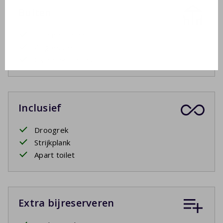
Buiten
Tuinmeubelen
4 ligbedden
Overdekt terras
Inclusief
Droogrek
Strijkplank
Apart toilet
Extra bijreserveren