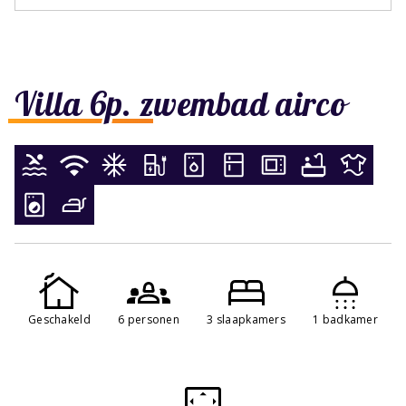
Villa 6p. zwembad airco
Geschakeld
6 personen
3 slaapkamers
1 badkamer