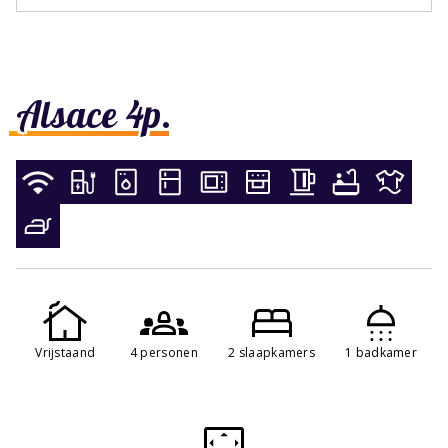
Alsace 4p.
Vrijstaand
4 personen
2 slaapkamers
1 badkamer