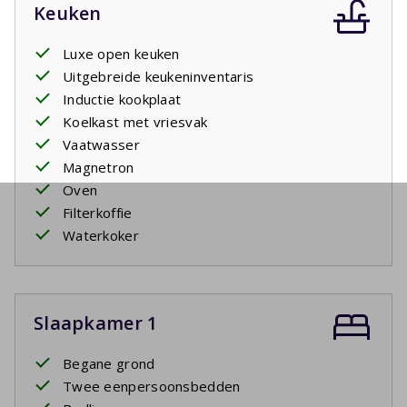
Keuken
Luxe open keuken
Uitgebreide keukeninventaris
Inductie kookplaat
Koelkast met vriesvak
Vaatwasser
Magnetron
Oven
Filterkoffie
Waterkoker
Slaapkamer 1
Begane grond
Twee eenpersoonsbedden