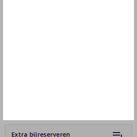
Buiten
Tuinmeubelen
2 ligbedden
Overdekt terras of zonwering
Vaste BBQ
Inclusief
Droogrek
Strijkplank
Extra bijreserveren