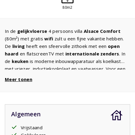
80m2
In de
gelijkvloerse
4 persoons villa
Alsace Comfort
(80m²) met gratis
wifi
zult u een fijne vakantie hebben.
De
living
heeft een sfeervolle zithoek met een
open
haard
en flatscreenTV met
internationale zenders
. In
de
keuken
is moderne inbouwapparatuur als koelkast
met vriezer, inductiekookplaat en vaatwasser. Voor een
goede nachtrust staan in beide
slaapkamers
twee
Meer tonen
eenpersoonsbedden met kwaliteitsmatrassen. De
badkamer heeft een
ligbad
, aparte douchecabine en
wastafel. Er is een apart toilet. In de
ruime tuin
met
comfortabel tuinmeubilair en
twee
ligbedden
kunt u tot
Algemeen
laat in de avond genieten van de Franse sterrenhemel. U
heeft volop
privacy
door mooie struiken, bomen en
Vrijstaand
heesters.