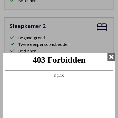
Bedlinnen
Slaapkamer 2
Begane grond
Twee eenpersoonsbedden
Bedlinnen
Badkamer
Begane grond
Wastafel
Ligbad
Douchecabine