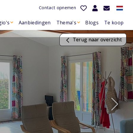
Contact opnemen
io's
Aanbiedingen
Thema's
Blogs
Te koop
Terug naar overzicht