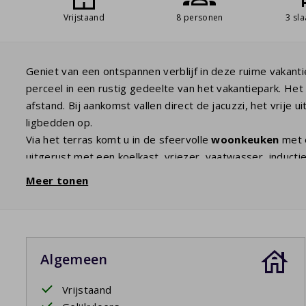
Vrijstaand
8 personen
3 sl
Geniet van een ontspannen verblijf in deze ruime vakanti
perceel in een rustig gedeelte van het vakantiepark. He
afstand. Bij aankomst vallen direct de jacuzzi, het vrije u
ligbedden op.
Via het terras komt u in de sfeervolle
woonkeuken
met e
uitgerust met een koelkast, vriezer, vaatwasser, induct
met onder andere een
wasmachine
.
Meer tonen
De
woonkamer
beschikt over comfortabele zitplaatsen
werkplek. De villa heeft drie ruime
slaapkamers
met vol
stapelbedden voor 4 personen, de tweede slaapkamer b
over een eigen badkamer ensuite. Daarnaast zijn er een
Algemeen
badkamer is een wastafel, toilet en inloopdouche.
De combinatie van ruimte, comfort, een jacuzzi en de liggi
Vrijstaand
een vakantie met familie of vrienden.