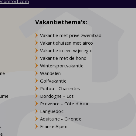
ecomfort.com
Vakantiethema's:
Vakantie met privé zwembad
Vakantiehuizen met airco
Vakantie in een wijnregio
Vakantie met de hond
Wintersportvakantie
gne
Wandelen
Golfvakantie
Poitou - Charentes
Baume
Dordogne - Lot
Provence - Côte d'Azur
Languedoc
Aquitaine - Gironde
s
Franse Alpen
ne