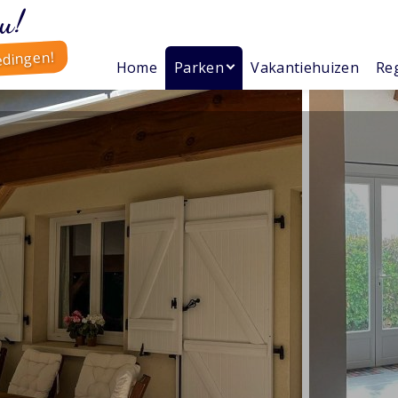
u!
edingen!
Home
Parken
Vakantiehuizen
Reg