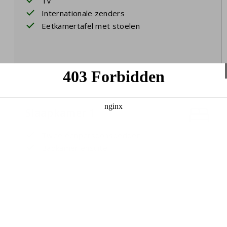
TV
Internationale zenders
Eetkamertafel met stoelen
Slaapkamer 1
Twee eenpersoonsbedden
Badkamer ensuite