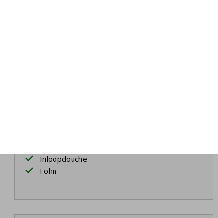
Slaapkamer 3
Twee stapelbedden (4 bedden)
Badkamer 2
Wastafel
Inloopdouche
Föhn