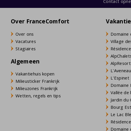
Contact opn
Over FranceComfort
Vakanti
Over ons
Domaine 
Vacatures
Village de
Stagiaires
Résidence
AlpChalets
Algemeen
AlpResort
L'Aveneau 
Vakantiehuis kopen
L'Espinet
Milieusticker Frankrijk
Domaine L
Milieuzones Frankrijk
Vallée de
Wetten, regels en tips
Jardin du 
Bourg Est 
Le Lac Bl
Résidence
Domaine d