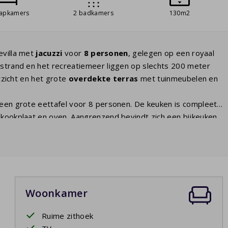
aapkamers
2 badkamers
130m2
evilla met
jacuzzi
voor
8 personen
, gelegen op een royaal
t strand en het recreatiemeer liggen op slechts 200 meter
itzicht en het grote
overdekte terras
met tuinmeubelen en
en grote eettafel voor 8 personen. De keuken is compleet
iekookplaat en oven. Aangrenzend bevindt zich een bijkeuken
, een tv met
internationale zenders
en een aparte
doende kastruimte. Eén slaapkamer heeft twee
iedt plaats aan 2 personen en de
masterbedroom
beschikt
 tweede badkamer en een apart toilet aanwezig. In de
Woonkamer
ng vlak bij het water maakt deze villa een fijne plek voor
Ruime zithoek