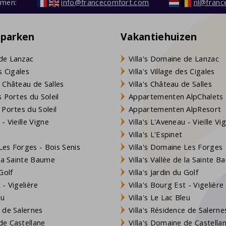
emen:
info@francecomfort.com
nl@franc
eparken
Vakantiehuizen
de Lanzac
Villa's Domaine de Lanzac
s Cigales
Villa's Village des Cigales
 Château de Salles
Villa's Château de Salles
 Portes du Soleil
Appartementen AlpChalets
 Portes du Soleil
Appartementen AlpResort
- Vieille Vigne
Villa's L'Aveneau - Vieille Vi
Villa's L'Espinet
es Forges - Bois Senis
Villa's Domaine Les Forges
 la Sainte Baume
Villa's Vallée de la Sainte 
Golf
Villa's Jardin du Golf
- Vigelière
Villa's Bourg Est - Vigelière
eu
Villa's Le Lac Bleu
 de Salernes
Villa's Résidence de Salerne
e Castellane
Villa's Domaine de Castella