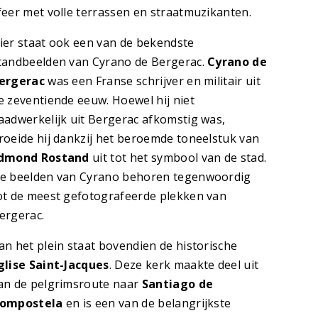
feer met volle terrassen en straatmuzikanten.
ier staat ook een van de bekendste
tandbeelden van Cyrano de Bergerac.
Cyrano de
ergerac
was een Franse schrijver en militair uit
e zeventiende eeuw. Hoewel hij niet
aadwerkelijk uit Bergerac afkomstig was,
roeide hij dankzij het beroemde toneelstuk van
dmond Rostand
uit tot het symbool van de stad.
e beelden van Cyrano behoren tegenwoordig
ot de meest gefotografeerde plekken van
ergerac.
an het plein staat bovendien de historische
glise Saint-Jacques
. Deze kerk maakte deel uit
an de pelgrimsroute naar
Santiago de
ompostela
en is een van de belangrijkste