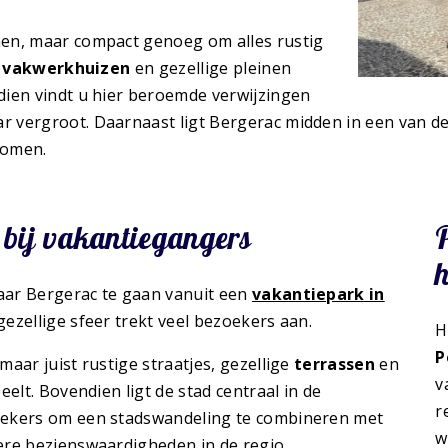
nen, maar compact genoeg om alles rustig
e
vakwerkhuizen
en gezellige pleinen
dien vindt u hier beroemde verwijzingen
ar vergroot. Daarnaast ligt Bergerac midden in een van 
komen.
bij vakantiegangers
P
aar Bergerac te gaan vanuit een
vakantiepark in
gezellige sfeer trekt veel bezoekers aan.
H
P
aar juist rustige straatjes, gezellige
terrassen
en
v
elt. Bovendien ligt de stad centraal in de
r
oekers om een stadswandeling te combineren met
w
ere bezienswaardigheden in de regio.