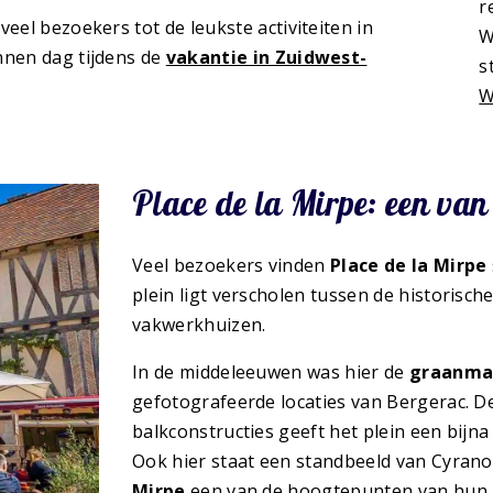
r
eel bezoekers tot de leukste activiteiten in
W
nnen dag tijdens de
vakantie in Zuidwest-
s
W
Place de la Mirpe: een va
Veel bezoekers vinden
Place de la Mirpe
plein ligt verscholen tussen de historisc
vakwerkhuizen.
In de middeleeuwen was hier de
graanma
gefotografeerde locaties van Bergerac. 
balkconstructies geeft het plein een bijna
Ook hier staat een standbeeld van Cyran
Mirpe
een van de hoogtepunten van hun 