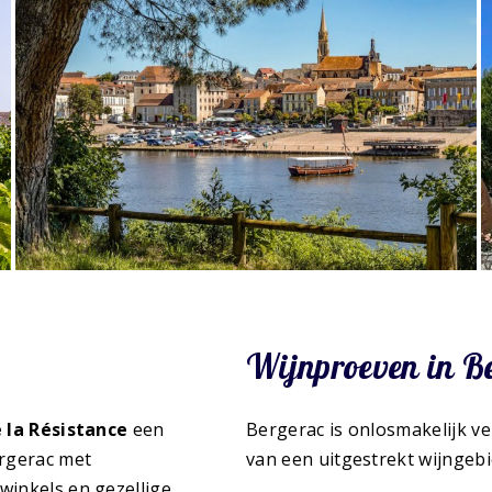
Wijnproeven in B
 la Résistance
een
Bergerac is onlosmakelijk 
ergerac met
van een uitgestrekt wijngebie
winkels en gezellige