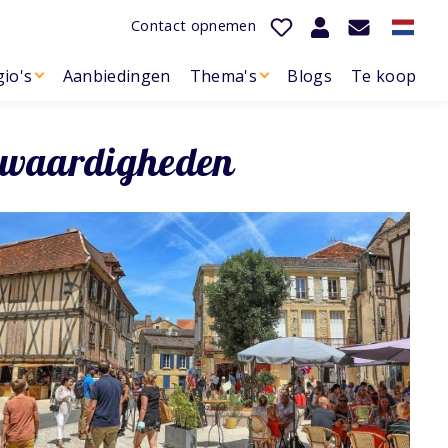
Contact opnemen
io's
Aanbiedingen
Thema's
Blogs
Te koop
nswaardigheden