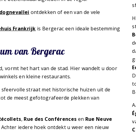
s
dognevallei
ontdekken of een van de vele
H
s
huis Frankrijk
is Bergerac een ideale bestemming
B
d
trum van Bergerac
d
g
E
 vormt het hart van de stad. Hier wandelt u door
D
winkels en kleine restaurants.
t
n sfeervolle straat met historische huizen uit de
B
 tot de meest gefotografeerde plekken van
A
É
Récollets
,
Rue des Conférences
en
Rue Neuve
v
 Achter iedere hoek ontdekt u weer een nieuw
C