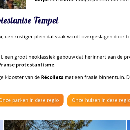
testantse Tempel
a
, een rustiger plein dat vaak wordt overgeslagen door to
l
, een groot neoklassiek gebouw dat herinnert aan de pr
Franse protestantisme
.
ge klooster van de
Récollets
met een fraaie binnentuin. D
Onze parken in deze regio
Onze huizen in deze regi