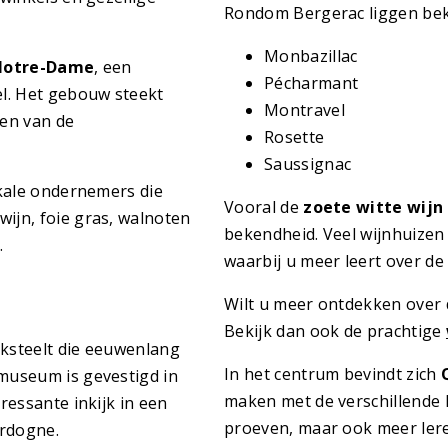
Rondom Bergerac liggen bek
Monbazillac
 Notre-Dame
, een
Pécharmant
l. Het gebouw steekt
Montravel
een van de
Rosette
Saussignac
okale ondernemers die
Vooral de
zoete witte wijn
wijn, foie gras, walnoten
bekendheid. Veel wijnhuizen
.
waarbij u meer leert over de
Wilt u meer ontdekken over
Bekijk dan ook de prachtige
aksteelt die eeuwenlang
In het centrum bevindt zich
museum is gevestigd in
maken met de verschillende B
ressante inkijk in een
proeven, maar ook meer lere
ordogne.