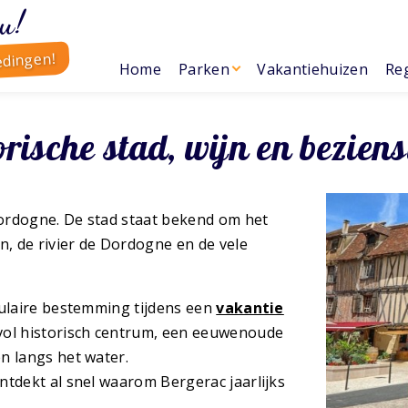
u!
edingen!
Home
Parken
Vakantiehuizen
Reg
rische stad, wijn en bezie
Dordogne. De stad staat bekend om het
n, de rivier de Dordogne en de vele
pulaire bestemming tijdens een
vakantie
rvol historisch centrum, een eeuwenoude
n langs het water.
ontdekt al snel waarom Bergerac jaarlijks