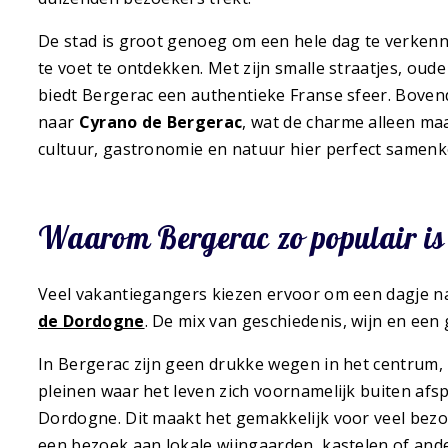
De stad is groot genoeg om een hele dag te verken
te voet te ontdekken. Met zijn smalle straatjes, oud
biedt Bergerac een authentieke Franse sfeer. Boven
naar
Cyrano de Bergerac
, wat de charme alleen ma
cultuur, gastronomie en natuur hier perfect samen
Waarom Bergerac zo populair is 
Veel vakantiegangers kiezen ervoor om een dagje n
de Dordogne
. De mix van geschiedenis, wijn en een 
In Bergerac zijn geen drukke wegen in het centrum, m
pleinen waar het leven zich voornamelijk buiten afspe
Dordogne. Dit maakt het gemakkelijk voor veel bez
een bezoek aan lokale wijngaarden, kastelen of and