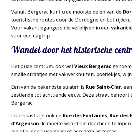
Vanuit Bergerac kunt u de mooiste delen van de
Dor
toeristische routes door de Dordogne en Lot
rijden.
Voor vakantiegangers die verblijven in een
vakantie
voor een dagtrip.
Wandel door het historische cen
Het oude centrum, ook wel
Vieux Bergerac
genoemd,
smalle straatjes met vakwerkhuizen, boetiekjes, wijn
Een van de bekendste straten is
Rue Saint-Clar
, ee
zestiende tot achttiende eeuw. Deze straat behoort
Bergerac.
Daarnaast zijn ook de
Rue des Fontaines
,
Rue des 
d'Argenson
de moeite waard om doorheen te lopen.
pleintje, een oude gevel of een gezellig terras.