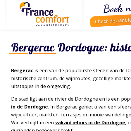
Boek n
Check de aanbi
Bergerac Dordogne: histo
Bergerac
is een van de populairste steden van de 
historische centrum, de wijnroutes, gezellige markte
uitstapjes in de omgeving.
De stad ligt aan de rivier de Dordogne en is een po
in de Dordogne
. In Bergerac geniet u van een sfee
wijncultuur, markten, terrasjes en mooie wandelinge
Wie verblijft in een
vakantiehuis in de Dordogne
, 
duizenden bezoekers trekt.