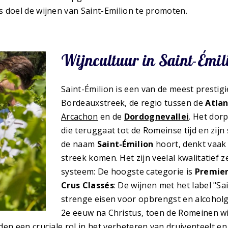
s doel de wijnen van Saint-Emilion te promoten.
Wijncultuur in Saint-Émil
Saint-Émilion is een van de meest prestig
Bordeauxstreek, de regio tussen de
Atlan
Arcachon
en de
Dordognevallei
. Het dor
die teruggaat tot de Romeinse tijd en zi
de naam
Saint-Émilion
hoort, denkt vaak 
streek komen. Het zijn veelal kwalitatief z
systeem: De hoogste categorie is
Premier
Crus Classés
: De wijnen met het label "
strenge eisen voor opbrengst en alcoholg
2e eeuw na Christus, toen de Romeinen w
en een cruciale rol in het verbeteren van druiventeelt en