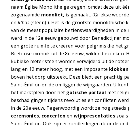
naam Église Monolithe gekregen, omdat deze uit één
zogenaamde
monoliet
, is gemaakt. (Griekse woord
en
lithos
(steen) ). Het is de grootste monolithische
van de meest populaire bezienswaardigheden in de 
werd in de 12e eeuw gebouwd door Benedictijner m
een grote ruimte te creëren voor pelgrims die het gr
Bretonse monnik uit de 8e eeuw, wilden bezoeken. 
kubieke meter steen worden verwijderd uit de rotsen
lang en 12 meter hoog, met een imposante
klokken
boven het dorp uitsteekt. Deze biedt een prachtig p
Saint-Émilion en de omliggende wijngaarden. U kunt
het marktplein door het
gotische portaal
met relig
beschadigingen tijdens revoluties en conflicten wer
in de 20e eeuw. Tegenwoordig wordt ze nog steeds 
ceremonies
,
concerten
en
wijnpresentaties
zoals 
Saint-Émilion. Ook zijn er rondleidingen door de on