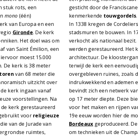
 stuk rots, een
gesticht door de Franciscane
en
mono
(één)
kenmerkende
touwgordels
 kerk van Europa en een
In 1338 kregen de Cordelie
regio
Gironde
. De kerk
stadsmuren te bouwen. In 178
onniken. Het doel was om
verkocht als nationaal bezit
af van Saint Émilion, een
werden gerestaureerd. Het k
Hiervoor moest 15.000
architectuur. De kloosterga
. De kerk is 38 meter
terwijl de kerk een eenvoud
toren
van 68 meter die
overgebleven ruïnes, zoals 
anoramisch uitzicht over
indrukwekkend en ademen ee
 de kerk ingaan vanaf
bevindt zich een netwerk va
ieuze voorstellingen. Na
op 17 meter diepte. Deze bi
d de kerk gerestaureerd
voor het maken en rijpen v
gebruikt voor
religieuze
19e eeuw worden hier de m
die van de Jurade van
Bordeaux
geproduceerd. De 
dergrondse ruimtes,
om technieken uit de Champa