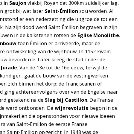
p in
Saujon
vlakbij Royan dat 300km zuidelijker lag.
n grot bij wat later
Saint-Émilion
zou worden. Al
ontstond er een nederzetting die uitgroeide tot een
k. Na zijn dood werd Saint Émilion begraven in zijn
uwen in de kalkstenen rotsen de
Église Monolithe
.
jnbouw
toen Émilion er arriveerde, maar de
ere ontwikkeling van de wijnbouw. In 1152 kwam
ouw bevorderde. Later kreeg de stad onder de
e
Jurade
. Van de 13e tot de 16e eeuw, terwijl de
nkondigen, gaat de bouw van de vestingwerken
en zich binnen het dorp: de Franciscanen of
ad ging achtereenvolgens over van de Engelse naar
werd getekend na de
Slag bij Castillon
. De
Franse
rade werd ontbonden. De
wijnrevolutie
begon in de
ijnmakerijen die openstonden voor nieuwe ideeën
rs van Saint-Emilion de eerste Franse
an Saint-Emilion opgericht. In 1948 was de