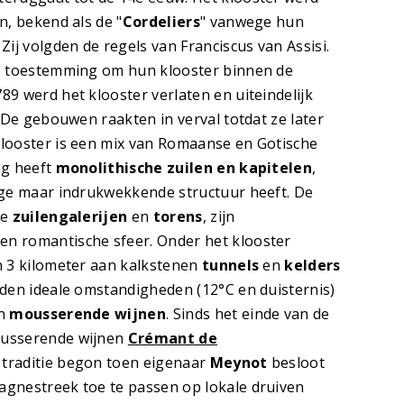
n, bekend als de "
Cordeliers
" vanwege hun
. Zij volgden de regels van Franciscus van Assisi.
rs toestemming om hun klooster binnen de
9 werd het klooster verlaten en uiteindelijk
. De gebouwen raakten in verval totdat ze later
looster is een mix van Romaanse en Gotische
ng heeft
monolithische zuilen en kapitelen
,
ige maar indrukwekkende structuur heeft. De
de
zuilengalerijen
en
torens
, zijn
n romantische sfeer. Onder het klooster
n 3 kilometer aan kalkstenen
tunnels
en
kelders
eden ideale omstandigheden (12°C en duisternis)
an
mousserende wijnen
. Sinds het einde van de
ousserende wijnen
Crémant de
traditie begon toen eigenaar
Meynot
besloot
gnestreek toe te passen op lokale druiven