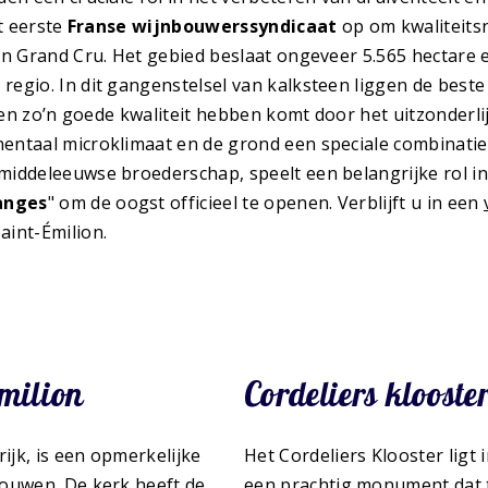
t eerste
Franse wijnbouwerssyndicaat
op om kwaliteitsn
on Grand Cru. Het gebied beslaat ongeveer 5.565 hectare
gio. In dit gangenstelsel van kalksteen liggen de beste C
jnen zo’n goede kwaliteit hebben komt door het uitzonderl
nentaal microklimaat en de grond een speciale combinatie e
middeleeuwse broederschap, speelt een belangrijke rol i
anges
" om de oogst officieel te openen. Verblijft u in een
aint-Émilion.
Émilion
Cordeliers klooste
ijk, is een opmerkelijke
Het Cordeliers Klooster ligt 
ehouwen. De kerk heeft de
een prachtig monument dat t