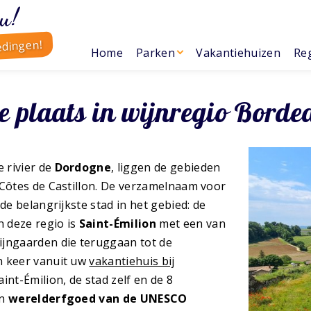
u!
edingen!
Home
Parken
Vakantiehuizen
Reg
he plaats in wijnregio Bord
 rivier de
Dordogne
, liggen de gebieden
 Côtes de Castillon. De verzamelnaam voor
de belangrijkste stad in het gebied: de
n deze regio is
Saint-Émilion
met een van
jngaarden die teruggaan tot de
n keer vanuit uw
vakantiehuis bij
int-Émilion, de stad zelf en de 8
an
werelderfgoed van de UNESCO