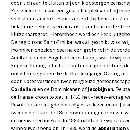
door zich aan te sluiten bij een kloostergemeenscha
Zijn zoektocht naar een geschikte plek vond hij in ee
snel sloten andere religieuzen zich bij hem aan. Zo 
belangrijk religieus en agrarisch centrum in de stree
kluizenaarsgrot. Hieromheen werd een kerk uitgeho
De regio rond Saint-Émilion was al geschikt voor
wi
monniken speelden daarna een grote rol in de verd
Aquitanië onder Engelse heerschappij, wat de wijnb
Engelse koning John Lackland een eigen bestuur, d
onlusten beginnen die de Honderdjarige Oorlog aa
door. Later vestigden twee religieuze gemeenschapp
Cordeliers
en de Dominicanen of
Jacobijnen
. De st
de Franse kroon totdat in 1453 het vredesverdrag 
Revolutie
vernietigde het religieuze leven en de Ju
tweede helft van de 18e eeuw door eigenaren van w
en nieuwe technieken. In 1884 richtten de wijnbouwe
wijnbouwersbond op. In 1936 werd de
appellation
v