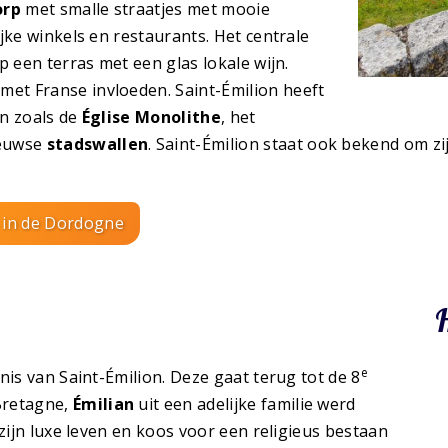
orp
met smalle straatjes met mooie
jke winkels en restaurants. Het centrale
p een terras met een glas lokale wijn.
et Franse invloeden. Saint-Émilion heeft
en zoals de
Église Monolithe
, het
eeuwse
stadswallen
. Saint-Émilion staat ook bekend om z
 in de Dordogne
e
nis van Saint-Émilion. Deze gaat terug tot de 8
 Bretagne,
Émilian
uit een adelijke familie werd
 zijn luxe leven en koos voor een religieus bestaan