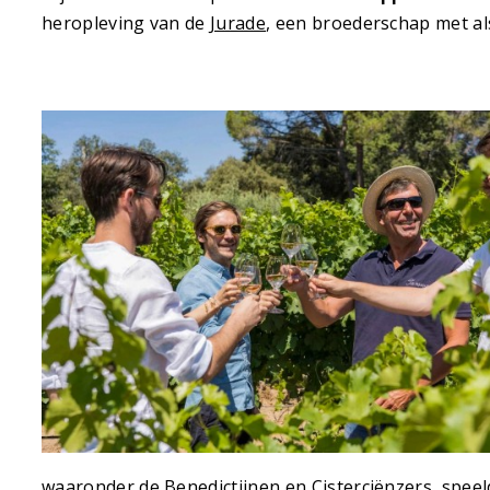
heropleving van de
Jurade
, een broederschap met al
waaronder de Benedictijnen en Cisterciënzers, speeld