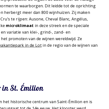
ormen te waarborgen. Dit leidde tot de oprichting
 en herbergt meer dan 800 wijnhuizen. Zij maken
ru’s te rijpen: Ausone, Cheval Blanc, Angélus,
ijke
microklimaat
in deze streek en de speciale
n variatie van klei-, grind-, zand- en
n het promoten van de wijnen wereldwijd. Ze
vakantiepark in de Lot
in de regio van de wijnen van
r in St. Émilion
in het historische centrum van Saint-Émilion en is
eruggaat tot de 14e eeuw. Het klooster werd