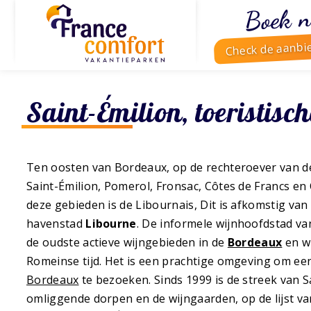
Boek n
Check de aanbi
Saint-Émilion, toeristisc
Ten oosten van Bordeaux, op de rechteroever van de
Saint-Émilion, Pomerol, Fronsac, Côtes de Francs en
deze gebieden is de Libournais, Dit is afkomstig van 
havenstad
Libourne
. De informele wijnhoofdstad va
de oudste actieve wijngebieden in de
Bordeaux
en wi
Romeinse tijd. Het is een prachtige omgeving om ee
Bordeaux
te bezoeken. Sinds 1999 is de streek van Sa
omliggende dorpen en de wijngaarden, op de lijst v