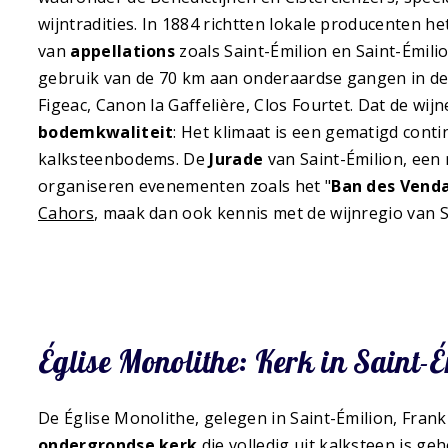
wijntradities. In 1884 richtten lokale producenten he
van
appellations
zoals Saint-Émilion en Saint-Émili
gebruik van de 70 km aan onderaardse gangen in de re
Figeac, Canon la Gaffelière, Clos Fourtet. Dat de wi
bodemkwaliteit
: Het klimaat is een gematigd conti
kalksteenbodems. De
Jurade
van Saint-Émilion, een 
organiseren evenementen zoals het "
Ban des Vend
Cahors
, maak dan ook kennis met de wijnregio van S
Église Monolithe: Kerk in Saint-
De Église Monolithe, gelegen in Saint-Émilion, Frankr
ondergrondse kerk
die volledig uit kalksteen is g