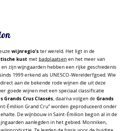
ion
ieuze
wijnregio's
ter wereld. Het ligt in de
tische kust
met
badplaatsen
en het meer van
p en zijn wijngaarden hebben een rijke geschiedenis
jn sinds 1999 erkend als UNESCO-Werelderfgoed. Wie
direct aan de bekende rode wijnen die uit deze
eer goede wijnen met een speciaal classificatie
s Grands Crus Classés
, daarna volgen de
Grands
Saint-Émilion Grand Cru" worden geproduceerd onder
ehalte. De wijnbouw in Saint-Émilion begon al in de
ijngaarden aanlegden in het gebied. Monniken,
 wijnproductie. Ze legden de basis voor de huidige