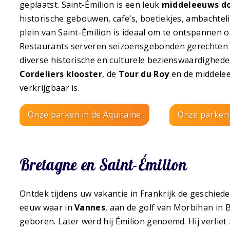
geplaatst. Saint-Émilion is een leuk
middeleeuws d
historische gebouwen, cafe’s, boetiekjes, ambachteli
plein van Saint-Émilion is ideaal om te ontspannen o
Restaurants serveren seizoensgebonden gerechten m
diverse historische en culturele bezienswaardighed
Cordeliers klooster
, de
Tour du Roy
en de middel
verkrijgbaar is.
Onze parken in de Aquitaine
Onze parken
Bretagne en Saint-Émilion
Ontdek tijdens uw vakantie in Frankrijk de geschiede
eeuw waar in
Vannes
, aan de golf van Morbihan in
geboren. Later werd hij Émilion genoemd. Hij verliet