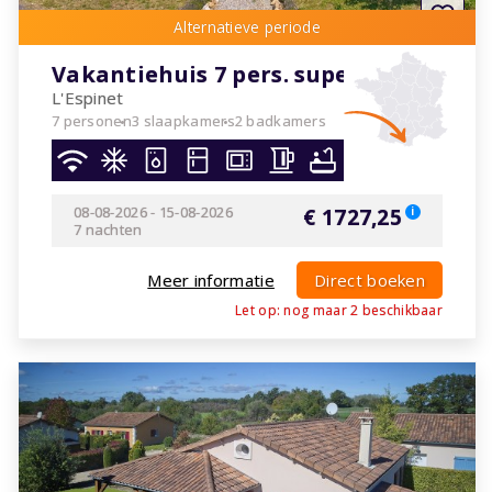
Vakantiehuis 7 pers. superieur
L'Espinet
7 personen
3 slaapkamers
2 badkamers
08-08-2026
-
15-08-2026
€ 1727,25
i
7 nachten
Meer informatie
Direct boeken
Let op: nog maar
2
beschikbaar