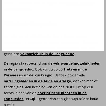
winter, controleer dan de regels rond
winterbanden en
sneeuwkettingen
.
Villa in de Languedoc
Een villa aan de Middellandse Zee in Zuid-Frankrijk
combineert strand met bergen en wijngaarden. Bekijk een
vakantie in de Languedoc
en selecteer voor u en uw
gezin een
vakantiehuis in de Languedoc
.
De regio staat bekend om de vele
wandelmogelijkheden
in de Languedoc
. Ook kunt u volop
fietsen in de
Pyreneeën of de kustregio
. Bezoek ook enkele
natuurgebieden in de Aude en Ariège
, dat kan met of
zonder gids. Aan het eind van de dag rust u uit op een
terras in een van de
toeristische plaatsen in de
Languedoc
terwijl u geniet van een glas wijn of een koud
biertje.