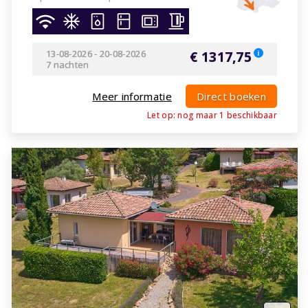
13-08-2026
-
20-08-2026
€ 1317,75
i
7 nachten
Meer informatie
Direct boeken
Let op: nog maar
1
beschikbaar