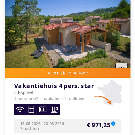
Vakantiehuis 4 pers. standaard
L'Espinet
4 personen
2 slaapkamers
1 badkamer
13-08-2026
-
20-08-2026
€ 971,25
i
7 nachten