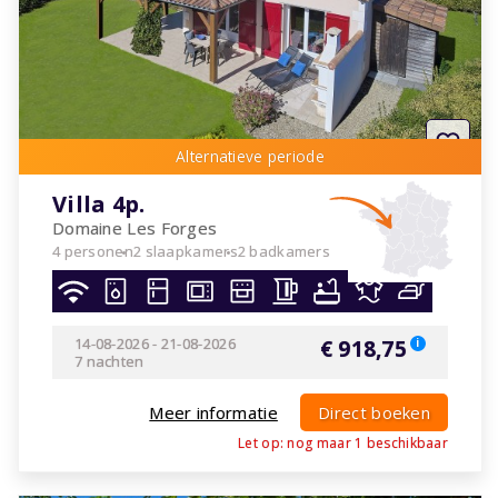
Villa 4p.
Domaine Les Forges
4 personen
2 slaapkamers
2 badkamers
14-08-2026
-
21-08-2026
€ 918,75
i
7 nachten
Meer informatie
Direct boeken
Let op: nog maar
1
beschikbaar