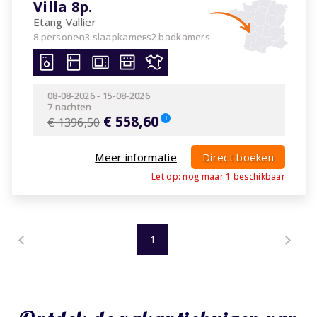
Villa 8p.
Etang Vallier
8 personen
3 slaapkamers
2 badkamers
08-08-2026
-
15-08-2026
7 nachten
€ 558,60
i
€ 1396,50
Meer informatie
Direct boeken
Let op: nog maar
1
beschikbaar
«
1
»