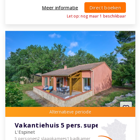
Meer informatie
Direct boeken
Let op: nog maar
1
beschikbaar
Vakantiehuis 5 pers. superieur
L'Espinet
5 personen
2 slaapkamers
1 badkamer