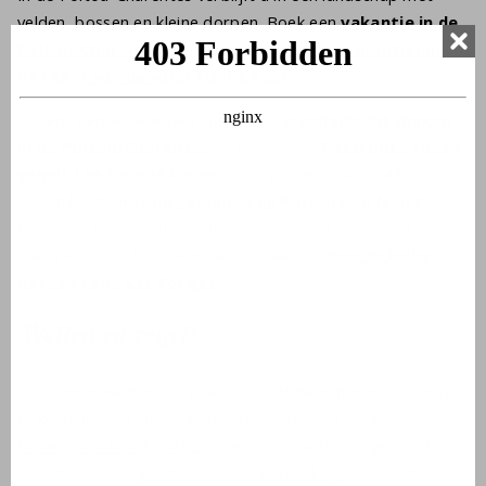
velden, bossen en kleine dorpen. Boek een
vakantie in de
Poitou-Charentes
en selecteer een mooi
vakantiehuis in
de regio van de Atlantische kust
.
Tijdens een actieve dag kunt u een
wandeltocht maken
in de Poitou-Charentes
of een mooie
fietsroute rijden
vanuit Les Forges
kiezen. De regio heeft daarnaast
verschillende
natuurgebieden bij Poitiers en Niort
terwijl op uw vakantielijstje zeker een dag ingepland zal
staan voor het bezoeken aan een van de
toeristische
dorpen rond Les Forges
.
Wetten en regels
Voor onderweg en ter plaatse is het handig om de regels
te kennen. Lees de belangrijkste
wetten en regels in
Frankrijk en handige tips
en voorkom verrassingen met
informatie over
verkeersboetes in Frankrijk
. Reist u in de