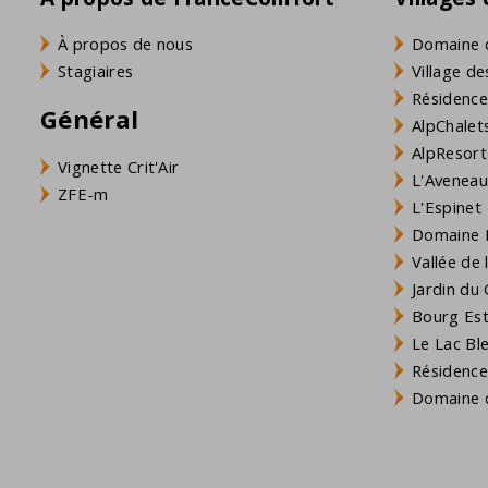
À propos de nous
Domaine 
Stagiaires
Village de
Résidence
Général
AlpChalets
AlpResort
Vignette Crit'Air
L'Aveneau 
ZFE-m
L'Espinet
Domaine L
Vallée de
Jardin du 
Bourg Est 
Le Lac Bl
Résidence
Domaine d