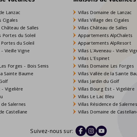
de Lanzac
Villas Domaine de Lanzac
s Cigales
Villas Village des Cigales
 Château de Salles
Villas Château de Salles
 Portes du Soleil
Appartements AlpChalets
 Portes du Soleil
Appartements AlpResort
- Vieille Vigne
Villas L'Aveneau - Vieille Vi
Villas L'Espinet
es Forges - Bois Senis
Villas Domaine Les Forges
 la Sainte Baume
Villas Vallée de la Sainte B
Golf
Villas Jardin du Golf
- Vigelière
Villas Bourg Est - Vigelière
eu
Villas Le Lac Bleu
 de Salernes
Villas Résidence de Salerne
e Castellane
Villas Domaine de Castellan
Suivez-nous sur: