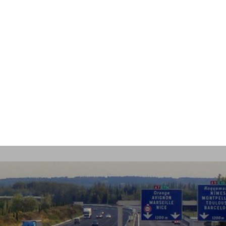
de sortir de la route à péage, après tout, il faut passer 
ir une heure environ pour quitter l’autoroute à la moitié 
ser de l’argent pour l’essence et l’épicerie. C’est un peu
Le long des routes secondaires un peu plus grandes, vous 
plement longer les routes secondaires qui longent l’auto