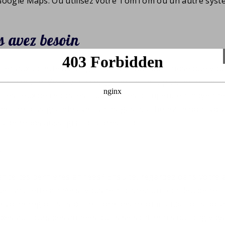
a Google Maps. Ou utilisez votre TomTom ou un autre systèm
us avez besoin
ler aux toilettes, manger et boire quelque chose que vous
es du service. Vous y passez généralement plus de temps e
e. Les lieux de repos les plus simples occupent en moyenn
une aire plus grande avec un magasin, achetez ce dont vou
u de repos aussi grand l'après-midi.
s
nce ces dernières années? Ensuite, regardez dans votre a
lque part cette année si vous rencontrez un bon lieu de r
 votre région s'ils ont encore des recommandations pour 
ixes au cours des années où ils se sont remis du long voy