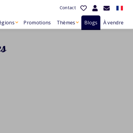
Contact
égions
Promotions
Thèmes
Blogs
À vendre
es