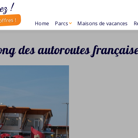
ez !
ffres !
Home
Parcs
Maisons de vacances
R
long des autoroutes français