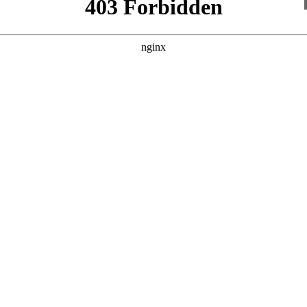
dentialité et consens
par la présente à l'utilisation de me
alité de FranceComfort
*