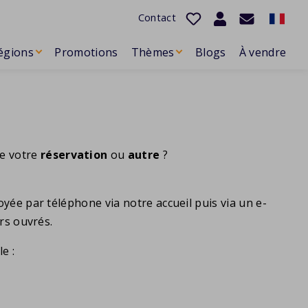
Contact
égions
Promotions
Thèmes
Blogs
À vendre
de votre
réservation
ou
autre
?
oyée par téléphone via notre accueil puis via un e-
rs ouvrés.
e :