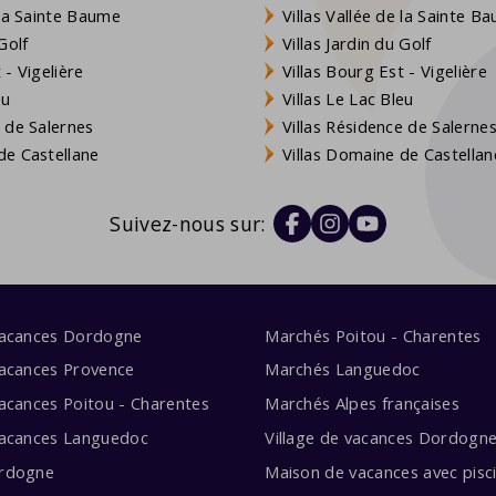
 la Sainte Baume
Villas Vallée de la Sainte B
Golf
Villas Jardin du Golf
- Vigelière
Villas Bourg Est - Vigelière
eu
Villas Le Lac Bleu
 de Salernes
Villas Résidence de Salerne
e Castellane
Villas Domaine de Castellan
Suivez-nous sur:
vacances Dordogne
Marchés Poitou - Charentes
acances Provence
Marchés Languedoc
acances Poitou - Charentes
Marchés Alpes françaises
vacances Languedoc
Village de vacances Dordogn
rdogne
Maison de vacances avec pisc