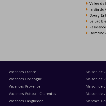
Vallée de
Jardin du 
Bourg Est 
Le Lac Bl
Résidence
Domaine d
Vacances France
Maison de 
Vacances Dordogne
Maison de v
Vacances Provence
Maison de v
Vacances Poitou - Charentes
Maison de 
Vacances Languedoc
Marchés Do