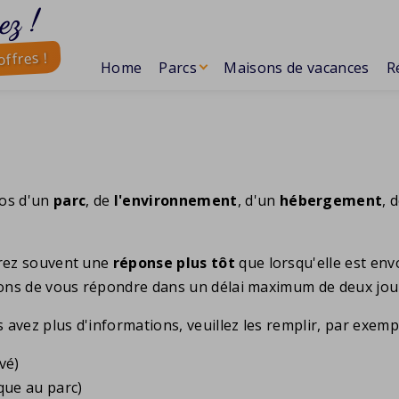
ez !
ffres !
Home
Parcs
Maisons de vacances
R
pos d'un
parc
, de
l'environnement
, d'un
hébergement
, 
vrez souvent une
réponse plus tôt
que lorsqu'elle est env
rçons de vous répondre dans un délai maximum de deux jou
 avez plus d'informations, veuillez les remplir, par exempl
vé)
que au parc)