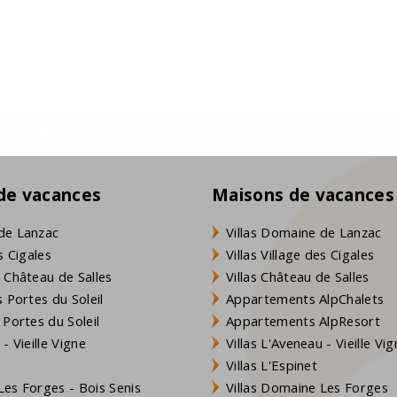
info@francecomfort.com
nl@francecom
 de vacances
Maisons de vacances
de Lanzac
Villas Domaine de Lanzac
s Cigales
Villas Village des Cigales
 Château de Salles
Villas Château de Salles
 Portes du Soleil
Appartements AlpChalets
 Portes du Soleil
Appartements AlpResort
- Vieille Vigne
Villas L'Aveneau - Vieille Vi
Villas L'Espinet
es Forges - Bois Senis
Villas Domaine Les Forges