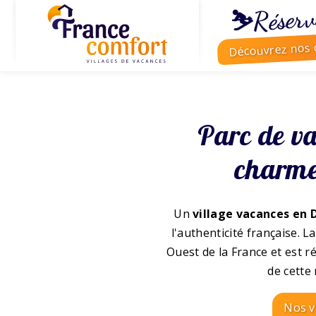
⛷️Réserv
Découvrez nos o
Parc de va
charme
Un
village vacances en
l'authenticité française.
Ouest de la France et est ré
de cette
Nos v