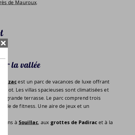
rès de Mauroux
.
t
ur la vallée
Lanzac
est un parc de vacances de luxe offrant
-Lot. Les villas spacieuses sont climatisées et
ne grande terrasse. Le parc comprend trois
salle de fitness. Une aire de jeux et un
s.
ursions à
Souillac
, aux
grottes de Padirac
et à la