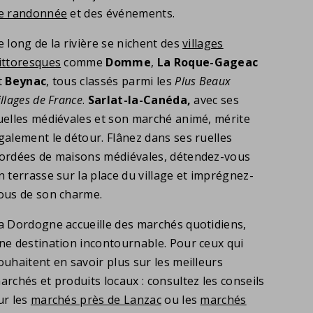
e randonnée
et des événements.
e long de la rivière se nichent des
villages
ittoresques
comme
Domme
,
La Roque-Gageac
t
Beynac
, tous classés parmi les
Plus Beaux
illages de France
.
Sarlat-la-Canéda,
avec ses
uelles médiévales et son marché animé, mérite
galement le détour. Flânez dans ses ruelles
ordées de maisons médiévales, détendez-vous
n terrasse sur la place du village et imprégnez-
ous de son charme.
a Dordogne accueille des marchés quotidiens,
ne destination incontournable. Pour ceux qui
ouhaitent en savoir plus sur les meilleurs
archés et produits locaux : consultez les conseils
ur les
marchés près de Lanzac
ou les
marchés