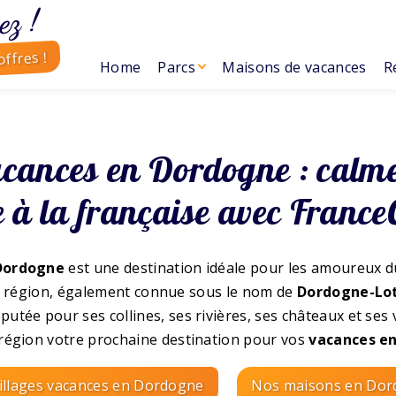
ez !
ffres !
Home
Parcs
Maisons de vacances
R
cances en Dordogne : calme
 à la française avec France
 Dordogne
est une destination idéale pour les amoureux du
 La région, également connue sous le nom de
Dordogne-Lo
putée pour ses collines, ses rivières, ses châteaux et ses 
 région votre prochaine destination pour vos
vacances en
illages vacances en Dordogne
Nos maisons en Do