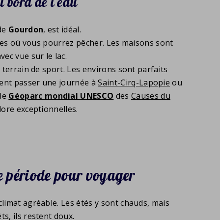
u bord de l'eau
 de
Gourdon
, est idéal.
lines où vous pourrez pêcher. Les maisons sont
ec vue sur le lac.
 terrain de sport. Les environs sont parfaits
ment passer une journée à
Saint-Cirq-Lapopie
ou
 le
Géoparc mondial UNESCO
des
Causes du
lore exceptionnelles.
re période pour voyager
limat agréable. Les étés y sont chauds, mais
s, ils restent doux.