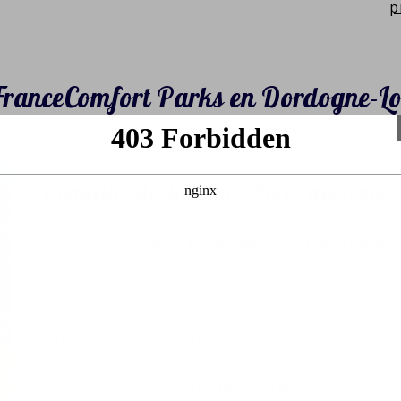
p
FranceComfort Parks en Dordogne-Lo
Domaine de Lanzac – Luxe avec vue s
Situé entre
Sarlat
et
Rocamadour
, le
Domaine de 
une vue panoramique sur les collines de la Dordogne
disposent d'une cuisine entièrement équipée et d'u
piscines
, un restaurant, des courts de tennis et une 
programme d'animations sont proposés aux enfant
Grâce à sa situation, le parc est idéal pour des exc
ville historique de
Sarlat-la-Canéda
.