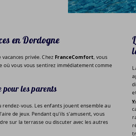
nces en Dordogne
e vacances privée. Chez
FranceComfort
, vous
use où vous vous sentirez immédiatement comme
L
a
d
 pour les parents
e
v
au rendez-vous. Les enfants jouent ensemble au
c
 l'aire de jeux. Pendant qu'ils s'amusent, vous
r
dre sur la terrasse ou discuter avec les autres
r
t