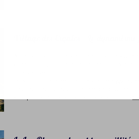
Village des Cigales – Le dynamisme 
Niché dans un écrin de verdure, entouré de vignes e
atmosphère typiquement méridionale : le chant des g
dîners en plein air.
Le parc comprend trois piscines avec toboggans, des
restaurant avec terrasse. Les maisons de vacances s
vous pourrez facilement visiter des villes comme
Ca