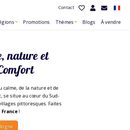
Contact
égions
Promotions
Thèmes
Blogs
À vendre
, nature et
Comfort
 calme, de la nature et de
t
, se situe au cœur du Sud-
villages pittoresques. Faites
 France
!
rdogne