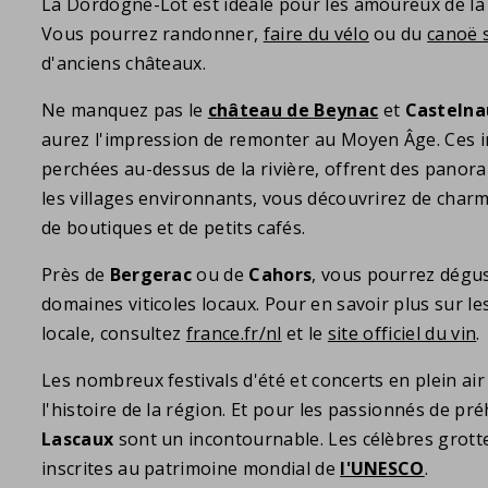
La Dordogne-Lot est idéale pour les amoureux de la n
Vous pourrez randonner,
faire du vélo
ou du
canoë s
d'anciens châteaux.
Ne manquez pas le
château de Beynac
et
Castelna
aurez l'impression de remonter au Moyen Âge. Ces 
perchées au-dessus de la rivière, offrent des panor
les villages environnants, vous découvrirez de char
de boutiques et de petits cafés.
Près de
Bergerac
ou de
Cahors
, vous pourrez dégus
domaines viticoles locaux. Pour en savoir plus sur le
locale, consultez
france.fr/nl
et le
site officiel du vin
.
Les nombreux festivals d'été et concerts en plein ai
l'histoire de la région. Et pour les passionnés de pré
Lascaux
sont un incontournable. Les célèbres grott
inscrites au patrimoine mondial de
l'UNESCO
.