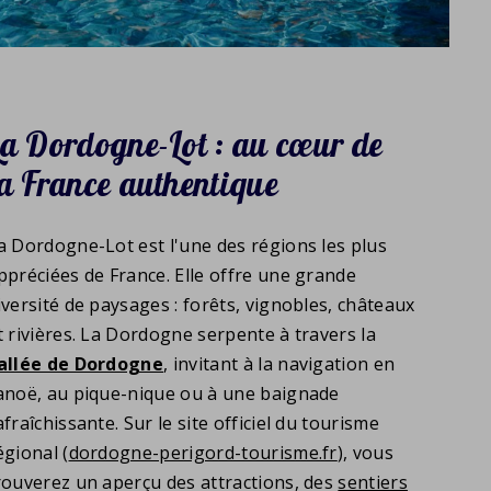
La Dordogne-Lot : au cœur de
la France authentique
a Dordogne-Lot est l'une des régions les plus
ppréciées de France. Elle offre une grande
iversité de paysages : forêts, vignobles, châteaux
t rivières. La Dordogne serpente à travers la
allée de Dordogne
, invitant à la navigation en
anoë, au pique-nique ou à une baignade
afraîchissante. Sur le site officiel du tourisme
égional (
dordogne-perigord-tourisme.fr
), vous
rouverez un aperçu des attractions, des
sentiers