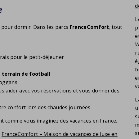
d
e
L
 pour dormir. Dans les parcs
FranceComfort
, tout
p
e
V
r
rais pour le petit-déjeuner
é
b
 terrain de football
e
boggans
v
s aider avec vos réservations et vous donner des
L
re confort lors des chaudes journées
u
s
ent comme vous imaginez des vacances en France.
m
s
z
FranceComfort – Maison de vacances de luxe en