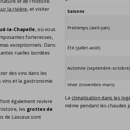
ature et de l'histoire.
ur la rivière
, et visiter
Saisons
Printemps (avril-juin)
ud-la-Chapelle
, où vous
imposantes forteresses,
amas exceptionnels. Dans
Été (juillet-août)
mantes ruelles bordées
Automne (septembre-octobre
ter des vins dans les
s vins et la gastronomie
Hiver (novembre-mars)
La
climatisation dans les lo
r font également revivre
même pendant les chaudes jo
histoire, les
grottes de
es de Lascaux sont