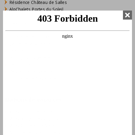
Résidence Château de Salles
AlpChalets Portes du Soleil
AlpResort Portes du Soleil
L'Aveneau - Vieille Vigne
L'Espinet
Domaine Les Forges - Bois Senis
Vallée de la Sainte Baume
Jardin du Golf
Bourg Est - Vigelière
Le Lac Bleu
Résidence de Salernes
Domaine de Castellane
Maisons de vacances
Villas Domaine de Lanzac
Villas Village des Cigales
Villas Château de Salles
Appartements AlpChalets