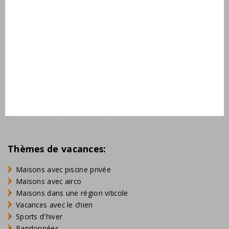
Appartements AlpResort
Villas L'Aveneau - Vieille Vigne
Villas L'Espinet
Villas Domaine Les Forges
Villas Vallée de la Sainte Baume
Villas Jardin du Golf
Villas Bourg Est - Vigelière
Villas Le Lac Bleu
Villas Résidence de Salernes
Villas Domaine de Castellane
Thèmes de vacances:
Maisons avec piscine privée
Maisons avec airco
Maisons dans une région viticole
Vacances avec le chien
Sports d'hiver
Randonnées