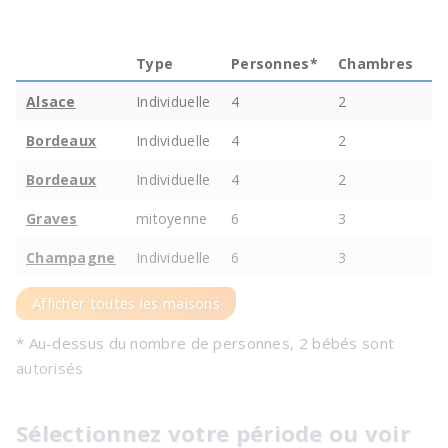
Type
Personnes*
Chambres
S
Alsace
Individuelle
4
2
1
Bordeaux
Individuelle
4
2
1
Bordeaux
Individuelle
4
2
1
Graves
mitoyenne
6
3
2
Champagne
Individuelle
6
3
2
Afficher toutes les maisons
* Au-dessus du nombre de personnes, 2 bébés sont
autorisés
Sélectionnez votre période ou voir