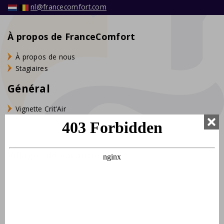
nl@francecomfort.com
À propos de FranceComfort
À propos de nous
Stagiaires
Général
Vignette Crit'Air
ZFE-m
Villages de vacances
Domaine de Lanzac
Village des Cigales
Résidence Château de Salles
AlpChalets Portes du Soleil
AlpResort Portes du Soleil