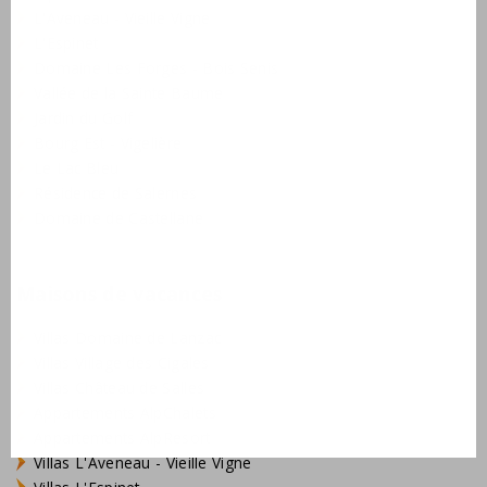
L'Aveneau - Vieille Vigne
L'Espinet
Domaine Les Forges - Bois Senis
Vallée de la Sainte Baume
Jardin du Golf
Bourg Est - Vigelière
Le Lac Bleu
Résidence de Salernes
Domaine de Castellane
Maisons de vacances
Villas Domaine de Lanzac
Villas Village des Cigales
Villas Château de Salles
Appartements AlpChalets
Appartements AlpResort
Villas L'Aveneau - Vieille Vigne