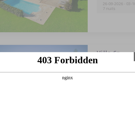
26-09-2026
-
03-1
7 nuits
Villa 6p.
6 personnes
3 cham
22-08-2026
-
25-0
3 nuits