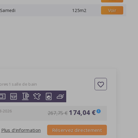
Samedi
125m2
Voir
bres
1 salle de bain
8-2026
174,04 €
i
267,75 €
Plus d'information
Réservez directement