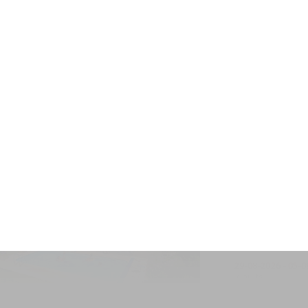
Villa 6p. de
6 personnes
3 cham
26-08-2026
-
29-0
3 nuits
Villa 6p. pis
6 personnes
3 cham
29-08-2026
-
05-0
7 nuits