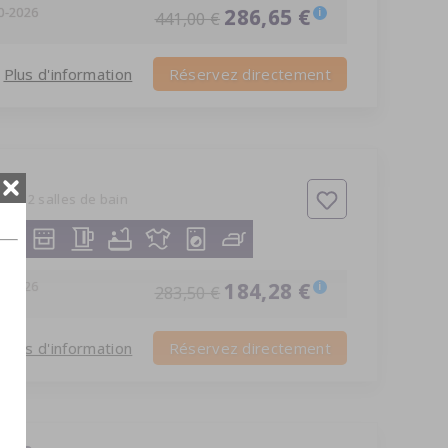
0-2026
286,65 €
i
441,00 €
Plus d'information
Réservez directement
bres
2 salles de bain
8-2026
184,28 €
i
283,50 €
Plus d'information
Réservez directement