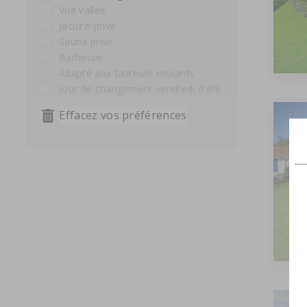
vue vallée
Jacuzzi privé
Sauna privé
Barbecue
Adapté aux fauteuils roulants
Jour de changement vendredi d'été
Effacez vos préférences