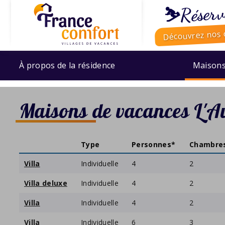
⛷️Réserv
Découvrez nos o
À propos de la résidence
Maison
Maisons de vacances L'Av
Type
Personnes*
Chambre
Villa
Individuelle
4
2
Villa deluxe
Individuelle
4
2
Villa
Individuelle
4
2
Villa
Individuelle
6
3