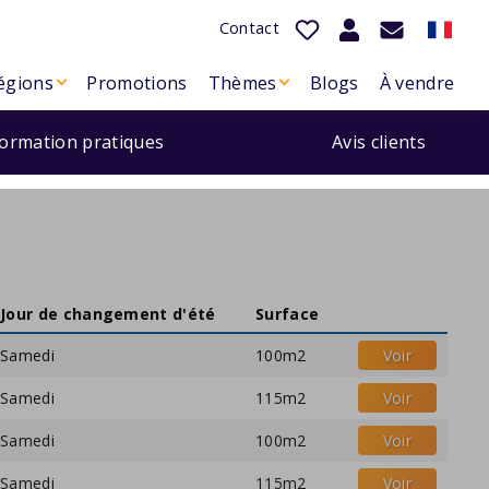
Contact
égions
Promotions
Thèmes
Blogs
À vendre
formation pratiques
Avis clients
Jour de changement d'été
Surface
Samedi
100m2
Voir
Samedi
115m2
Voir
Samedi
100m2
Voir
Samedi
115m2
Voir