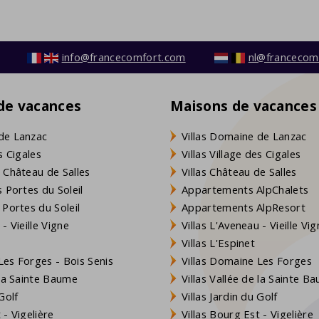
info@francecomfort.com
nl@francecom
 de vacances
Maisons de vacances
de Lanzac
Villas Domaine de Lanzac
s Cigales
Villas Village des Cigales
 Château de Salles
Villas Château de Salles
 Portes du Soleil
Appartements AlpChalets
 Portes du Soleil
Appartements AlpResort
- Vieille Vigne
Villas L'Aveneau - Vieille Vi
Villas L'Espinet
es Forges - Bois Senis
Villas Domaine Les Forges
 la Sainte Baume
Villas Vallée de la Sainte B
Golf
Villas Jardin du Golf
- Vigelière
Villas Bourg Est - Vigelière