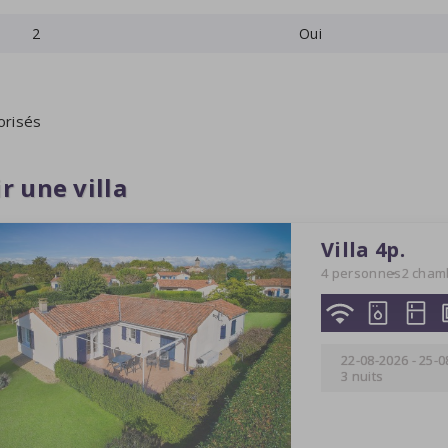
2
Oui
orisés
r une villa
Villa 4p.
4 personnes
2 cham
22-08-2026
-
25-0
3 nuits