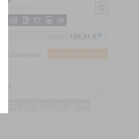
luxe
bres
2 salles de bain
8-2026
194,51 €
i
299,25 €
Plus d'information
Réservez directement
cine
bres
2 salles de bain
9-2026
668,85 €
i
1029,00 €