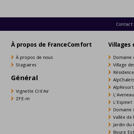
Contact:
À propos de FranceComfort
Villages
À propos de nous
Domaine 
Stagiaires
Village de
Résidence
Général
AlpChalets
AlpResort
Vignette Crit'Air
L'Aveneau 
ZFE-m
L'Espinet
Domaine L
Vallée de
Jardin du 
Bourg Est 