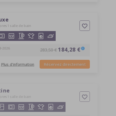
luxe
bres
1 salle de bain
8-2026
184,28 €
i
283,50 €
Plus d'information
Réservez directement
cine
bres
1 salle de bain