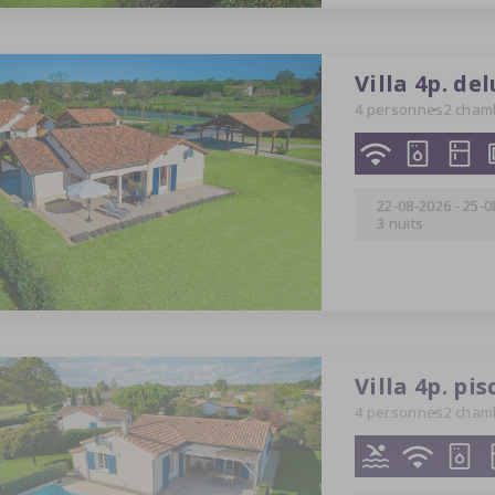
Villa 4p. de
4 personnes
2 cham
22-08-2026
-
25-0
3 nuits
Villa 4p. pis
4 personnes
2 cham