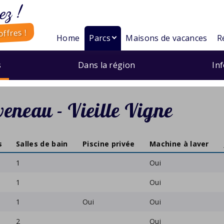
ez !
ffres !
Home
Parcs
Maisons de vacances
R
s
Dans la région
In
eneau - Vieille Vigne
s
Salles de bain
Piscine privée
Machine à laver
1
Oui
1
Oui
1
Oui
Oui
2
Oui